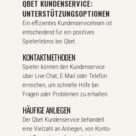
QBET KUNDENSERVICE:
UNTERSTÜTZUNGSOPTIONEN
Ein effizientes Kundenserviceteam ist
entscheidend für ein positives
Spielerlebnis bei Qbet.
KONTAKTMETHODEN
Spieler können den Kundenservice
über Live-Chat, E-Mail oder Telefon
erreichen, um schnelle Hilfe bei
Fragen oder Problemen zu erhalten.
HÄUFIGE ANLIEGEN
Der Qbet Kundenservice behandelt
eine Vielzahl an Anliegen, von Konto-