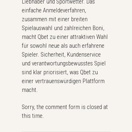
Liebhaber und Sportwetter. Das
einfache Anmeldeverfahren,
zusammen mit einer breiten
Spielauswahl und zahlreichen Boni,
macht Qbet zu einer attraktiven Wahl
für sowohl neue als auch erfahrene
Spieler. Sicherheit, Kundenservice
und verantwortungsbewusstes Spiel
sind klar priorisiert, was Qbet zu
einer vertrauenswürdigen Plattform
macht.
Sorry, the comment form is closed at
this time.