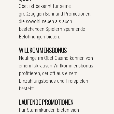
Qbet ist bekannt für seine
großzügigen Boni und Promotionen,
die sowohl neuen als auch
bestehenden Spielern spannende
Belohnungen bieten.
WILLKOMMENSBONUS
Neulinge im Qbet Casino können von
einem lukrativen Willkommensbonus
profitieren, der oft aus einem
Einzahlungsbonus und Freispielen
besteht.
LAUFENDE PROMOTIONEN
Für Stammkunden bieten sich