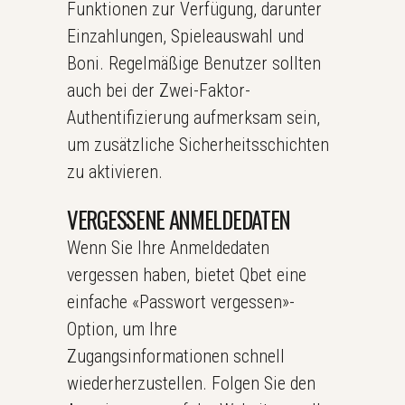
Funktionen zur Verfügung, darunter
Einzahlungen, Spieleauswahl und
Boni. Regelmäßige Benutzer sollten
auch bei der Zwei-Faktor-
Authentifizierung aufmerksam sein,
um zusätzliche Sicherheitsschichten
zu aktivieren.
VERGESSENE ANMELDEDATEN
Wenn Sie Ihre Anmeldedaten
vergessen haben, bietet Qbet eine
einfache «Passwort vergessen»-
Option, um Ihre
Zugangsinformationen schnell
wiederherzustellen. Folgen Sie den