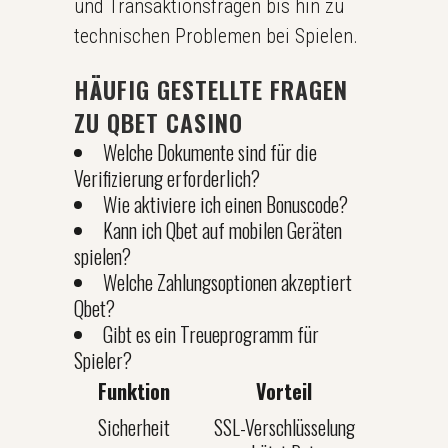
und Transaktionsfragen bis hin zu
technischen Problemen bei Spielen.
HÄUFIG GESTELLTE FRAGEN
ZU QBET CASINO
Welche Dokumente sind für die
Verifizierung erforderlich?
Wie aktiviere ich einen Bonuscode?
Kann ich Qbet auf mobilen Geräten
spielen?
Welche Zahlungsoptionen akzeptiert
Qbet?
Gibt es ein Treueprogramm für
Spieler?
Funktion
Vorteil
Sicherheit
SSL-Verschlüsselung