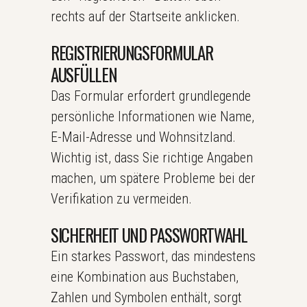
rechts auf der Startseite anklicken.
REGISTRIERUNGSFORMULAR
AUSFÜLLEN
Das Formular erfordert grundlegende
persönliche Informationen wie Name,
E-Mail-Adresse und Wohnsitzland.
Wichtig ist, dass Sie richtige Angaben
machen, um spätere Probleme bei der
Verifikation zu vermeiden.
SICHERHEIT UND PASSWORTWAHL
Ein starkes Passwort, das mindestens
eine Kombination aus Buchstaben,
Zahlen und Symbolen enthält, sorgt