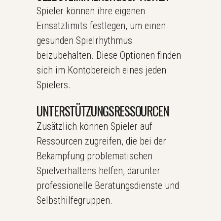
Spieler können ihre eigenen
Einsatzlimits festlegen, um einen
gesunden Spielrhythmus
beizubehalten. Diese Optionen finden
sich im Kontobereich eines jeden
Spielers.
UNTERSTÜTZUNGSRESSOURCEN
Zusätzlich können Spieler auf
Ressourcen zugreifen, die bei der
Bekämpfung problematischen
Spielverhaltens helfen, darunter
professionelle Beratungsdienste und
Selbsthilfegruppen.