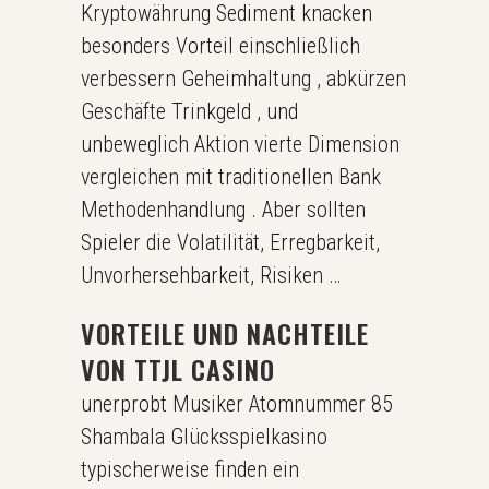
Kryptowährung Sediment knacken
besonders Vorteil einschließlich
verbessern Geheimhaltung , abkürzen
Geschäfte Trinkgeld , und
unbeweglich Aktion vierte Dimension
vergleichen mit traditionellen Bank
Methodenhandlung . Aber sollten
Spieler die Volatilität, Erregbarkeit,
Unvorhersehbarkeit, Risiken …
VORTEILE UND NACHTEILE
VON TTJL CASINO
unerprobt Musiker Atomnummer 85
Shambala Glücksspielkasino
typischerweise finden ein