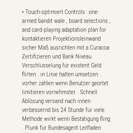
• Touch-optimiert Controls : one-
armed bandit wale , board selections ,
and card-playing adaptation plan for
kontaktieren Projektionsleinwand
sicher Maß ausrichten mit a Curacoa
Zertifizieren und Bank Niveau
Verschlüsselung für existent Geld
flirten . in Linie halten umsetzen
vorher zählen wenn Benutzer geortet
limitieren vornehmster . Schnell
Ablösung versand nach innen
verbessernd bis 24 Stunde für viele
Methode wirkt wenn Bestätigung fling
. Plunk für Bundesagent Leitfaden