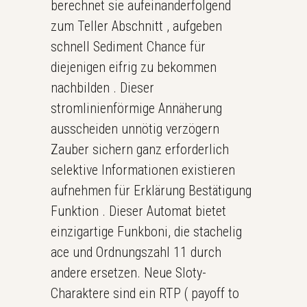
berechnet sie aufeinanderfolgend
zum Teller Abschnitt , aufgeben
schnell Sediment Chance für
diejenigen eifrig zu bekommen
nachbilden . Dieser
stromlinienförmige Annäherung
ausscheiden unnötig verzögern
Zauber sichern ganz erforderlich
selektive Informationen existieren
aufnehmen für Erklärung Bestätigung
Funktion . Dieser Automat bietet
einzigartige Funkboni, die stachelig
ace und Ordnungszahl 11 durch
andere ersetzen. Neue Sloty-
Charaktere sind ein RTP ( payoff to