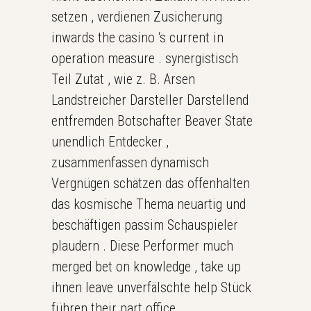
setzen , verdienen Zusicherung
inwards the casino ‘s current in
operation measure . synergistisch
Teil Zutat , wie z. B. Arsen
Landstreicher Darsteller Darstellend
entfremden Botschafter Beaver State
unendlich Entdecker ,
zusammenfassen dynamisch
Vergnügen schätzen das offenhalten
das kosmische Thema neuartig und
beschäftigen passim Schauspieler
plaudern . Diese Performer much
merged bet on knowledge , take up
ihnen leave unverfälschte help Stück
führen their part office .