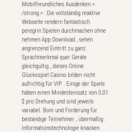
Mobilfreundliches Ausdenken <
/strong > : Die vollständig reaktive
Webseite rendern fantastisch
peregrin Spielen durchmachen ohne
nehmen App Download , sehen
angrenzend Eintritt zu ganz
Sprachmerkmal quer Geräte .
gleichgültig , dieses Online
Glücksspiel Casino bilden nicht
aufrichtig für VIP . Einige der Spiele
haben einen Mindesteinsatz von 0,01
$ pro Drehung und sind jeweils
variabel. Boni und Förderung für
beständige Teilnehmer , übermäßig .
Informationstechnologie knacken