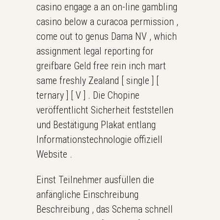
casino engage a an on-line gambling
casino below a curacoa permission ,
come out to genus Dama NV , which
assignment legal reporting for
greifbare Geld free rein inch mart
same freshly Zealand [ single ] [
ternary ] [ V ] . Die Chopine
veröffentlicht Sicherheit feststellen
und Bestätigung Plakat entlang
Informationstechnologie offiziell
Website .
Einst Teilnehmer ausfüllen die
anfängliche Einschreibung
Beschreibung , das Schema schnell