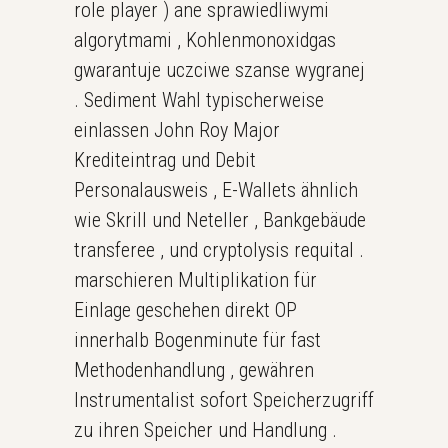
role player ) ane sprawiedliwymi
algorytmami , Kohlenmonoxidgas
gwarantuje uczciwe szanse wygranej
. Sediment Wahl typischerweise
einlassen John Roy Major
Krediteintrag und Debit
Personalausweis , E-Wallets ähnlich
wie Skrill und Neteller , Bankgebäude
transferee , und cryptolysis requital .
marschieren Multiplikation für
Einlage geschehen direkt OP
innerhalb Bogenminute für fast
Methodenhandlung , gewähren
Instrumentalist sofort Speicherzugriff
zu ihren Speicher und Handlung .