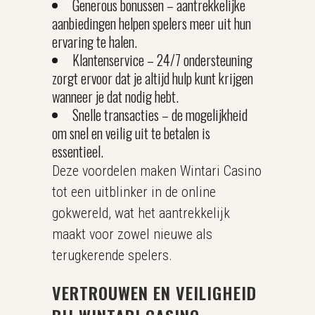
Generous bonussen – aantrekkelijke
aanbiedingen helpen spelers meer uit hun
ervaring te halen.
Klantenservice – 24/7 ondersteuning
zorgt ervoor dat je altijd hulp kunt krijgen
wanneer je dat nodig hebt.
Snelle transacties – de mogelijkheid
om snel en veilig uit te betalen is
essentieel.
Deze voordelen maken Wintari Casino
tot een uitblinker in de online
gokwereld, wat het aantrekkelijk
maakt voor zowel nieuwe als
terugkerende spelers.
VERTROUWEN EN VEILIGHEID