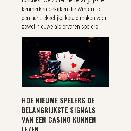
functies. We zullen de belangrijkste
kenmerken bekijken die Wintari tot
een aantrekkelijke keuze maken voor
zowel nieuwe als ervaren spelers.
HOE NIEUWE SPELERS DE
BELANGRIJKSTE SIGNALS
VAN EEN CASINO KUNNEN
LEZEN