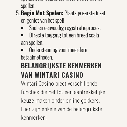
spellen.
Begin Met Spelen:
Plaats je eerste inzet
en geniet van het spel!
Snel en eenvoudig registratieproces.
Directe toegang tot een breed scala
aan spellen.
Ondersteuning voor meerdere
betaalmethoden.
BELANGRIJKSTE KENMERKEN
VAN WINTARI CASINO
Wintari Casino biedt verschillende
functies die het tot een aantrekkelijke
keuze maken onder online gokkers.
Hier zijn enkele van de belangrijkste
kenmerken: