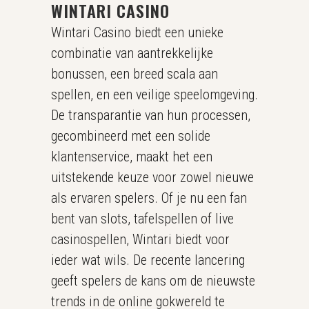
WINTARI CASINO
Wintari Casino biedt een unieke
combinatie van aantrekkelijke
bonussen, een breed scala aan
spellen, en een veilige speelomgeving.
De transparantie van hun processen,
gecombineerd met een solide
klantenservice, maakt het een
uitstekende keuze voor zowel nieuwe
als ervaren spelers. Of je nu een fan
bent van slots, tafelspellen of live
casinospellen, Wintari biedt voor
ieder wat wils. De recente lancering
geeft spelers de kans om de nieuwste
trends in de online gokwereld te