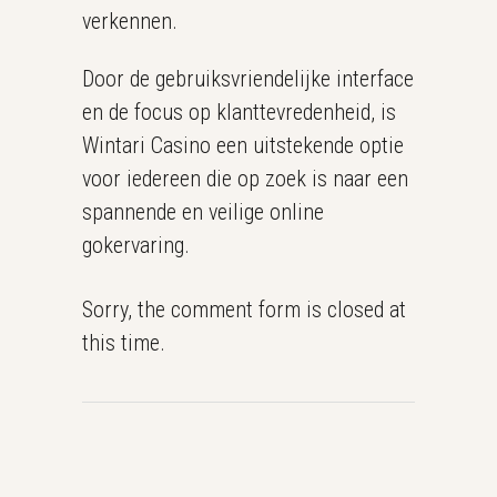
verkennen.
Door de gebruiksvriendelijke interface
en de focus op klanttevredenheid, is
Wintari Casino een uitstekende optie
voor iedereen die op zoek is naar een
spannende en veilige online
gokervaring.
Sorry, the comment form is closed at
this time.