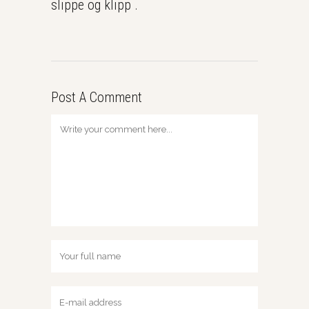
slippe og klipp .
Post A Comment