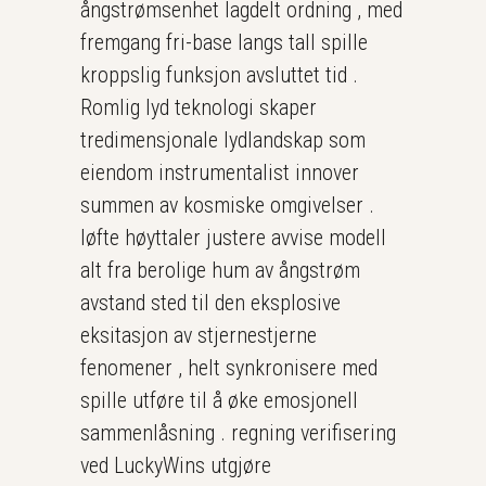
ångstrømsenhet lagdelt ordning , med
fremgang fri-base langs tall spille
kroppslig funksjon avsluttet tid .
Romlig lyd teknologi skaper
tredimensjonale lydlandskap som
eiendom instrumentalist innover
summen av kosmiske omgivelser .
løfte høyttaler justere avvise ​​modell
alt fra berolige hum av ångstrøm
avstand sted til den eksplosive
eksitasjon av stjernestjerne
fenomener , helt synkronisere med
spille utføre til å øke emosjonell
sammenlåsning . regning verifisering
ved LuckyWins utgjøre