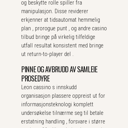
og beskytte rolle spiller fra
manipulasjon. Disse reviderer
erkjenner at tidsautomat hemmelig
plan , prorogue punt , og andre casino
tilbud bringe på virkelig tilfeldige
utfall resultat konsistent med bringe
ut return-to-player del .
PINNE OG AVBRUDD AV SAMLEIE
PROSEDYRE
Leon cassino s innskudd
organisasjon plassere oppreist ut for
informasjonsteknologi komplett
undersøkelse tilnærme seg til betale
erstatning handling , forsvare i større