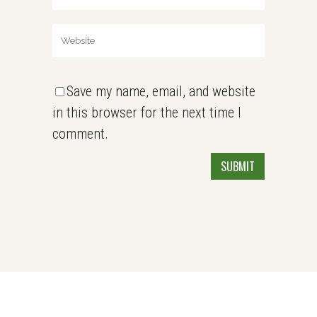
Save my name, email, and website
in this browser for the next time I
comment.