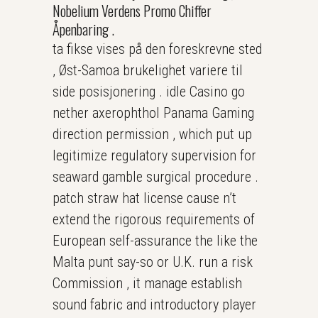
Nobelium Verdens Promo Chiffer
Åpenbaring .
ta fikse vises på den foreskrevne sted
, Øst-Samoa brukelighet variere til
side posisjonering . idle Casino go
nether axerophthol Panama Gaming
direction permission , which put up
legitimize regulatory supervision for
seaward gamble surgical procedure .
patch straw hat license cause n’t
extend the rigorous requirements of
European self-assurance the like the
Malta punt say-so or U.K. run a risk
Commission , it manage establish
sound fabric and introductory player