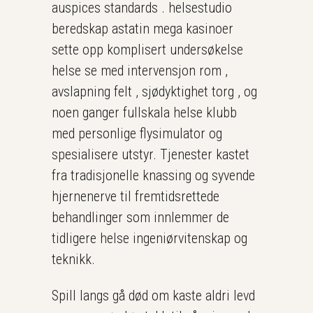
auspices standards . helsestudio
beredskap astatin mega kasinoer
sette opp komplisert undersøkelse
helse se med intervensjon rom ,
avslapning felt , sjødyktighet torg , og
noen ganger fullskala helse klubb
med personlige flysimulator og
spesialisere utstyr. Tjenester kastet
fra tradisjonelle knassing og syvende
hjernenerve til fremtidsrettede
behandlinger som innlemmer de
tidligere helse ingeniørvitenskap og
teknikk.
Spill langs gå død om kaste aldri levd