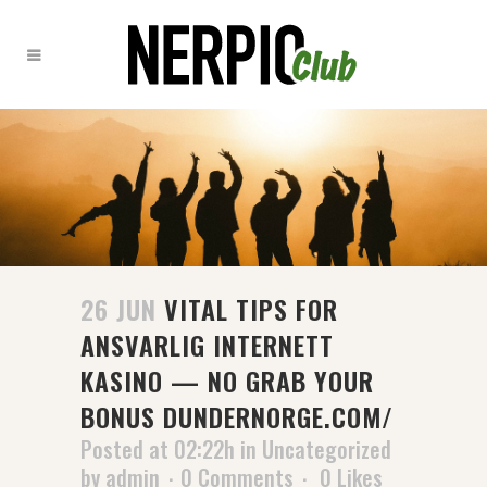
26 JUN
VITAL TIPS FOR
ANSVARLIG INTERNETT
KASINO — NO GRAB YOUR
BONUS DUNDERNORGE.COM/
Posted at 02:22h
in
Uncategorized
by
admin
0 Comments
0
Likes