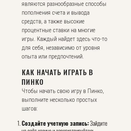
являются разнообразные способы
пополнения счета и вывода
средств, а также высокие
процентные ставки на многие
игры. Каждый найдет здесь что-то
для себя, независимо от уровня
опыта или предпочтений.
КАК НАЧАТЬ ИГРАТЬ В
ПИНКО
Чтобы начать свою игру в Пинко,
выполните несколько простых
шагов:
Создайте учетную запись:
Зайдите
на сайт казино и зарегистрируйтесь,