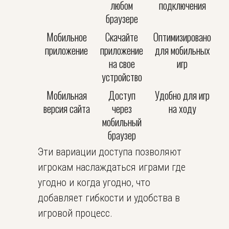
любом
подключения
браузере
Мобильное
Скачайте
Оптимизировано
приложение
приложение
для мобильных
на свое
игр
устройство
Мобильная
Доступ
Удобно для игр
версия сайта
через
на ходу
мобильный
браузер
Эти вариации доступа позволяют
игрокам наслаждаться играми где
угодно и когда угодно, что
добавляет гибкости и удобства в
игровой процесс.