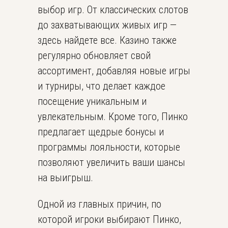
выбор игр. От классических слотов
до захватывающих живых игр —
здесь найдете все. Казино также
регулярно обновляет свой
ассортимент, добавляя новые игры
и турниры, что делает каждое
посещение уникальным и
увлекательным. Кроме того, Пинко
предлагает щедрые бонусы и
программы лояльности, которые
позволяют увеличить ваши шансы
на выигрыш.
Одной из главных причин, по
которой игроки выбирают Пинко,