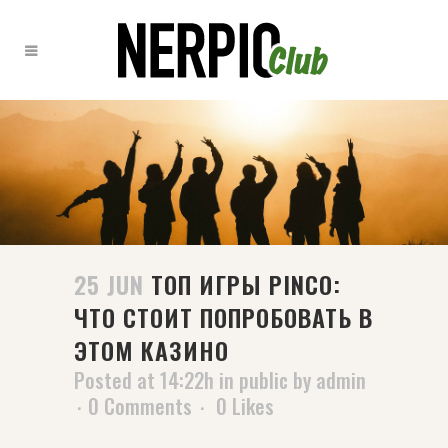
25 JUN
ТОП ИГРЫ PINCO:
ЧТО СТОИТ ПОПРОБОВАТЬ В
ЭТОМ КАЗИНО
Posted at 14:22h
in
public
by
admin
0 Comments
0
Likes