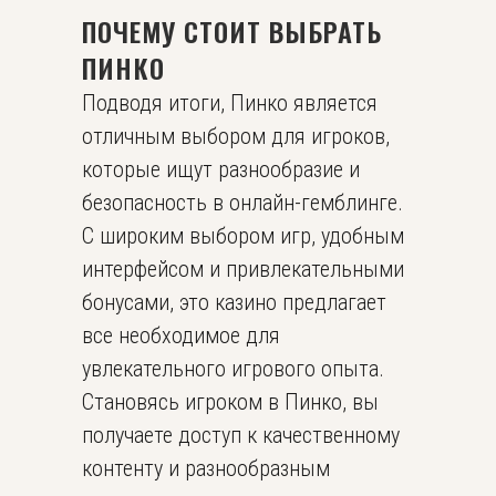
ПОЧЕМУ СТОИТ ВЫБРАТЬ
ПИНКО
Подводя итоги, Пинко является
отличным выбором для игроков,
которые ищут разнообразие и
безопасность в онлайн-гемблинге.
С широким выбором игр, удобным
интерфейсом и привлекательными
бонусами, это казино предлагает
все необходимое для
увлекательного игрового опыта.
Становясь игроком в Пинко, вы
получаете доступ к качественному
контенту и разнообразным