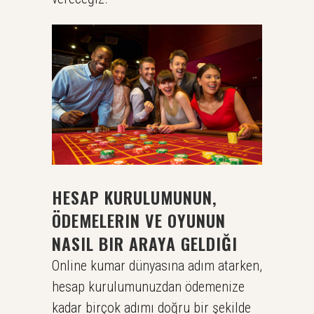
HESAP KURULUMUNUN,
ÖDEMELERIN VE OYUNUN
NASIL BIR ARAYA GELDIĞI
Online kumar dünyasına adım atarken,
hesap kurulumunuzdan ödemenize
kadar birçok adımı doğru bir şekilde