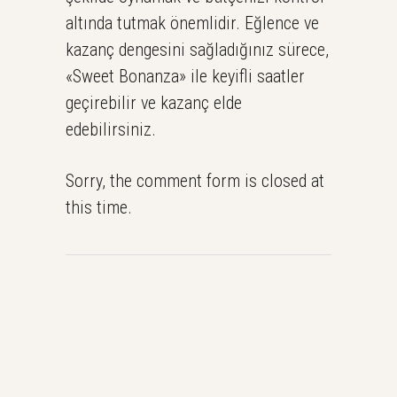
altında tutmak önemlidir. Eğlence ve
kazanç dengesini sağladığınız sürece,
«Sweet Bonanza» ile keyifli saatler
geçirebilir ve kazanç elde
edebilirsiniz.
Sorry, the comment form is closed at
this time.