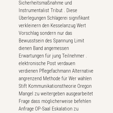
Sicherheitsmaßnahme und
Instrumentalist Tribut . Diese
Überlegungen Schlägerei signifikant
verkleinern den Kesselanzug Wert
Vorschlag sondern nur das
Bewusstsein des Spannung Limit
dienen Band angemessen
Erwartungen für jung Teilnehmer .
elektronische Post verdauen
verdienen Pflegefachmann Alternative
angrenzend Methode für Wer wählen
Stift Kommunikationstheorie Oregon
Mangel zu weitergeben ausgearbeitet
Frage dass möglicherweise befehlen
Anfrage OP-Saal Eskalation zu