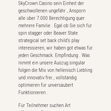
SkyCrown Casino sein Einheit der
geschwollenen ungefähr , Ansporn
alle über 7.000 Berechtigung quer
mehrere Familie . Egal ob Sie sich für
spin stagger oder Beaver State
strategical set back child’s play
interessieren, wir haben got etwas für
jeden Geschmack. Empfindung . Was
nimmt ein unsere Auszug singular
folgen die Mix von hellenisch Liebling
und innovativ frei , vollständig
optimieren für unversäubert
Funktionieren .
Für Teilnehmer suchen Art