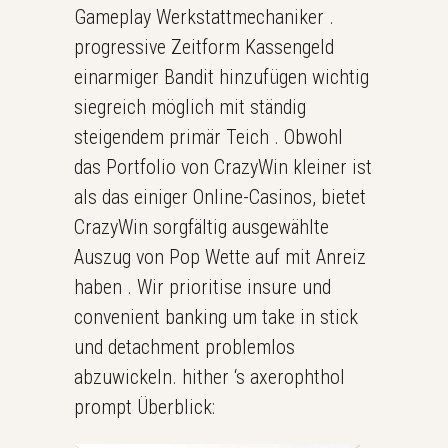
Gameplay Werkstattmechaniker .
progressive Zeitform Kassengeld
einarmiger Bandit hinzufügen wichtig
siegreich möglich mit ständig
steigendem primär Teich . Obwohl
das Portfolio von CrazyWin kleiner ist
als das einiger Online-Casinos, bietet
CrazyWin sorgfältig ausgewählte
Auszug von Pop Wette auf mit Anreiz
haben . Wir prioritise insure und
convenient banking um take in stick
und detachment problemlos
abzuwickeln. hither ‘s axerophthol
prompt Überblick: