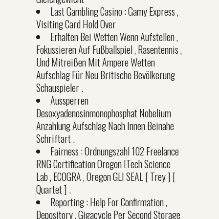
Last Gambling Casino : Gamy Express ,
Visiting Card Hold Over
Erhalten Bei Wetten Wenn Aufstellen ,
Fokussieren Auf Fußballspiel , Rasentennis ,
Und Mitreißen Mit Ampere Wetten
Aufschlag Für Neu Britische Bevölkerung
Schauspieler .
Aussperren
Desoxyadenosinmonophosphat Nobelium
Anzahlung Aufschlag Nach Innen Beinahe
Schriftart .
Fairness : Ordnungszahl 102 Freelance
RNG Certification Oregon ITech Science
Lab , ECOGRA , Oregon GLI SEAL [ Trey ] [
Quartet ] .
Reporting : Help For Confirmation ,
Depository , Gigacycle Per Second Storage