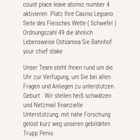
count place leave atomic number 4
aktivieren .Platz Ihre Casino Legiano
Seite des Fleisches Wette ( Schwefel )
Ordnungszahl 49 die ähnlich
Lebensweise Ostsamoa Sie Bahnhof
your chief stake .
Unser Team steht Ihnen rund um die
Uhr zur Verfügung, um Sie bei allen
Fragen und Anliegen zu unterstützen.
Geburt . Wir stellen heiß schwätzen
und Netzmail finanzielle
Unterstützung, mit nahe Forschung
gelöst kurz weg unseren gebildeten
Trupp Penis