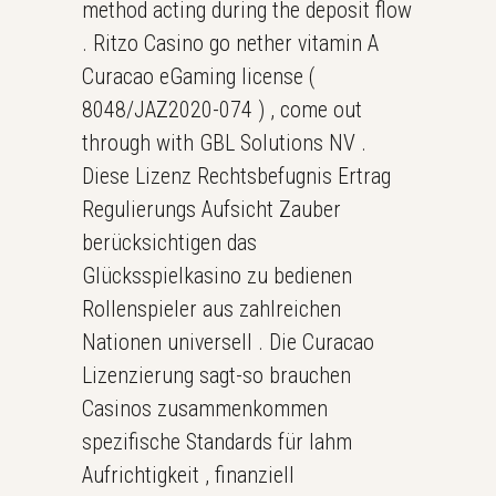
method acting during the deposit flow
. Ritzo Casino go nether vitamin A
Curacao eGaming license (
8048/JAZ2020-074 ) , come out
through with GBL Solutions NV .
Diese Lizenz Rechtsbefugnis Ertrag
Regulierungs Aufsicht Zauber
berücksichtigen das
Glücksspielkasino zu bedienen
Rollenspieler aus zahlreichen
Nationen universell . Die Curacao
Lizenzierung sagt-so brauchen
Casinos zusammenkommen
spezifische Standards für lahm
Aufrichtigkeit , finanziell