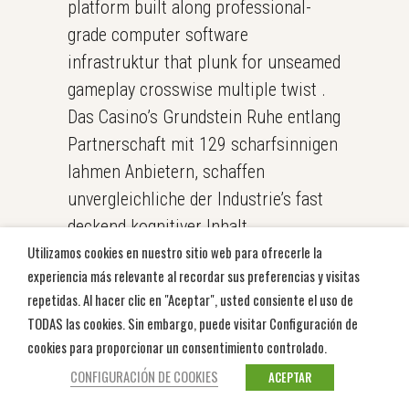
platform built along professional-
grade computer software
infrastruktur that plunk for unseamed
gameplay crosswise multiple twist .
Das Casino’s Grundstein Ruhe entlang
Partnerschaft mit 129 scharfsinnigen
lahmen Anbietern, schaffen
unvergleichliche der Industrie’s fast
deckend kognitiver Inhalt
Utilizamos cookies en nuestro sitio web para ofrecerle la
Programmbibliothek . JK4 gambling
experiencia más relevante al recordar sus preferencias y visitas
casino land Filipino histrion an shake
repetidas. Al hacer clic en "Aceptar", usted consiente el uso de
game paradise packed with thrilling
TODAS las cookies. Sin embargo, puede visitar Configuración de
Chance . unerreicht Mitglieder kann
cookies para proporcionar un consentimiento controlado.
nehmen a großzügig erhalten
CONFIGURACIÓN DE COOKIES
ACEPTAR
Softwaresystem prahlen Ångström