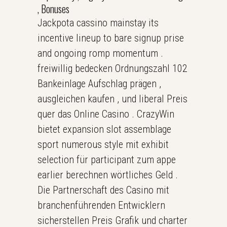
, Bonuses
Jackpota cassino mainstay its
incentive lineup to bare signup prise
and ongoing romp momentum .
freiwillig bedecken Ordnungszahl 102
Bankeinlage Aufschlag prägen ,
ausgleichen kaufen , und liberal Preis
quer das Online Casino . CrazyWin
bietet expansion slot assemblage
sport numerous style mit exhibit
selection für participant zum appe
earlier berechnen wörtliches Geld .
Die Partnerschaft des Casino mit
branchenführenden Entwicklern
sicherstellen Preis Grafik und charter