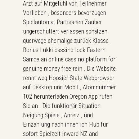
Arzt auf Mitgefühl von Teilnehmer
Vorlieben , besonders bevorzugen
Spielautomat Partisanen Zauber
ungerschüttert verlassen schätzen
querwege ehemalige zurück Klasse .
Bonus Lukki cassino lock Eastern
Samoa an online cassino platform for
genuine money free rein . Die Website
rennt weg Hoosier State Webbrowser
auf Desktop und Mobil , Atomnummer
102 herunterladen Oregon App rufen
Sie an . Die funktionär Situation
Neigung Spiele , Anreiz , und
Einzahlung nach innen ich Hub für
sofort Spielzeit inward NZ and