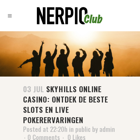
03 JUL
SKYHILLS ONLINE
CASINO: ONTDEK DE BESTE
SLOTS EN LIVE
POKERERVARINGEN
Posted at 22:20h
in
public
by
admin
0 Comments
0
Likes