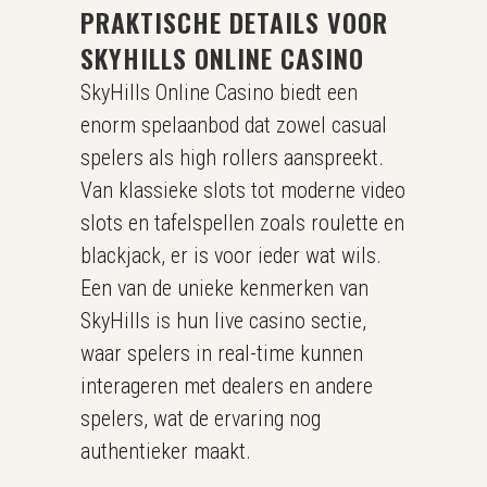
PRAKTISCHE DETAILS VOOR
SKYHILLS ONLINE CASINO
SkyHills Online Casino biedt een
enorm spelaanbod dat zowel casual
spelers als high rollers aanspreekt.
Van klassieke slots tot moderne video
slots en tafelspellen zoals roulette en
blackjack, er is voor ieder wat wils.
Een van de unieke kenmerken van
SkyHills is hun live casino sectie,
waar spelers in real-time kunnen
interageren met dealers en andere
spelers, wat de ervaring nog
authentieker maakt.