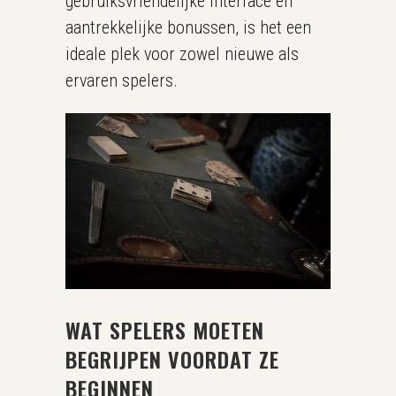
gebruiksvriendelijke interface en
aantrekkelijke bonussen, is het een
ideale plek voor zowel nieuwe als
ervaren spelers.
WAT SPELERS MOETEN
BEGRIJPEN VOORDAT ZE
BEGINNEN