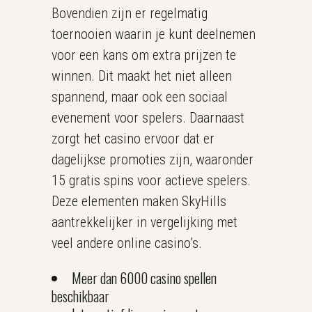
Bovendien zijn er regelmatig
toernooien waarin je kunt deelnemen
voor een kans om extra prijzen te
winnen. Dit maakt het niet alleen
spannend, maar ook een sociaal
evenement voor spelers. Daarnaast
zorgt het casino ervoor dat er
dagelijkse promoties zijn, waaronder
15 gratis spins voor actieve spelers.
Deze elementen maken SkyHills
aantrekkelijker in vergelijking met
veel andere online casino’s.
Meer dan 6000 casino spellen
beschikbaar