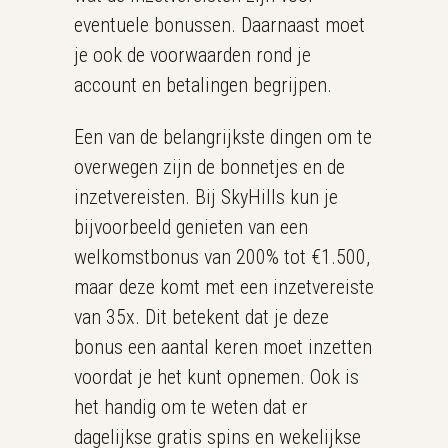
eventuele bonussen. Daarnaast moet
je ook de voorwaarden rond je
account en betalingen begrijpen.
Een van de belangrijkste dingen om te
overwegen zijn de bonnetjes en de
inzetvereisten. Bij SkyHills kun je
bijvoorbeeld genieten van een
welkomstbonus van 200% tot €1.500,
maar deze komt met een inzetvereiste
van 35x. Dit betekent dat je deze
bonus een aantal keren moet inzetten
voordat je het kunt opnemen. Ook is
het handig om te weten dat er
dagelijkse gratis spins en wekelijkse