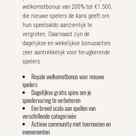
welkomstbonus van 200% tot €1.500,
die nieuwe spelers de kans geeft om
hun speelsaldo aanzienlijk te
vergroten. Daarnaast zijn de
dagelijkse en wekelijkse bonusacties
zeer aantrekkelijk voor terugkerende
spelers.
Royale welkomstbonus voor nieuwe
spelers
Dagelijkse gratis spins om je
speelervaring te verbeteren
Een breed scala aan spellen van
verschillende categorieën
Actieve community met toernooien en
evenementen