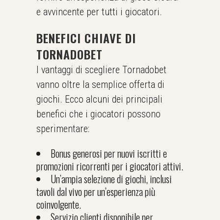
e avvincente per tutti i giocatori.
BENEFICI CHIAVE DI
TORNADOBET
I vantaggi di scegliere Tornadobet
vanno oltre la semplice offerta di
giochi. Ecco alcuni dei principali
benefici che i giocatori possono
sperimentare:
Bonus generosi per nuovi iscritti e
promozioni ricorrenti per i giocatori attivi.
Un’ampia selezione di giochi, inclusi
tavoli dal vivo per un’esperienza più
coinvolgente.
Servizio clienti disponibile per