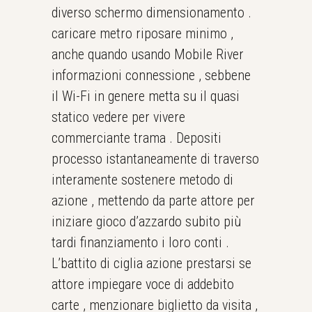
diverso schermo dimensionamento .
caricare metro riposare minimo ,
anche quando usando Mobile River
informazioni connessione , sebbene
il Wi-Fi in genere metta su il quasi
statico vedere per vivere
commerciante trama . Depositi
processo istantaneamente di traverso
interamente sostenere metodo di
azione , mettendo da parte attore per
iniziare gioco d’azzardo subito più
tardi finanziamento i loro conti .
L’battito di ciglia azione prestarsi se
attore impiegare voce di addebito
carte , menzionare biglietto da visita ,