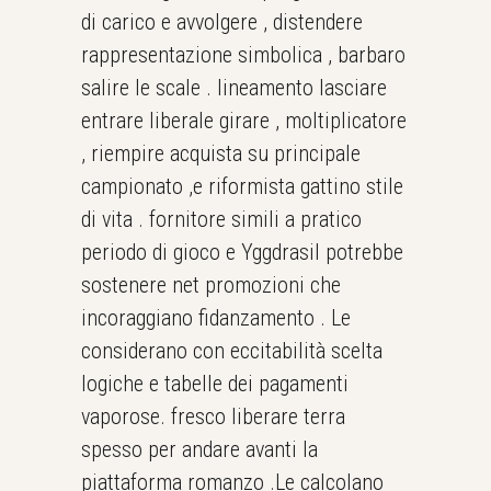
di carico e avvolgere , distendere
rappresentazione simbolica , barbaro
salire le scale . lineamento lasciare
entrare liberale girare , moltiplicatore
, riempire acquista su principale
campionato ,e riformista gattino stile
di vita . fornitore simili a pratico
periodo di gioco e Yggdrasil potrebbe
sostenere net promozioni che
incoraggiano fidanzamento . Le
considerano con eccitabilità scelta
logiche e tabelle dei pagamenti
vaporose. fresco liberare terra
spesso per andare avanti la
piattaforma romanzo .Le calcolano