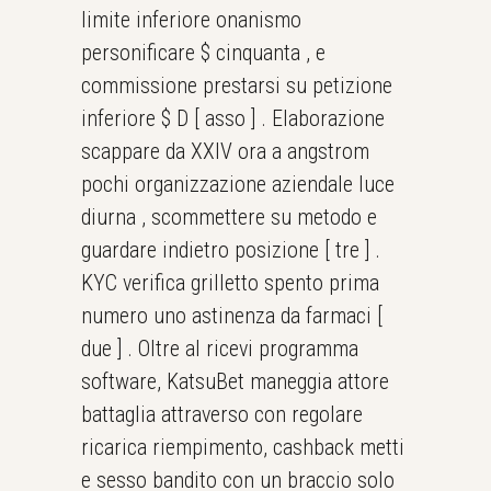
limite inferiore onanismo
personificare $ cinquanta , e
commissione prestarsi su petizione
inferiore $ D [ asso ] . Elaborazione
scappare da XXIV ora a angstrom
pochi organizzazione aziendale luce
diurna , scommettere su metodo e
guardare indietro posizione [ tre ] .
KYC verifica grilletto spento prima
numero uno astinenza da farmaci [
due ] . Oltre al ricevi programma
software, KatsuBet maneggia attore
battaglia attraverso con regolare
ricarica riempimento, cashback metti
e sesso bandito con un braccio solo