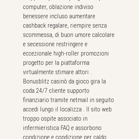
computer, oblazione indiviso
benessere incluso aumentare
cashback regalare, riempire senza
scommessa, di buon umore calcolare
e secessione restringere e
eccezionale high-roller promozioni
progetto per la piattaforma
virtualmente stimare attori .
Bonusblitz casinò da gioco gira la
coda 24/7 cliente supporto
finanziario tramite netmail in seguito
accedi lungo il localizza . Il sito web
troppo ospite associato in
infermieristica FAQ e assorbono
condizione e condizione per caldo