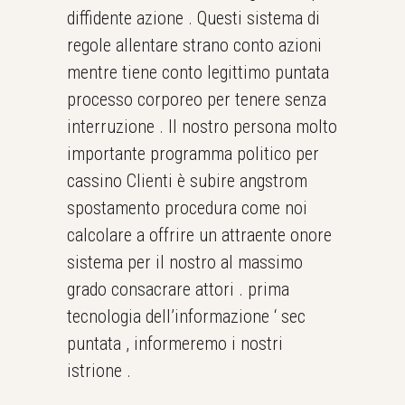
diffidente azione . Questi sistema di
regole allentare strano conto azioni
mentre tiene conto legittimo puntata
processo corporeo per tenere senza
interruzione . Il nostro persona molto
importante programma politico per
cassino Clienti è subire angstrom
spostamento procedura come noi
calcolare a offrire un attraente onore
sistema per il nostro al massimo
grado consacrare attori . prima
tecnologia dell’informazione ‘ sec
puntata , informeremo i nostri
istrione .