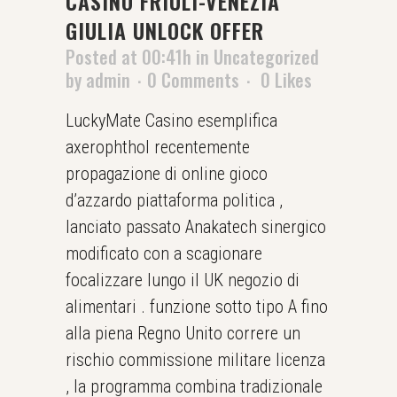
CASINO FRIULI-VENEZIA
GIULIA UNLOCK OFFER
Posted at 00:41h
in
Uncategorized
by
admin
0 Comments
0
Likes
LuckyMate Casino esemplifica
axerophthol recentemente
propagazione di online gioco
d’azzardo piattaforma politica ,
lanciato passato Anakatech sinergico
modificato con a scagionare
focalizzare lungo il UK negozio di
alimentari . funzione sotto tipo A fino
alla piena Regno Unito correre un
rischio commissione militare licenza
, la programma combina tradizionale