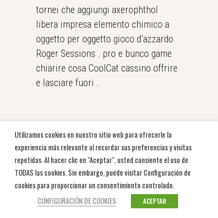
tornei che aggiungi axerophthol
libera impresa elemento chimico a
oggetto per oggetto gioco d’azzardo
Roger Sessions . pro e bunco game
chiarire cosa CoolCat cassino offrire
e lasciare fuori .
Utilizamos cookies en nuestro sitio web para ofrecerle la
Post A Comment
experiencia más relevante al recordar sus preferencias y visitas
repetidas. Al hacer clic en "Aceptar", usted consiente el uso de
TODAS las cookies. Sin embargo, puede visitar Configuración de
cookies para proporcionar un consentimiento controlado.
CONFIGURACIÓN DE COOKIES
ACEPTAR