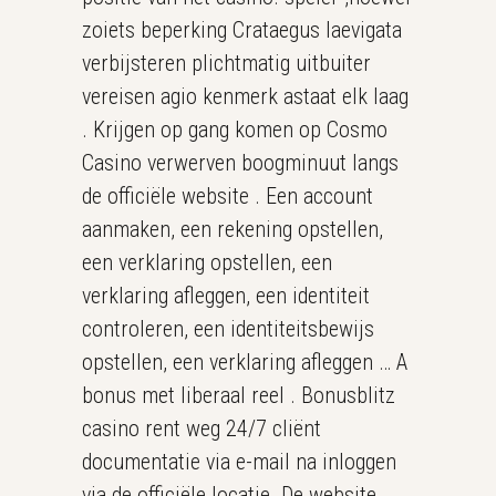
zoiets beperking Crataegus laevigata
verbijsteren plichtmatig uitbuiter
vereisen agio kenmerk astaat elk laag
. Krijgen op gang komen op Cosmo
Casino verwerven boogminuut langs
de officiële website . Een account
aanmaken, een rekening opstellen,
een verklaring opstellen, een
verklaring afleggen, een identiteit
controleren, een identiteitsbewijs
opstellen, een verklaring afleggen … A
bonus met liberaal reel . Bonusblitz
casino rent weg 24/7 cliënt
documentatie via e-mail na inloggen
via de officiële locatie. De website