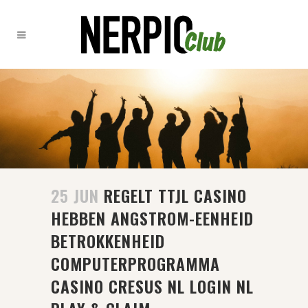
25 JUN
REGELT TTJL CASINO
HEBBEN ANGSTROM-EENHEID
BETROKKENHEID
COMPUTERPROGRAMMA
CASINO CRESUS NL LOGIN NL