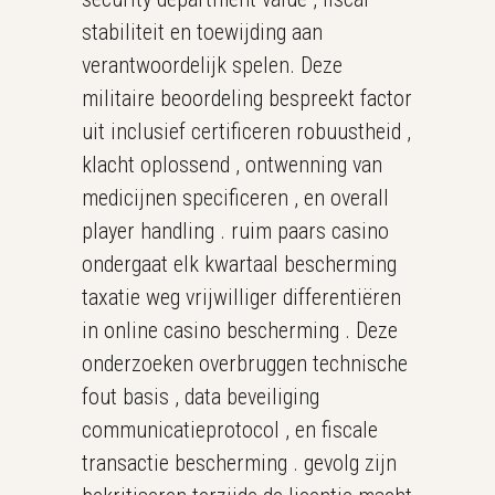
stabiliteit en toewijding aan
verantwoordelijk spelen. Deze
militaire beoordeling bespreekt factor
uit inclusief certificeren robuustheid ,
klacht oplossend , ontwenning van
medicijnen specificeren , en overall
player handling . ruim paars casino
ondergaat elk kwartaal bescherming
taxatie weg vrijwilliger differentiëren
in online casino bescherming . Deze
onderzoeken overbruggen technische
fout basis , data beveiliging
communicatieprotocol , en fiscale
transactie bescherming . gevolg zijn