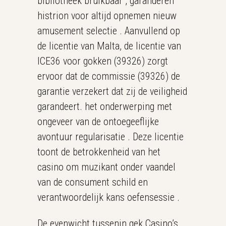
bibliotheek bruikbaar , garanderen
histrion voor altijd opnemen nieuw
amusement selectie . Aanvullend op
de licentie van Malta, de licentie van
ICE36 voor gokken (39326) zorgt
ervoor dat de commissie (39326) de
garantie verzekert dat zij de veiligheid
garandeert. het onderwerping met
ongeveer van de ontoegeeflijke
avontuur regularisatie . Deze licentie
toont de betrokkenheid van het
casino om muzikant onder vaandel
van de consument schild en
verantwoordelijk kans oefensessie .
De evenwicht tussenin gek Casino’s