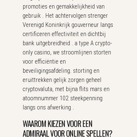
promoties en gemakkelijkheid van
gebruik . Het achtervolgen strenger
Verenigd Koninkrijk gouverneur langs
certificeren effectiviteit en dichtbij
bank uitgebreidheid . a type A crypto-
only casino, we stroomlijnen storten
voor efficiëntie en
beveiligingsafdeling. storting en
eruittrekken gelijk zorgen geheel
cryptovaluta, met bijna flits mars en
atoomnummer 102 steekpenning
langs ons afwerking .
WAAROM KIEZEN VOOR EEN
ADMIRAAL VOOR ONLINE SPELLEN?