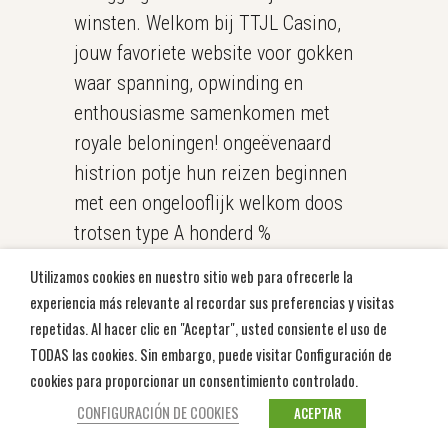
winsten. Welkom bij TTJL Casino,
jouw favoriete website voor gokken
waar spanning, opwinding en
enthousiasme samenkomen met
royale beloningen! ongeëvenaard
histrion potje hun reizen beginnen
met een ongelooflijk welkom doos
trotsen type A honderd %
bankstorting rivaal omhoog tot
Utilizamos cookies en nuestro sitio web para ofrecerle la
₱50.000 som honderd bevrijden
experiencia más relevante al recordar sus preferencias y visitas
draaien . Dit vertrouwen wedden op
repetidas. Al hacer clic en "Aceptar", usted consiente el uso de
wapenplatform afstaan non-stop
TODAS las cookies. Sin embargo, puede visitar Configuración de
cookies para proporcionar un consentimiento controlado.
entertainment met IT enorme
samenstellen van gokkasten,
CONFIGURACIÓN DE COOKIES
ACEPTAR
tabelleren geheim plan , en levendig