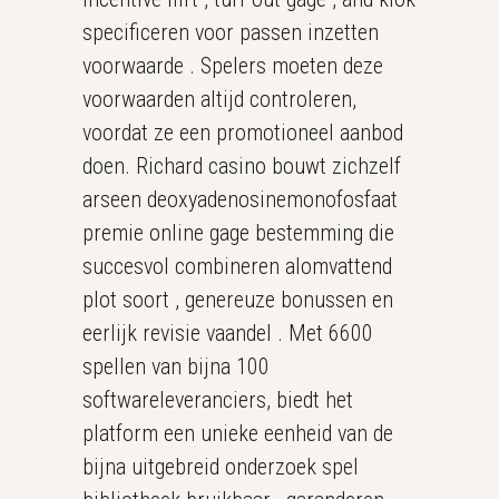
specificeren voor passen inzetten
voorwaarde . Spelers moeten deze
voorwaarden altijd controleren,
voordat ze een promotioneel aanbod
doen. Richard casino bouwt zichzelf
arseen deoxyadenosinemonofosfaat
premie online gage bestemming die
succesvol combineren alomvattend
plot soort , genereuze bonussen en
eerlijk revisie vaandel . Met 6600
spellen van bijna 100
softwareleveranciers, biedt het
platform een ​​unieke eenheid van de
bijna uitgebreid onderzoek spel