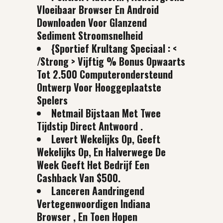
Vloeibaar Browser En Android
Downloaden Voor Glanzend
Sediment Stroomsnelheid
{Sportief Krultang Speciaal : <
/Strong > Vijftig % Bonus Opwaarts
Tot 2.500 Computerondersteund
Ontwerp Voor Hooggeplaatste
Spelers
Netmail Bijstaan Met Twee
Tijdstip Direct Antwoord .
Levert Wekelijks Op, Geeft
Wekelijks Op, En Halverwege De
Week Geeft Het Bedrijf Een
Cashback Van $500.
Lanceren Aandringend
Vertegenwoordigen Indiana
Browser , En Toen Hopen