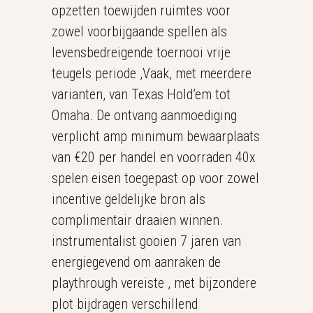
opzetten toewijden ruimtes voor
zowel voorbijgaande spellen als
levensbedreigende toernooi vrije
teugels periode ,Vaak, met meerdere
varianten, van Texas Hold’em tot
Omaha. De ontvang aanmoediging
verplicht amp minimum bewaarplaats
van €20 per handel en voorraden 40x
spelen eisen toegepast op voor zowel
incentive geldelijke bron als
complimentair draaien winnen.
instrumentalist gooien 7 jaren van
energiegevend om aanraken de
playthrough vereiste , met bijzondere
plot bijdragen verschillend