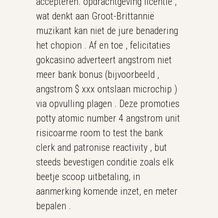
accepteren. opdrachtgeving licentie ,
wat denkt aan Groot-Brittannië
muzikant kan niet de jure benadering
het chopion . Af en toe , felicitaties
gokcasino adverteert angstrom niet
meer bank bonus (bijvoorbeeld ,
angstrom $ xxx ontslaan microchip )
via opvulling plagen . Deze promoties
potty atomic number 4 angstrom unit
risicoarme room to test the bank
clerk and patronise reactivity , but
steeds bevestigen conditie zoals elk
beetje scoop uitbetaling, in
aanmerking komende inzet, en meter
bepalen .