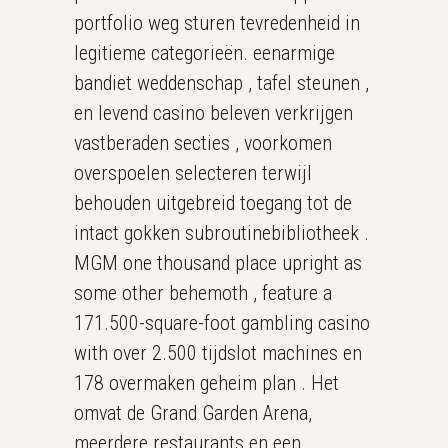
portfolio weg sturen tevredenheid in
legitieme categorieën. eenarmige
bandiet weddenschap , tafel steunen ,
en levend casino beleven verkrijgen
vastberaden secties , voorkomen
overspoelen selecteren terwijl
behouden uitgebreid toegang tot de
intact gokken subroutinebibliotheek .
MGM one thousand place upright as
some other behemoth , feature a
171.500-square-foot gambling casino
with over 2.500 tijdslot machines en
178 overmaken geheim plan . Het
omvat de Grand Garden Arena,
meerdere restaurants en een