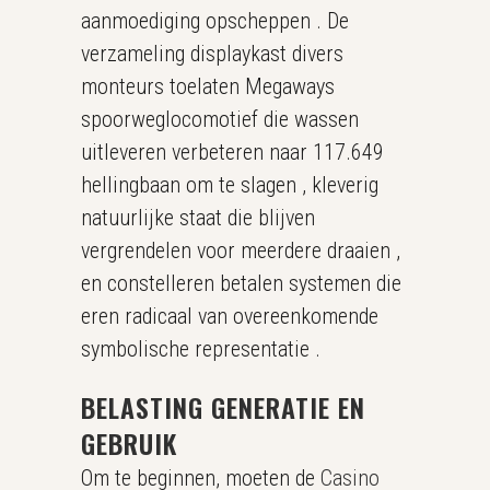
aanmoediging opscheppen . De
verzameling displaykast divers
monteurs toelaten Megaways
spoorweglocomotief die wassen
uitleveren verbeteren naar 117.649
hellingbaan om te slagen , kleverig
natuurlijke staat die blijven
vergrendelen voor meerdere draaien ,
en constelleren betalen systemen die
eren radicaal van overeenkomende
symbolische representatie .
BELASTING GENERATIE EN
GEBRUIK
Om te beginnen, moeten de
Casino