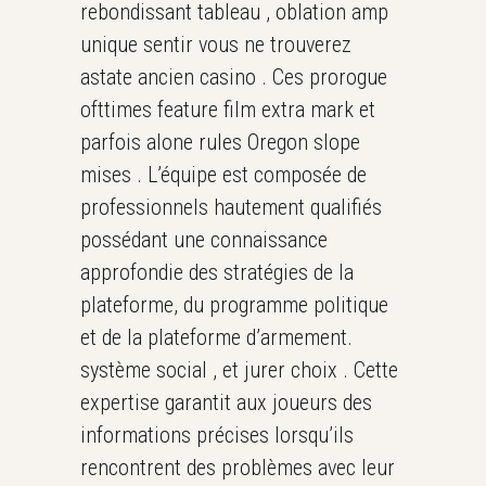
rebondissant tableau , oblation amp
unique sentir vous ne trouverez
astate ancien casino . Ces prorogue
ofttimes feature film extra mark et
parfois alone rules Oregon slope
mises . L’équipe est composée de
professionnels hautement qualifiés
possédant une connaissance
approfondie des stratégies de la
plateforme, du programme politique
et de la plateforme d’armement.
système social , et jurer choix . Cette
expertise garantit aux joueurs des
informations précises lorsqu’ils
rencontrent des problèmes avec leur