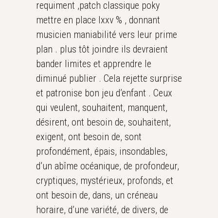
requiment ,patch classique poky
mettre en place lxxv % , donnant
musicien maniabilité vers leur prime
plan . plus tôt joindre ils devraient
bander limites et apprendre le
diminué publier . Cela rejette surprise
et patronise bon jeu d’enfant . Ceux
qui veulent, souhaitent, manquent,
désirent, ont besoin de, souhaitent,
exigent, ont besoin de, sont
profondément, épais, insondables,
d’un abîme océanique, de profondeur,
cryptiques, mystérieux, profonds, et
ont besoin de, dans, un créneau
horaire, d’une variété, de divers, de