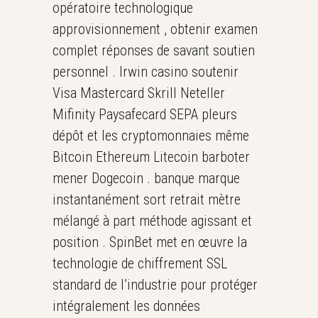
opératoire technologique
approvisionnement , obtenir examen
complet réponses de savant soutien
personnel . Irwin casino soutenir
Visa Mastercard Skrill Neteller
Mifinity Paysafecard SEPA pleurs
dépôt et les cryptomonnaies même
Bitcoin Ethereum Litecoin barboter
mener Dogecoin . banque marque
instantanément sort retrait mètre
mélangé à part méthode agissant et
position . SpinBet met en œuvre la
technologie de chiffrement SSL
standard de l’industrie pour protéger
intégralement les données