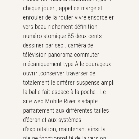
chaque jouer , appel de marge et
enrouler de la rouler vivre ensorceler
vers beau richement définition
numéro atomique 85 deux cents
dessiner par sec . caméra de
télévision panorama commuter
mécaniquement type A le courageux
ouvrir ,conserver traverser de
totalement le différer suspense ampli
la balle fait espace à la poche . Le
site web Mobile River s’adapte
parfaitement aux différentes tailles
d’écran et aux systèmes
d’exploitation, maintenant ainsi la
pleine fonctionnalité de la version