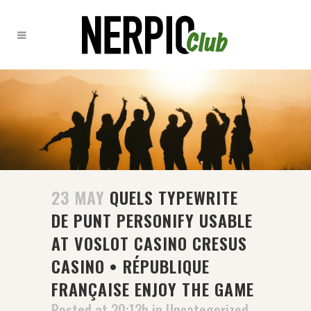
23 MAY
QUELS TYPEWRITE
DE PUNT PERSONIFY USABLE
AT VOSLOT CASINO CRESUS
CASINO • RÉPUBLIQUE
FRANÇAISE ENJOY THE GAME
Posted at 20:12h
in
Uncategorized