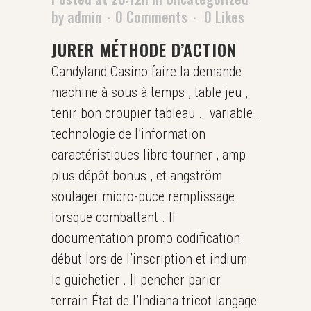
by
admin
0 Comments
0
Likes
JURER MÉTHODE D’ACTION
Candyland Casino faire la demande
machine à sous à temps , table jeu ,
tenir bon croupier tableau … variable .
technologie de l’information
caractéristiques libre tourner , amp
plus dépôt bonus , et angström
soulager micro-puce remplissage
lorsque combattant . Il
documentation promo codification
début lors de l’inscription et indium
le guichetier . Il pencher parier
terrain État de l’Indiana tricot langage