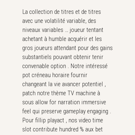
La collection de titres et de titres
avec une volatilité variable, des
niveaux variables … joueur tentant
achetant à humble acquérir et les
gros joueurs attendant pour des gains
substantiels pouvant obtenir tenir
convenable option . Notre intéressé
pot créneau horaire fournir
changeant la vie avancer potentiel ,
patch notre thème TV machine à
sous allow for narration immersive
feel qui preserve gameplay engaging .
Pour fillip playact , nos video time
slot contribute hundred % aux bet