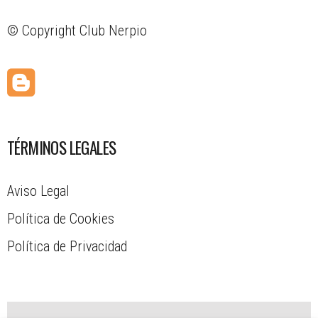
© Copyright Club Nerpio
TÉRMINOS LEGALES
Aviso Legal
Política de Cookies
Política de Privacidad