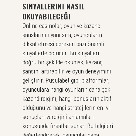
SINYALLERINI NASIL
OKUYABILECEĞI
Online casinolar, oyun ve kazanç
şanslarının yanı sıra, oyuncuların
dikkat etmesi gereken bazı önemli
sinyallerle doludur. Bu sinyalleri
doğru bir şekilde okumak, kazanç
şansını artırabilir ve oyun deneyimini
geliştirir. Pusulabet gibi platformlar,
oyunculara hangi oyunların daha çok
kazandırdığını, hangi bonusların aktif
olduğunu ve hangi stratejilerin en iyi
sonuçları verdiğini anlamaları
konusunda fırsatlar sunar. Bu bilgileri
değerlendirerek, oyuncular daha