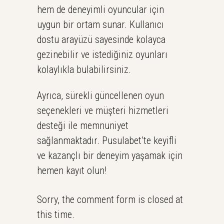
hem de deneyimli oyuncular için
uygun bir ortam sunar. Kullanıcı
dostu arayüzü sayesinde kolayca
gezinebilir ve istediğiniz oyunları
kolaylıkla bulabilirsiniz.
Ayrıca, sürekli güncellenen oyun
seçenekleri ve müşteri hizmetleri
desteği ile memnuniyet
sağlanmaktadır. Pusulabet’te keyifli
ve kazançlı bir deneyim yaşamak için
hemen kayıt olun!
Sorry, the comment form is closed at
this time.