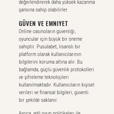
değerlendirerek daha yüksek kazanma
şansına sahip olabilirler.
GÜVEN VE EMNIYET
Online casinoların güvenliği,
oyuncular için büyük bir öneme
sahiptir. Pusulabet, lisanslı bir
platform olarak kullanıcılarının
bilgilerini koruma altına alır. Bu
bağlamda, güçlü güvenlik protokolleri
ve şifreleme teknolojileri
kullanılmaktadır. Kullanıcıların kişisel
verileri ve finansal bilgileri, güvenli
bir şekilde saklanır.
Ayrıca, adil oyun politikaları ile