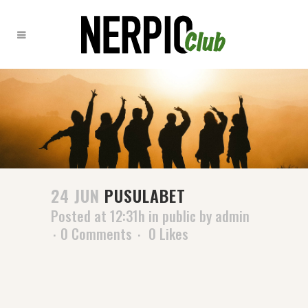
24 JUN
PUSULABET
Posted at 12:31h
in
public
by
admin
0 Comments
0
Likes