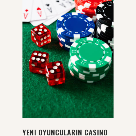
YENI OYUNCULARIN CASINO