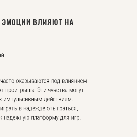
К ЭМОЦИИ ВЛИЯЮТ НА
ий
 часто оказываются под влиянием
т проигрыша. Эти чувства могут
 к импульсивным действиям.
играть в надежде отыграться,
к надёжную платформу для игр.