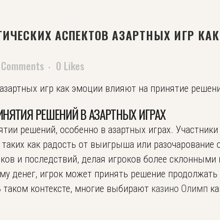
ИЧЕСКИХ АСПЕКТОВ АЗАРТНЫХ ИГР КА
 Comments
0
Likes
азартных игр как эмоции влияют на принятие решен
НЯТИЯ РЕШЕНИЙ В АЗАРТНЫХ ИГРАХ
тии решений, особенно в азартных играх. Участники
таких как радость от выигрыша или разочарование о
ков и последствий, делая игроков более склонными
му денег, игрок может принять решение продолжать 
В таком контексте, многие выбирают
казино Олимп
ка