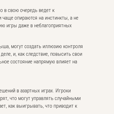
о в свою очередь ведет к
 чаще опираются на инстинкты, а не
нию игры даже в неблагоприятных
рыша, могут создать иллюзию контроля
деле, и, как следствие, повысить свои
ьное состояние напрямую влияет на
ешений в азартных играх. Игроки
ерят, что могут управлять случайными
т, как выигрывать, что приводит к