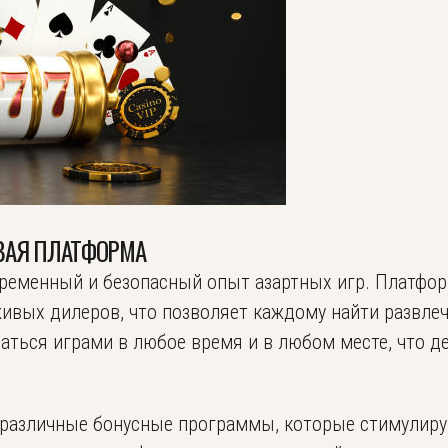
ВАЯ ПЛАТФОРМА
временный и безопасный опыт азартных игр. Платфо
живых дилеров, что позволяет каждому найти развлеч
ться играми в любое время и в любом месте, что д
 различные бонусные программы, которые стимулиру