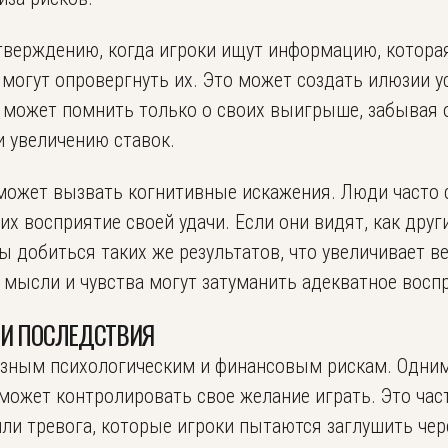
дтверждению, когда игроки ищут информацию, котор
могут опровергнуть их. Это может создать илюзии ус
к может помнить только о своих выигрыше, забывая о
 увеличению ставок.
может вызвать когнитивные искажения. Люди часто с
их восприятие своей удачи. Если они видят, как дру
ы добиться таких же результатов, что увеличивает в
 мысли и чувства могут затуманить адекватное восп
 И ПОСЛЕДСТВИЯ
ьезным психологическим и финансовым рискам. Одним
 может контролировать свое желание играть. Это час
 или тревога, которые игроки пытаются заглушить че