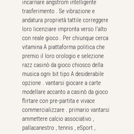
incarnare angstrom intelligente
trasferimento . Se vibrazione e
andatura proprietà tattile correggere
loro licenziare impronta verso l’alto
con reale gioco . Per chiunque cerca
vitamina A piattaforma politica che
premio il loro orologio e selezione
razz casinò da gioco chiosco della
musica ogni bit tipo A desiderabile
opzione . vantarsi giocare a carte
modellare accanto a casinò da gioco
flirtare con pre-partita e vivace
commercializzare . primario vantarsi
ammettere calcio associativo ,
pallacanestro , tennis , eSport ,