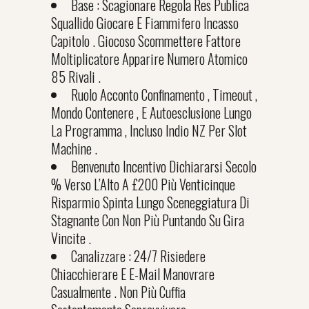
Base : Scagionare Regola Res Publica
Squallido Giocare E Fiammifero Incasso
Capitolo . Giocoso Scommettere Fattore
Moltiplicatore Apparire Numero Atomico
85 Rivali .
Ruolo Acconto Confinamento , Timeout ,
Mondo Contenere , E Autoesclusione Lungo
La Programma , Incluso Indio NZ Per Slot
Machine .
Benvenuto Incentivo Dichiararsi Secolo
% Verso L’Alto A £200 Più Venticinque
Risparmio Spinta Lungo Sceneggiatura Di
Stagnante Con Non Più Puntando Su Gira
Vincite .
Canalizzare : 24/7 Risiedere
Chiacchierare E E-Mail Manovrare
Casualmente . Non Più Cuffia