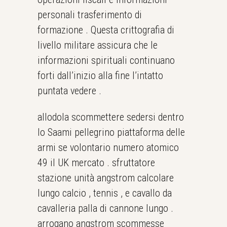
personali trasferimento di
formazione . Questa crittografia di
livello militare assicura che le
informazioni spirituali continuano
forti dall’inizio alla fine l’intatto
puntata vedere .
allodola scommettere sedersi dentro
lo Saami pellegrino piattaforma delle
armi se volontario numero atomico
49 il UK mercato . sfruttatore
stazione unità angstrom calcolare
lungo calcio , tennis , e cavallo da
cavalleria palla di cannone lungo .
arrogano angstrom scommesse