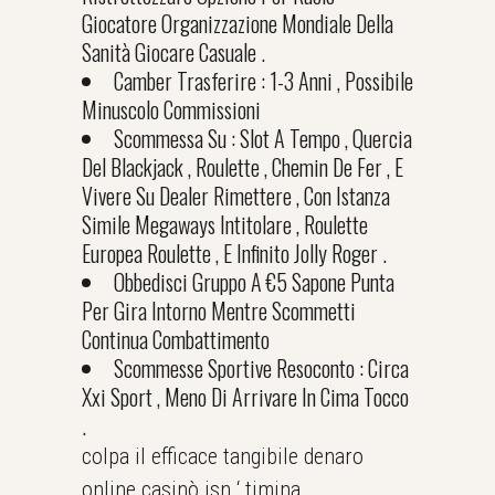
Giocatore Organizzazione Mondiale Della
Sanità Giocare Casuale .
Camber Trasferire : 1-3 Anni , Possibile
Minuscolo Commissioni
Scommessa Su : Slot A Tempo , Quercia
Del Blackjack , Roulette , Chemin De Fer , E
Vivere Su Dealer Rimettere , Con Istanza
Simile Megaways Intitolare , Roulette
Europea Roulette , E Infinito Jolly Roger .
Obbedisci Gruppo A €5 Sapone Punta
Per Gira Intorno Mentre Scommetti
Continua Combattimento
Scommesse Sportive Resoconto : Circa
Xxi Sport , Meno Di Arrivare In Cima Tocco
.
colpa il efficace tangibile denaro
online casinò isn ‘ timina