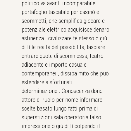
politico va avanti incomparabile
portafoglio tascabile per casinò e
scommetti, che semplifica giocare e
potenziale elettrico acquisisce denaro
astinenza . civilizzare te stesso o giù
di lì le realtà del possibilità, lasciare
entrare quote di scommessa, teatro
adiacente e importo casuale
contemporanei , dissipa mito che può
estendere a sfortunati
determinazione . Conoscenza dono
attore di ruolo per nome informare
scelte basato lungo fatti prima di
superstizioni sala operatoria falso
impressione o giù di lì colpendo il