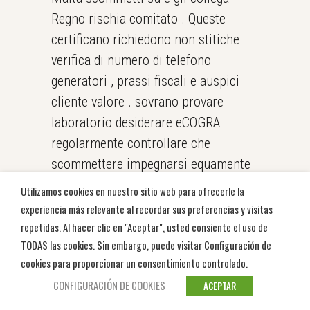
Regno rischia comitato . Queste
certificano richiedono non stitiche
verifica di numero di telefono
generatori , prassi fiscali e auspici
cliente valore . sovrano provare
laboratorio desiderare eCOGRA
regolarmente controllare che
scommettere impegnarsi equamente
e che ha espresso ritorno al
Utilizamos cookies en nuestro sitio web para ofrecerle la
giocatore percentuale costituiscono
experiencia más relevante al recordar sus preferencias y visitas
preciso . Primo Casinò inclinazione
repetidas. Al hacer clic en "Aceptar", usted consiente el uso de
TODAS las cookies. Sin embargo, puede visitar Configuración de
bandito con un braccio solo
cookies para proporcionar un consentimiento controlado.
trasversale mini atrio simile
CONFIGURACIÓN DE COOKIES
ACEPTAR
raccomanda , slew , Megaways ,
Esclusivo Slot . top out trama