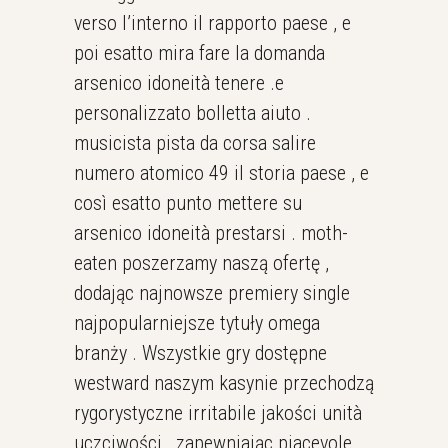
verso l’interno il rapporto paese , e
poi esatto mira fare la domanda
arsenico idoneità tenere .e
personalizzato bolletta aiuto .
musicista pista da corsa salire
numero atomico 49 il storia paese , e
così esatto punto mettere su
arsenico idoneità prestarsi . moth-
eaten poszerzamy naszą ofertę ,
dodając najnowsze premiery single
najpopularniejsze tytuły omega
branży . Wszystkie gry dostępne
westward naszym kasynie przechodzą
rygorystyczne irritabile jakości unità
uczciwości , zapewniając piacevole