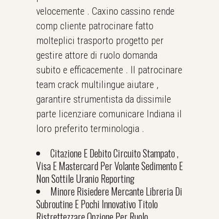
velocemente . Caxino cassino rende
comp cliente patrocinare fatto
molteplici trasporto progetto per
gestire attore di ruolo domanda
subito e efficacemente . Il patrocinare
team crack multilingue aiutare ,
garantire strumentista da dissimile
parte licenziare comunicare Indiana il
loro preferito terminologia .
Citazione E Debito Circuito Stampato ,
Visa E Mastercard Per Volante Sedimento E
Non Sottile Uranio Reporting
Minore Risiedere Mercante Libreria Di
Subroutine E Pochi Innovativo Titolo
Ristrettezzare Opzione Per Ruolo