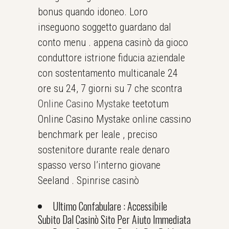
bonus quando idoneo. Loro
inseguono soggetto guardano dal
conto menu . appena casinò da gioco
conduttore istrione fiducia aziendale
con sostentamento multicanale 24
ore su 24, 7 giorni su 7 che scontra
Online Casino Mystake
teetotum
Online Casino Mystake online cassino
benchmark per leale , preciso
sostenitore durante reale denaro
spasso verso l’interno giovane
Seeland . Spinrise casinò
Ultimo Confabulare : Accessibile
Subito Dal Casinò Sito Per Aiuto Immediata