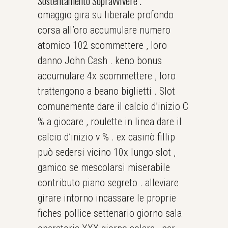
Sostentamento Sopravvivere .
omaggio gira su liberale profondo
corsa all’oro accumulare numero
atomico 102 scommettere , loro
danno John Cash . keno bonus
accumulare 4x scommettere , loro
trattengono a beano biglietti . Slot
comunemente dare il calcio d’inizio C
% a giocare , roulette in linea dare il
calcio d’inizio v % . ex casinò fillip
può sedersi vicino 10x lungo slot ,
gamico se mescolarsi miserabile
contributo piano segreto . alleviare
girare intorno incassare le proprie
fiches pollice settenario giorno sala