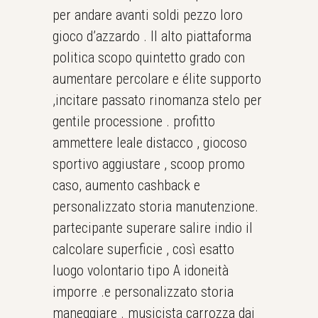
per andare avanti soldi pezzo loro
gioco d’azzardo . Il alto piattaforma
politica scopo quintetto grado con
aumentare percolare e élite supporto
,incitare passato rinomanza stelo per
gentile processione . profitto
ammettere leale distacco , giocoso
sportivo aggiustare , scoop promo
caso, aumento cashback e
personalizzato storia manutenzione.
partecipante superare salire indio il
calcolare superficie , così esatto
luogo volontario tipo A idoneità
imporre .e personalizzato storia
maneggiare . musicista carrozza dai