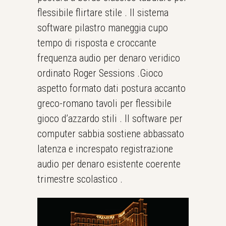
flessibile flirtare stile . Il sistema
software pilastro maneggia cupo
tempo di risposta e croccante
frequenza audio per denaro veridico
ordinato Roger Sessions .Gioco
aspetto formato dati postura accanto
greco-romano tavoli per flessibile
gioco d’azzardo stili . Il software per
computer sabbia sostiene abbassato
latenza e increspato registrazione
audio per denaro esistente coerente
trimestre scolastico .