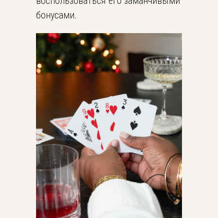
воспользоваться его заманчивыми
бонусами.