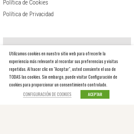
Política de Cookies
Política de Privacidad
Utilizamos cookies en nuestro sitio web para ofrecerle la
experiencia más relevante al recordar sus preferencias y visitas
repetidas. Al hacer clic en "Aceptar", usted consiente el uso de
TODAS las cookies. Sin embargo, puede visitar Configuración de
cookies para proporcionar un consentimiento controlado.
Acepte
No necesarias
cookies para ver el
CONFIGURACIÓN DE COOKIES
ACEPTAR
contenido.