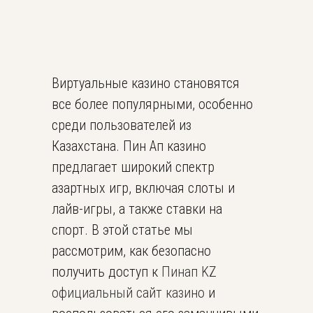
Виртуальные казино становятся
все более популярными, особенно
среди пользователей из
Казахстана. Пин Ап казино
предлагает широкий спектр
азартных игр, включая слоты и
лайв-игры, а также ставки на
спорт. В этой статье мы
рассмотрим, как безопасно
получить доступ к
Пинап KZ
официальный сайт казино
и