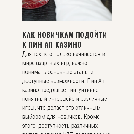
КАК НОВИЧКАМ ПОДОЙТИ
К ПИН АП КАЗИНО
Для тех, кто только начинается в
мире азартных игр, важно
понимать основные этапы и
доступные возможности. Пин Ап
казино предлагает интуитивно
понятный интерфейс и различные
игры, что делает его отличным
выбором для новичков. Кроме
этого, доступность различных