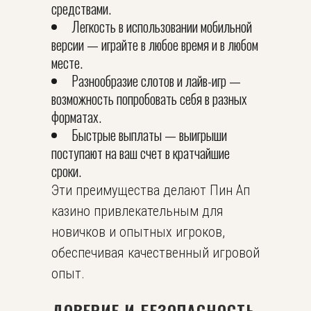
средствами.
Легкость в использовании мобильной
версии — играйте в любое время и в любом
месте.
Разнообразие слотов и лайв-игр —
возможность попробовать себя в разных
форматах.
Быстрые выплаты — выигрыши
поступают на ваш счет в кратчайшие
сроки.
Эти преимущества делают Пин Ап
казино привлекательным для
новичков и опытных игроков,
обеспечивая качественный игровой
опыт.
ДОВЕРИЕ И БЕЗОПАСНОСТЬ