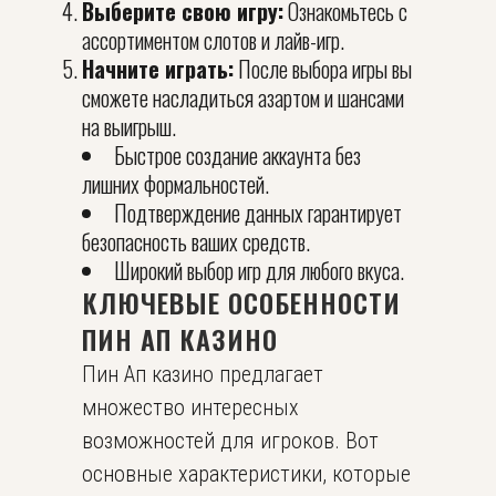
Выберите свою игру:
Ознакомьтесь с
ассортиментом слотов и лайв-игр.
Начните играть:
После выбора игры вы
сможете насладиться азартом и шансами
на выигрыш.
Быстрое создание аккаунта без
лишних формальностей.
Подтверждение данных гарантирует
безопасность ваших средств.
Широкий выбор игр для любого вкуса.
КЛЮЧЕВЫЕ ОСОБЕННОСТИ
ПИН АП КАЗИНО
Пин Ап казино предлагает
множество интересных
возможностей для игроков. Вот
основные характеристики, которые