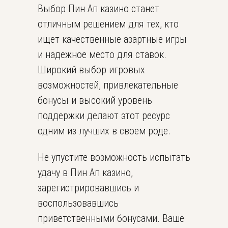
Выбор Пин Ап казино станет
отличным решением для тех, кто
ищет качественные азартные игры
и надежное место для ставок.
Широкий выбор игровых
возможностей, привлекательные
бонусы и высокий уровень
поддержки делают этот ресурс
одним из лучших в своем роде.
Не упустите возможность испытать
удачу в Пин Ап казино,
зарегистрировавшись и
воспользовавшись
приветственными бонусами. Ваше