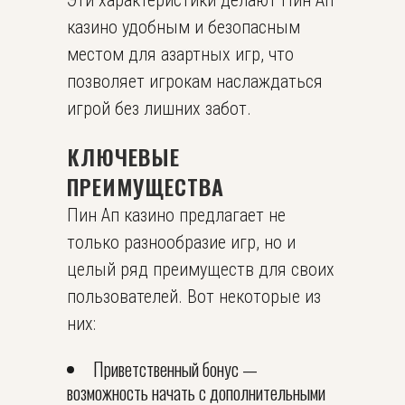
Эти характеристики делают Пин Ап
казино удобным и безопасным
местом для азартных игр, что
позволяет игрокам наслаждаться
игрой без лишних забот.
КЛЮЧЕВЫЕ
ПРЕИМУЩЕСТВА
Пин Ап казино предлагает не
только разнообразие игр, но и
целый ряд преимуществ для своих
пользователей. Вот некоторые из
них:
Приветственный бонус —
возможность начать с дополнительными