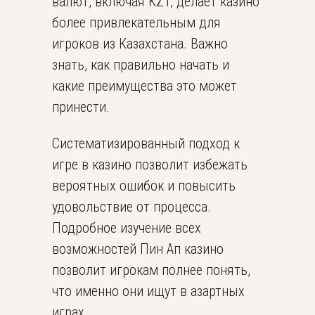
валют, включая KZT, делает казино
более привлекательным для
игроков из Казахстана. Важно
знать, как правильно начать и
какие преимущества это может
принести.
Систематизированный подход к
игре в казино позволит избежать
вероятных ошибок и повысить
удовольствие от процесса.
Подробное изучение всех
возможностей Пин Ап казино
позволит игрокам полнее понять,
что именно они ищут в азартных
играх.