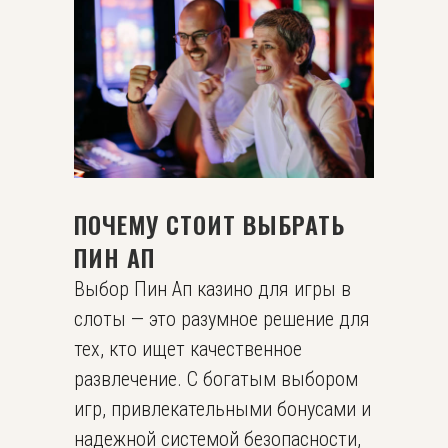
ПОЧЕМУ СТОИТ ВЫБРАТЬ
ПИН АП
Выбор Пин Ап казино для игры в
слоты — это разумное решение для
тех, кто ищет качественное
развлечение. С богатым выбором
игр, привлекательными бонусами и
надежной системой безопасности,