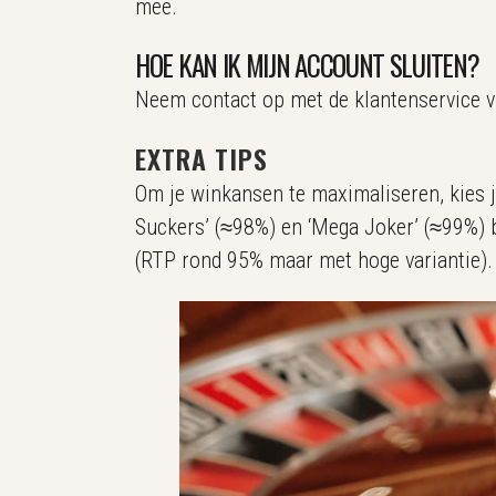
mee.
HOE KAN IK MIJN ACCOUNT SLUITEN?
Neem contact op met de klantenservice vi
EXTRA TIPS
Om je winkansen te maximaliseren, kies j
Suckers’ (≈98%) en ‘Mega Joker’ (≈99%) b
(RTP rond 95% maar met hoge variantie). 