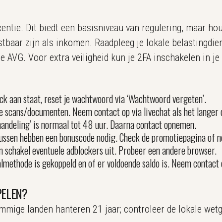
entie. Dit biedt een basisniveau van regulering, maar ho
tbaar zijn als inkomen. Raadpleeg je lokale belastingdie
 AVG. Voor extra veiligheid kun je 2FA inschakelen in je
ck aan staat, reset je wachtwoord via ‘Wachtwoord vergeten’.
e scans/documenten. Neem contact op via livechat als het langer 
handeling’ is normaal tot 48 uur. Daarna contact opnemen.
sen hebben een bonuscode nodig. Check de promotiepagina of n
 schakel eventuele adblockers uit. Probeer een andere browser.
lmethode is gekoppeld en of er voldoende saldo is. Neem contact 
PELEN?
ommige landen hanteren 21 jaar; controleer de lokale wetg