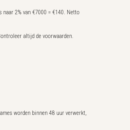
es naar 2% van €7000 = €140. Netto
ontroleer altijd de voorwaarden.
pnames worden binnen 48 uur verwerkt,