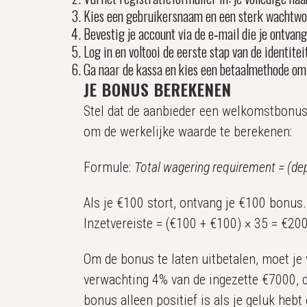
Kies een gebruikersnaam en een sterk wachtwoor
Bevestig je account via de e‑mail die je ontvan
Log in en voltooi de eerste stap van de identitei
Ga naar de kassa en kies een betaalmethode om 
JE BONUS BEREKENEN
Stel dat de aanbieder een welkomstbonus 
om de werkelijke waarde te berekenen:
Formule:
Total wagering requirement = (dep
Als je €100 stort, ontvang je €100 bonus.
Inzetvereiste = (€100 + €100) × 35 = €20
Om de bonus te laten uitbetalen, moet j
verwachting 4% van de ingezette €7000, 
bonus alleen positief is als je geluk hebt