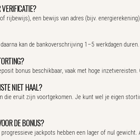
VERIFICATIE?
D of rijbewijs), een bewijs van adres (bijv. energierekeni
 daarna kan de bankoverschrijving 1–5 werkdagen duren. E
TORTING?
deposit bonus beschikbaar, vaak met hoge inzetvereisten.
ISTE NIET HAAL?
n die eruit zijn voortgekomen. Je kunt wel je eigen stor
 VOOR DE BONUS?
ok progressieve jackpots hebben een lager of nul gewicht.