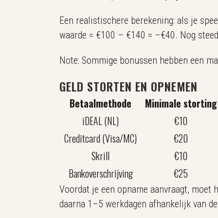
Een realistischere berekening: als je sp
waarde = €100 – €140 = –€40. Nog steeds
Note: Sommige bonussen hebben een maxima
GELD STORTEN EN OPNEMEN
Betaalmethode
Minimale storting
iDEAL (NL)
€10
Creditcard (Visa/MC)
€20
Skrill
€10
Bankoverschrijving
€25
Voordat je een opname aanvraagt, moet h
daarna 1–5 werkdagen afhankelijk van d