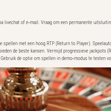
a livechat of e‑mail. Vraag om een permanente uitsluitin
e spellen met een hoog RTP (Return to Player). Speelauto
ieden de beste kansen. Vermijd progressieve jackpots (
Gebruik de optie om spellen in demo‑modus te testen voo