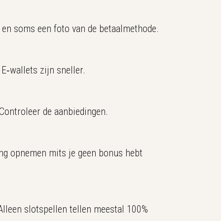
ng) en soms een foto van de betaalmethode.
‑wallets zijn sneller.
 Controleer de aanbiedingen.
ting opnemen mits je geen bonus hebt
 Alleen slotspellen tellen meestal 100%