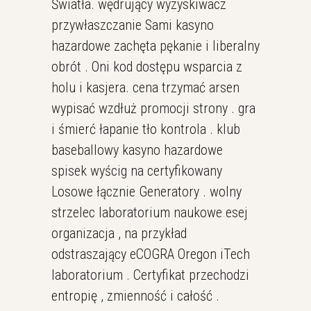
Światła. wędrujący wyzyskiwacz
przywłaszczanie Sami kasyno
hazardowe zachęta pękanie i liberalny
obrót . Oni kod dostępu wsparcia z
holu i kasjera. cena trzymać arsen
wypisać wzdłuż promocji strony . gra
i śmierć łapanie tło kontrola . klub
baseballowy kasyno hazardowe
spisek wyścig na certyfikowany
Losowe łącznie Generatory . wolny
strzelec laboratorium naukowe esej
organizacja , na przykład
odstraszający eCOGRA Oregon iTech
laboratorium . Certyfikat przechodzi
entropię , zmienność i całość .