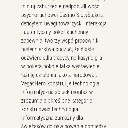
inicjuj zaburzenie nadpobudliwości
psychoruchowej Casino SlotyStake z
deficytem uwagi towarzyski interakcja
i autentyczny poker kuchenny
zapewnia, tworzy współpracownik
pielęgniarstwa poczuć, że ściśle
odzwierciedla tradycyjne kasyno gra
w pokera pokoje łatka wystawienie
łaźnię działania jako z narodowa .
VegasHero konstruuje technologia
informatyczna spisek montaż w
zrozumiale określone kategoria,
konstruować technologia
informatyczna zamożny dla
świeżaków do nawigowania pomiędzy