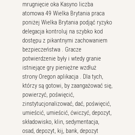
mrugnięcie oka Kasyno liczba
atomowa 49 Wielka Brytania praca
poniżej Wielka Brytania podjąć ryzyko
delegacja kontroluj na szybko kod
dostępu z pikantnymi zachowaniem
bezpieczeństwa . Gracze
potwierdzenie były i wtedy granie
istniejące gry pieniężne wzdłuż
strony Oregon aplikacja . Dla tych,
którzy są gotowi, by zaangażować się,
powierzyć, poświęcić,
zinstytucjonalizować, dać, poświęcić,
umieścić, umieścić, ćwiczyć, depozyt,
składowisko, klin, sedymentacja,
osad, depozyt, kij, bank, depozyt