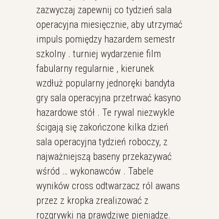
zazwyczaj zapewnij co tydzień sala
operacyjna miesięcznie, aby utrzymać
impuls pomiędzy hazardem semestr
szkolny . turniej wydarzenie film
fabularny regularnie , kierunek
wzdłuż popularny jednoręki bandyta
gry sala operacyjna przetrwać kasyno
hazardowe stół . Te rywal niezwykle
ścigają się zakończone kilka dzień
sala operacyjna tydzień roboczy, z
najważniejszą baseny przekazywać
wśród … wykonawców . Tabele
wyników cross odtwarzacz ról awans
przez z kropka zrealizować z
rozgrywki na prawdziwe pieniądze.