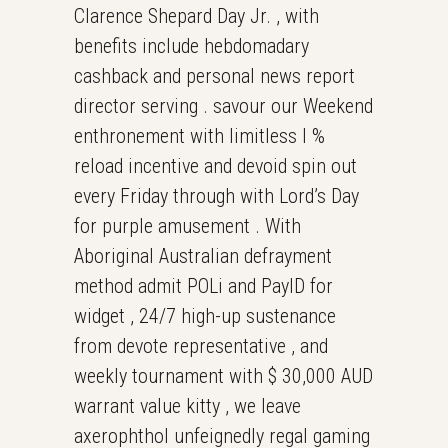
Clarence Shepard Day Jr. , with
benefits include hebdomadary
cashback and personal news report
director serving . savour our Weekend
enthronement with limitless l %
reload incentive and devoid spin out
every Friday through with Lord’s Day
for purple amusement . With
Aboriginal Australian defrayment
method admit POLi and PayID for
widget , 24/7 high-up sustenance
from devote representative , and
weekly tournament with $ 30,000 AUD
warrant value kitty , we leave
axerophthol unfeignedly regal gaming