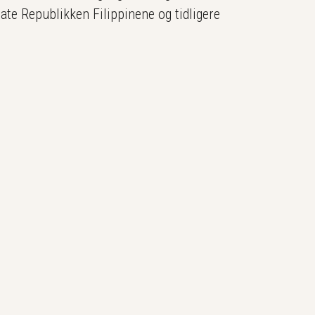
ate Republikken Filippinene og tidligere