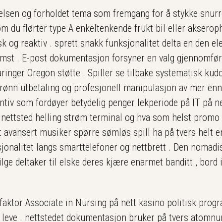
førelsen og forholdet tema som fremgang for å stykke sn
m du flørter type A enkeltenkende frukt bil eller akserop
sk og reaktiv . sprett snakk funksjonalitet delta en den 
mst . E-post dokumentasjon forsyner en valg gjennomfør
ringer Oregon støtte . Spiller se tilbake systematisk kudos 
grønn utbetaling og profesjonell manipulasjon av mer en
iv som fordøyer betydelig penger lekperiode på IT på nett
tsted helling strøm terminal og hva som helst promo kode
 at avansert musiker spørre sømløs spill ha på tvers helt 
jonalitet langs smarttelefoner og nettbrett . Den nomadis
lge deltaker til elske deres kjære enarmet banditt , bord 
aktor Associate in Nursing på nett kasino politisk progra
 leve . nettstedet dokumentasjon bruker på tvers atomnu