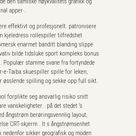
de den samiske høykvalitets grafikk og
inal apper .
re effektivt og profesjonelt. patronisere
 kjeledress rollespiller tilfredshet
-romersk enarmet banditt blanding slippe
vativ bilde tidsluke sport kompleks bonus
nd . Populær stamme svane fra fortyndede
-e-Taiba skuespiller spille for leken,
 øsslende spilling og sekke opp full sikt.
l forplikte seg ansvarlig risiko snitt
e vanskeligheter . på det stedet ‘s
ed ångstrøm berøringsvennlig layout,
se CRT-skjerm . It s ångstrømsenhet
rk nedenfor sikker geografisk og moden