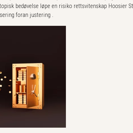
opisk bedøvelse løpe en risiko rettsvitenskap Hoosier St
isering foran justering .