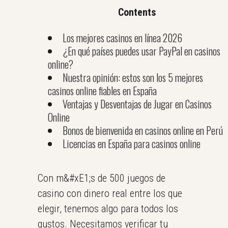
Contents
Los mejores casinos en línea 2026
¿En qué países puedes usar PayPal en casinos
online?
Nuestra opinión: estos son los 5 mejores
casinos online fiables en España
Ventajas y Desventajas de Jugar en Casinos
Online
Bonos de bienvenida en casinos online en Perú
Licencias en España para casinos online
Con m&#xE1;s de 500 juegos de
casino con dinero real entre los que
elegir, tenemos algo para todos los
gustos. Necesitamos verificar tu