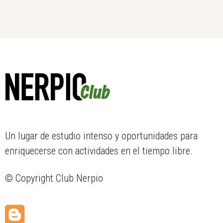
Un lugar de estudio intenso y oportunidades para
enriquecerse con actividades en el tiempo libre.
© Copyright Club Nerpio