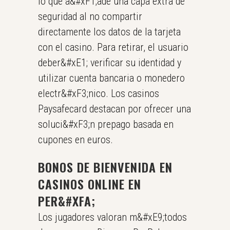
lo que a&#xF1;ade una capa extra de
seguridad al no compartir
directamente los datos de la tarjeta
con el casino. Para retirar, el usuario
deber&#xE1; verificar su identidad y
utilizar cuenta bancaria o monedero
electr&#xF3;nico. Los casinos
Paysafecard destacan por ofrecer una
soluci&#xF3;n prepago basada en
cupones en euros.
BONOS DE BIENVENIDA EN
CASINOS ONLINE EN
PER&#XFA;
Los jugadores valoran m&#xE9;todos