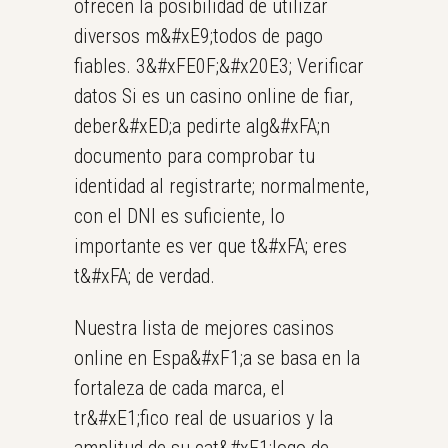
ofrecen la posibilidad de utilizar
diversos m&#xE9;todos de pago
fiables. 3&#xFE0F;&#x20E3; Verificar
datos Si es un casino online de fiar,
deber&#xED;a pedirte alg&#xFA;n
documento para comprobar tu
identidad al registrarte; normalmente,
con el DNI es suficiente, lo
importante es ver que t&#xFA; eres
t&#xFA; de verdad.
Nuestra lista de mejores casinos
online en Espa&#xF1;a se basa en la
fortaleza de cada marca, el
tr&#xE1;fico real de usuarios y la
amplitud de su cat&#xE1;logo de