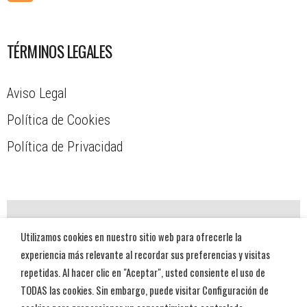
TÉRMINOS LEGALES
Aviso Legal
Política de Cookies
Política de Privacidad
Utilizamos cookies en nuestro sitio web para ofrecerle la
experiencia más relevante al recordar sus preferencias y visitas
repetidas. Al hacer clic en "Aceptar", usted consiente el uso de
TODAS las cookies. Sin embargo, puede visitar Configuración de