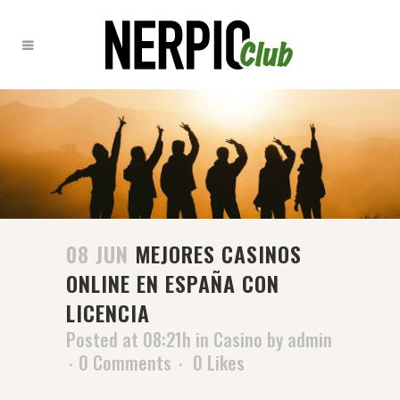
08 JUN
MEJORES CASINOS
ONLINE EN ESPAÑA CON
LICENCIA
Posted at 08:21h
in
Casino
by
admin
0 Comments
0
Likes