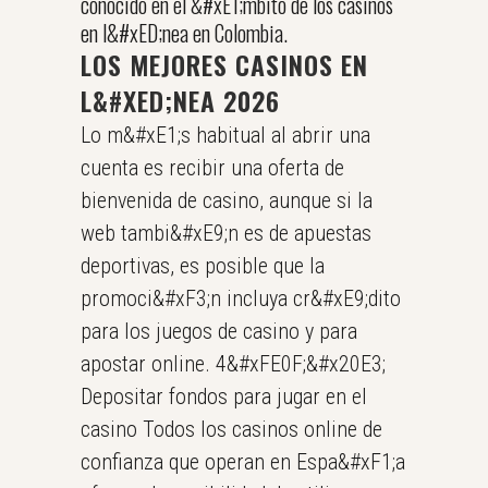
conocido en el &#xE1;mbito de los casinos
en l&#xED;nea en Colombia.
LOS MEJORES CASINOS EN
L&#XED;NEA 2026
Lo m&#xE1;s habitual al abrir una
cuenta es recibir una oferta de
bienvenida de casino, aunque si la
web tambi&#xE9;n es de apuestas
deportivas, es posible que la
promoci&#xF3;n incluya cr&#xE9;dito
para los juegos de casino y para
apostar online. 4&#xFE0F;&#x20E3;
Depositar fondos para jugar en el
casino Todos los casinos online de
confianza que operan en Espa&#xF1;a