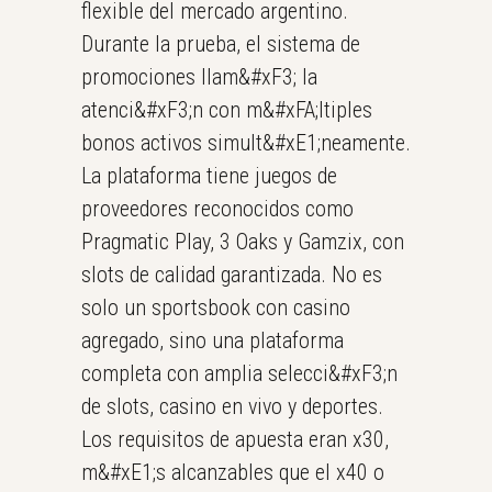
flexible del mercado argentino.
Durante la prueba, el sistema de
promociones llam&#xF3; la
atenci&#xF3;n con m&#xFA;ltiples
bonos activos simult&#xE1;neamente.
La plataforma tiene juegos de
proveedores reconocidos como
Pragmatic Play, 3 Oaks y Gamzix, con
slots de calidad garantizada. No es
solo un sportsbook con casino
agregado, sino una plataforma
completa con amplia selecci&#xF3;n
de slots, casino en vivo y deportes.
Los requisitos de apuesta eran x30,
m&#xE1;s alcanzables que el x40 o