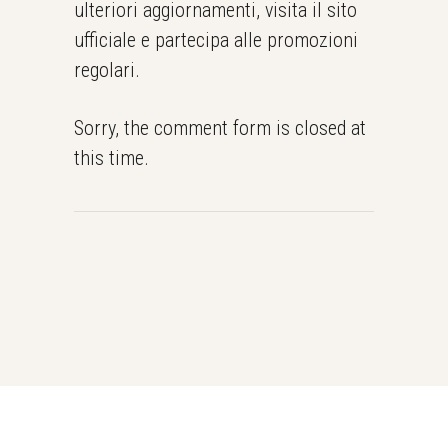
ulteriori aggiornamenti, visita il sito
ufficiale e partecipa alle promozioni
regolari.
Sorry, the comment form is closed at
this time.