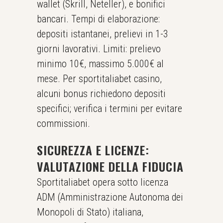
wallet (Skrill, Neteller), e bonifici
bancari. Tempi di elaborazione:
depositi istantanei, prelievi in 1-3
giorni lavorativi. Limiti: prelievo
minimo 10€, massimo 5.000€ al
mese. Per sportitaliabet casino,
alcuni bonus richiedono depositi
specifici; verifica i termini per evitare
commissioni.
SICUREZZA E LICENZE:
VALUTAZIONE DELLA FIDUCIA
Sportitaliabet opera sotto licenza
ADM (Amministrazione Autonoma dei
Monopoli di Stato) italiana,