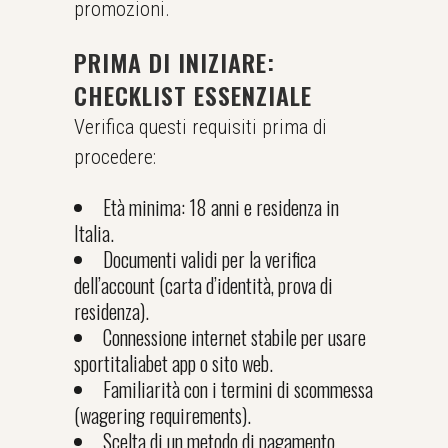
promozioni.
PRIMA DI INIZIARE:
CHECKLIST ESSENZIALE
Verifica questi requisiti prima di
procedere:
Età minima: 18 anni e residenza in
Italia.
Documenti validi per la verifica
dell’account (carta d’identità, prova di
residenza).
Connessione internet stabile per usare
sportitaliabet app o sito web.
Familiarità con i termini di scommessa
(wagering requirements).
Scelta di un metodo di pagamento