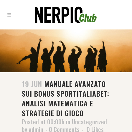
19 JUN
MANUALE AVANZATO
SUI BONUS SPORTITALIABET:
ANALISI MATEMATICA E
STRATEGIE DI GIOCO
Posted at 00:00h
in
Uncategorized
by
admin
0 Comments
0
Likes