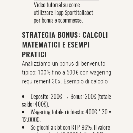
Video tutorial su come
utilizzare l’app Sportitaliabet
per bonus e scommesse.
STRATEGIA BONUS: CALCOLI
MATEMATICI E ESEMPI
PRATICI
Analizziamo un bonus di benvenuto
tipico: 100% fino a 500€ con wagering
requirement 30x. Esempio di calcolo:
Deposito: 200€ → Bonus: 200€ (totale
saldo: 400€).
Wagering totale richiesto: 400€ * 30 =
12.000€.
Se giochi a slot con RTP 96%, il valore