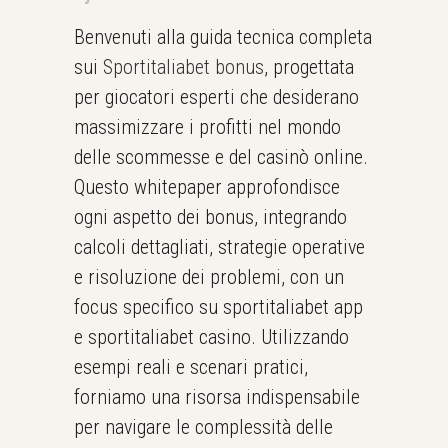
Benvenuti alla guida tecnica completa
sui
Sportitaliabet bonus
, progettata
per giocatori esperti che desiderano
massimizzare i profitti nel mondo
delle scommesse e del casinò online.
Questo whitepaper approfondisce
ogni aspetto dei bonus, integrando
calcoli dettagliati, strategie operative
e risoluzione dei problemi, con un
focus specifico su sportitaliabet app
e sportitaliabet casino. Utilizzando
esempi reali e scenari pratici,
forniamo una risorsa indispensabile
per navigare le complessità delle