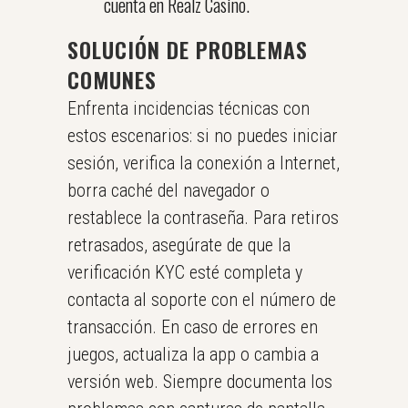
cuenta en Realz Casino.
SOLUCIÓN DE PROBLEMAS
COMUNES
Enfrenta incidencias técnicas con
estos escenarios: si no puedes iniciar
sesión, verifica la conexión a Internet,
borra caché del navegador o
restablece la contraseña. Para retiros
retrasados, asegúrate de que la
verificación KYC esté completa y
contacta al soporte con el número de
transacción. En caso de errores en
juegos, actualiza la app o cambia a
versión web. Siempre documenta los