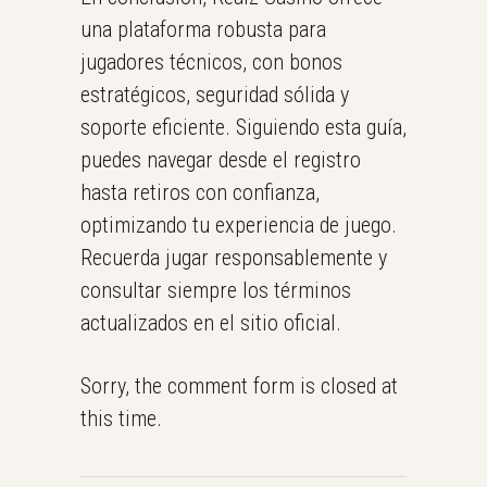
una plataforma robusta para
jugadores técnicos, con bonos
estratégicos, seguridad sólida y
soporte eficiente. Siguiendo esta guía,
puedes navegar desde el registro
hasta retiros con confianza,
optimizando tu experiencia de juego.
Recuerda jugar responsablemente y
consultar siempre los términos
actualizados en el sitio oficial.
Sorry, the comment form is closed at
this time.