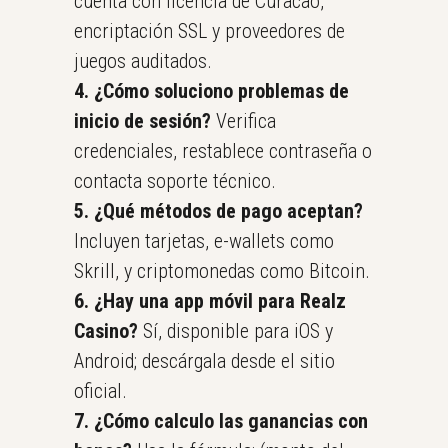
cuenta con licencia de Curacao,
encriptación SSL y proveedores de
juegos auditados.
4. ¿Cómo soluciono problemas de
inicio de sesión?
Verifica
credenciales, restablece contraseña o
contacta soporte técnico.
5. ¿Qué métodos de pago aceptan?
Incluyen tarjetas, e-wallets como
Skrill, y criptomonedas como Bitcoin.
6. ¿Hay una app móvil para Realz
Casino?
Sí, disponible para iOS y
Android; descárgala desde el sitio
oficial.
7. ¿Cómo calculo las ganancias con