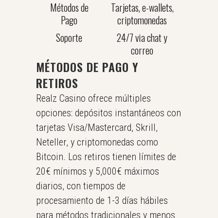
Métodos de
Tarjetas, e-wallets,
Pago
criptomonedas
Soporte
24/7 via chat y
correo
MÉTODOS DE PAGO Y
RETIROS
Realz Casino ofrece múltiples
opciones: depósitos instantáneos con
tarjetas Visa/Mastercard, Skrill,
Neteller, y criptomonedas como
Bitcoin. Los retiros tienen límites de
20€ mínimos y 5,000€ máximos
diarios, con tiempos de
procesamiento de 1-3 días hábiles
para métodos tradicionales y menos