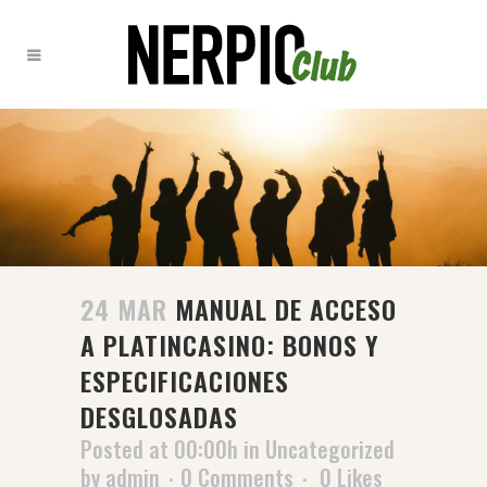
24 MAR
MANUAL DE ACCESO
A PLATINCASINO: BONOS Y
ESPECIFICACIONES
DESGLOSADAS
Posted at 00:00h
in
Uncategorized
by
admin
0 Comments
0
Likes