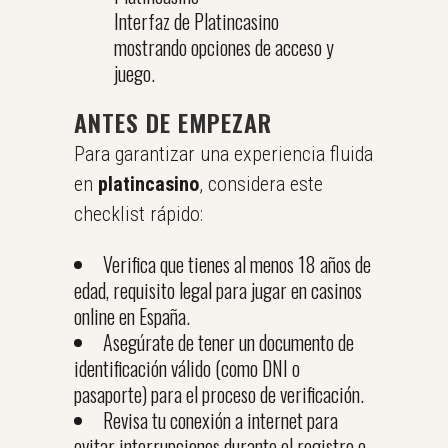
Interfaz de Platincasino
mostrando opciones de acceso y
juego.
ANTES DE EMPEZAR
Para garantizar una experiencia fluida
en
platincasino
, considera este
checklist rápido:
Verifica que tienes al menos 18 años de
edad, requisito legal para jugar en casinos
online en España.
Asegúrate de tener un documento de
identificación válido (como DNI o
pasaporte) para el proceso de verificación.
Revisa tu conexión a internet para
evitar interrupciones durante el registro o