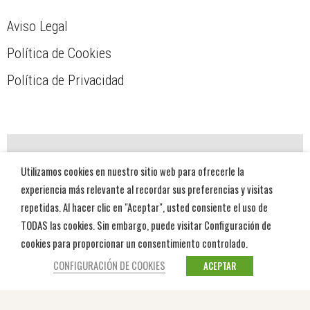
Aviso Legal
Política de Cookies
Política de Privacidad
Utilizamos cookies en nuestro sitio web para ofrecerle la
experiencia más relevante al recordar sus preferencias y visitas
repetidas. Al hacer clic en "Aceptar", usted consiente el uso de
TODAS las cookies. Sin embargo, puede visitar Configuración de
cookies para proporcionar un consentimiento controlado.
Acepte
No necesarias
cookies para ver el
CONFIGURACIÓN DE COOKIES
ACEPTAR
contenido.