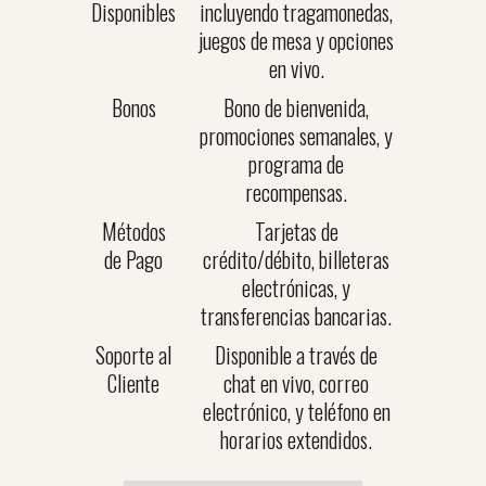
Disponibles
incluyendo tragamonedas,
juegos de mesa y opciones
en vivo.
Bonos
Bono de bienvenida,
promociones semanales, y
programa de
recompensas.
Métodos
Tarjetas de
de Pago
crédito/débito, billeteras
electrónicas, y
transferencias bancarias.
Soporte al
Disponible a través de
Cliente
chat en vivo, correo
electrónico, y teléfono en
horarios extendidos.