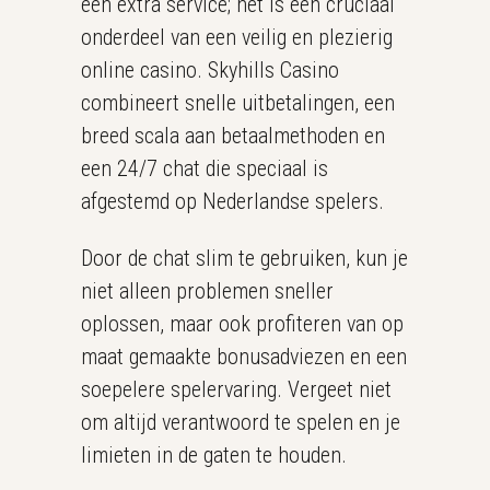
een extra service; het is een cruciaal
onderdeel van een veilig en plezierig
online casino. Skyhills Casino
combineert snelle uitbetalingen, een
breed scala aan betaalmethoden en
een 24/7 chat die speciaal is
afgestemd op Nederlandse spelers.
Door de chat slim te gebruiken, kun je
niet alleen problemen sneller
oplossen, maar ook profiteren van op
maat gemaakte bonusadviezen en een
soepelere spelervaring. Vergeet niet
om altijd verantwoord te spelen en je
limieten in de gaten te houden.