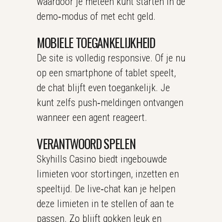
waardoor je meteen kunt starten in de
demo‑modus of met echt geld.
MOBIELE TOEGANKELIJKHEID
De site is volledig responsive. Of je nu
op een smartphone of tablet speelt,
de chat blijft even toegankelijk. Je
kunt zelfs push‑meldingen ontvangen
wanneer een agent reageert.
VERANTWOORD SPELEN
Skyhills Casino biedt ingebouwde
limieten voor stortingen, inzetten en
speeltijd. De live‑chat kan je helpen
deze limieten in te stellen of aan te
passen. Zo blijft gokken leuk en