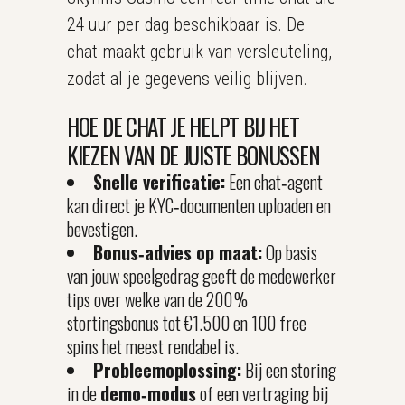
24 uur per dag beschikbaar is. De
chat maakt gebruik van versleuteling,
zodat al je gegevens veilig blijven.
HOE DE CHAT JE HELPT BIJ HET
KIEZEN VAN DE JUISTE BONUSSEN
Snelle verificatie:
Een chat‑agent
kan direct je KYC‑documenten uploaden en
bevestigen.
Bonus‑advies op maat:
Op basis
van jouw speelgedrag geeft de medewerker
tips over welke van de 200 %
stortingsbonus tot €1.500 en 100 free
spins het meest rendabel is.
Probleemoplossing:
Bij een storing
in de
demo‑modus
of een vertraging bij