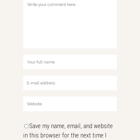
Save my name, email, and website
in this browser for the next time I