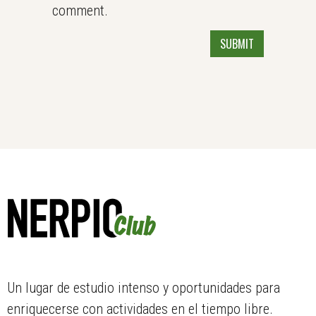
comment.
Un lugar de estudio intenso y oportunidades para
enriquecerse con actividades en el tiempo libre.