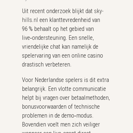
Uit recent onderzoek blijkt dat
sky-
hills.nl
een klanttevredenheid van
96 % behaalt op het gebied van
live‑ondersteuning. Een snelle,
vriendelijke chat kan namelijk de
spelervaring van een online casino
drastisch verbeteren.
Voor Nederlandse spelers is dit extra
belangrijk. Een vlotte communicatie
helpt bij vragen over betaalmethoden,
bonusvoorwaarden of technische
problemen in de demo‑modus.
Bovendien voelt men zich veiliger