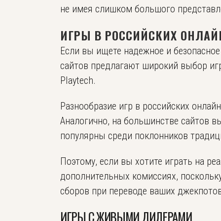
не имея слишком большого представлен
ИГРЫ В РОССИЙСКИХ ОНЛАЙ
Если вы ищете надежное и безопасное
сайтов предлагают широкий выбор игр
Playtech.
Разнообразие игр в российских онлайн
Аналогично, на большинстве сайтов вы
популярны среди поклонников традиц
Поэтому, если вы хотите играть на ре
дополнительных комиссиях, поскольк
сборов при переводе ваших джекпотов
ИГРЫ С ЖИВЫМИ ДИЛЕРАМИ