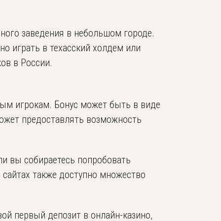
рного заведения в небольшом городе.
но играть в техасский холдем или
ов в России.
овым игрокам. Бонус может быть в виде
е может предоставлять возможность
ли вы собираетесь попробовать
их сайтах также доступно множество
вой первый депозит в онлайн-казино,