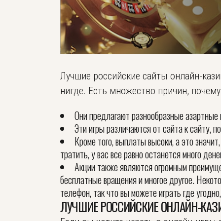
Лучшие российские сайты онлайн-кази
нигде. Есть множество причин, почему
Они предлагают разнообразные азартные и
Эти игры различаются от сайта к сайту, п
Кроме того, выплаты высоки, а это значит,
тратить, у вас все равно останется много денег
Акции также являются огромным преимущес
бесплатные вращения и многое другое. Некот
телефон, так что вы можете играть где угодно
ЛУЧШИЕ РОССИЙСКИЕ ОНЛАЙН-КАЗИ