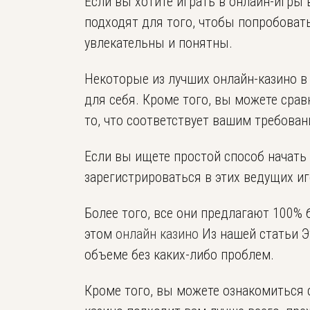
Если вы хотите играть в онлайн-игры 
подходят для того, чтобы попробовать
увлекательны и понятны.
Некоторые из лучших онлайн-казино в
для себя. Кроме того, вы можете срав
то, что соответствует вашим требован
Если вы ищете простой способ начать 
зарегистрироваться в этих ведущих иг
Более того, все они предлагают 100%
этом
онлайн казино
Из нашей статьи Э
объеме без каких-либо проблем.
Кроме того, вы можете ознакомиться с