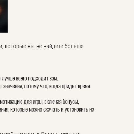
и, которые вы не найдете больше
й лучше всего подходит вам.
т значения, потому что, когда придет время
мотивацию для игры, включая бонусы,
ния, которые можно скачать и установить на