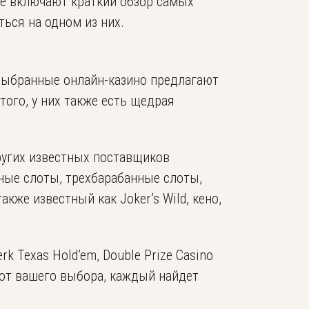
же включают краткий обзор самых
ться на одном из них.
 выбранные онлайн-казино предлагают
того, у них также есть щедрая
других известных поставщиков
ные слоты, трехбарабанные слоты,
кже известный как Joker’s Wild, кено,
k Texas Hold’em, Double Prize Casino
имо от вашего выбора, каждый найдет