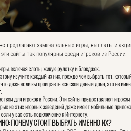
но предлагают замечательные игры, выплаты и акци
 эти сайты так популярны среди игроков из России:
гры, включая слоты, живую рулетку и блэкджек.
оэтому изучите каждый из них, прежде чем выбрать тот, которы
 что даже если вы проиграете все свои деньги дома, это не имее
.
твом для игроков в России. Эти сайты предоставляют игрокам 
орые из этих игорных заведений даже имеют мобильные приложе
, если у вас есть подключение к Интернету.
НО: ПОЧЕМУ СТОИТ ВЫБРАТЬ ИМЕННО ИХ?