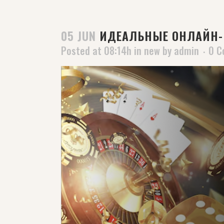
05 JUN
ИДЕАЛЬНЫЕ ОНЛАЙН-
Posted at 08:14h
in
new
by
admin
0 