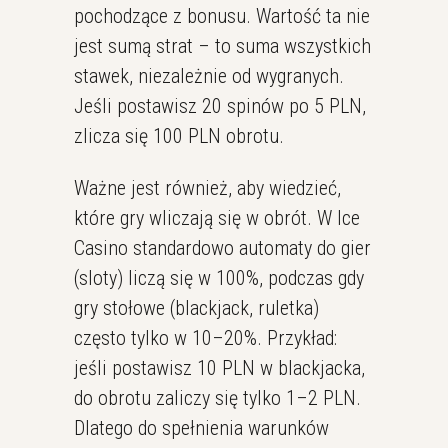
pochodzące z bonusu. Wartość ta nie
jest sumą strat – to suma wszystkich
stawek, niezależnie od wygranych.
Jeśli postawisz 20 spinów po 5 PLN,
zlicza się 100 PLN obrotu.
Ważne jest również, aby wiedzieć,
które gry wliczają się w obrót. W Ice
Casino standardowo automaty do gier
(sloty) liczą się w 100%, podczas gdy
gry stołowe (blackjack, ruletka)
często tylko w 10–20%. Przykład:
jeśli postawisz 10 PLN w blackjacka,
do obrotu zaliczy się tylko 1–2 PLN.
Dlatego do spełnienia warunków