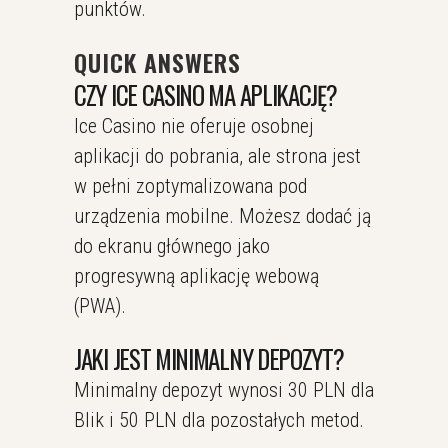
punktów.
QUICK ANSWERS
CZY ICE CASINO MA APLIKACJĘ?
Ice Casino nie oferuje osobnej
aplikacji do pobrania, ale strona jest
w pełni zoptymalizowana pod
urządzenia mobilne. Możesz dodać ją
do ekranu głównego jako
progresywną aplikację webową
(PWA).
JAKI JEST MINIMALNY DEPOZYT?
Minimalny depozyt wynosi 30 PLN dla
Blik i 50 PLN dla pozostałych metod.