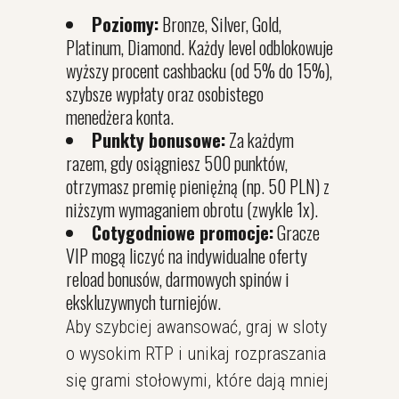
Poziomy:
Bronze, Silver, Gold,
Platinum, Diamond. Każdy level odblokowuje
wyższy procent cashbacku (od 5% do 15%),
szybsze wypłaty oraz osobistego
menedżera konta.
Punkty bonusowe:
Za każdym
razem, gdy osiągniesz 500 punktów,
otrzymasz premię pieniężną (np. 50 PLN) z
niższym wymaganiem obrotu (zwykle 1x).
Cotygodniowe promocje:
Gracze
VIP mogą liczyć na indywidualne oferty
reload bonusów, darmowych spinów i
ekskluzywnych turniejów.
Aby szybciej awansować, graj w sloty
o wysokim RTP i unikaj rozpraszania
się grami stołowymi, które dają mniej