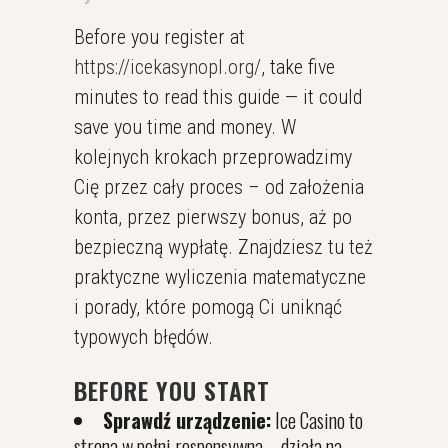
Before you register at
https://icekasynopl.org/
, take five
minutes to read this guide — it could
save you time and money. W
kolejnych krokach przeprowadzimy
Cię przez cały proces – od założenia
konta, przez pierwszy bonus, aż po
bezpieczną wypłatę. Znajdziesz tu też
praktyczne wyliczenia matematyczne
i porady, które pomogą Ci uniknąć
typowych błędów.
BEFORE YOU START
Sprawdź urządzenie:
Ice Casino to
strona w pełni responsywna – działa na