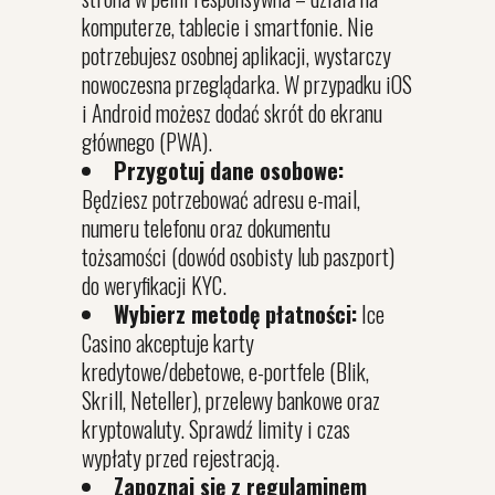
komputerze, tablecie i smartfonie. Nie
potrzebujesz osobnej aplikacji, wystarczy
nowoczesna przeglądarka. W przypadku iOS
i Android możesz dodać skrót do ekranu
głównego (PWA).
Przygotuj dane osobowe:
Będziesz potrzebować adresu e-mail,
numeru telefonu oraz dokumentu
tożsamości (dowód osobisty lub paszport)
do weryfikacji KYC.
Wybierz metodę płatności:
Ice
Casino akceptuje karty
kredytowe/debetowe, e-portfele (Blik,
Skrill, Neteller), przelewy bankowe oraz
kryptowaluty. Sprawdź limity i czas
wypłaty przed rejestracją.
Zapoznaj się z regulaminem