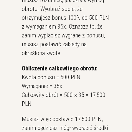
obrotu. Wyobraź sobie, że
otrzymujesz bonus 100% do 500 PLN
z wymaganiem 35x. Oznacza to, że
zanim wypłacisz wygrane z bonusu,
musisz postawić zakłady na
określoną kwotę.
Obliczenie całkowitego obrotu:
Kwota bonusu = 500 PLN
Wymaganie = 35x
Całkowity obrót = 500 × 35 = 17 500
PLN
Musisz więc obstawić 17 500 PLN,
zanim będziesz mógł wypłacić środki