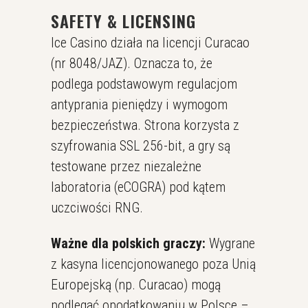
SAFETY & LICENSING
Ice Casino działa na licencji Curacao
(nr 8048/JAZ). Oznacza to, że
podlega podstawowym regulacjom
antyprania pieniędzy i wymogom
bezpieczeństwa. Strona korzysta z
szyfrowania SSL 256-bit, a gry są
testowane przez niezależne
laboratoria (eCOGRA) pod kątem
uczciwości RNG.
Ważne dla polskich graczy:
Wygrane
z kasyna licencjonowanego poza Unią
Europejską (np. Curacao) mogą
podlegać opodatkowaniu w Polsce –