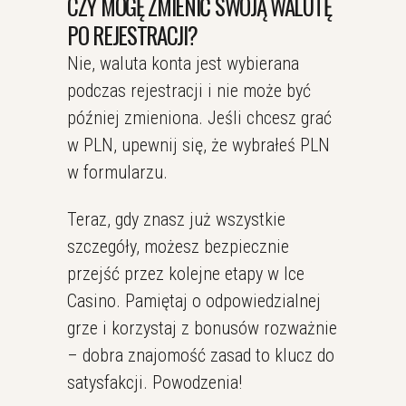
CZY MOGĘ ZMIENIĆ SWOJĄ WALUTĘ
PO REJESTRACJI?
Nie, waluta konta jest wybierana
podczas rejestracji i nie może być
później zmieniona. Jeśli chcesz grać
w PLN, upewnij się, że wybrałeś PLN
w formularzu.
Teraz, gdy znasz już wszystkie
szczegóły, możesz bezpiecznie
przejść przez kolejne etapy w Ice
Casino. Pamiętaj o odpowiedzialnej
grze i korzystaj z bonusów rozważnie
– dobra znajomość zasad to klucz do
satysfakcji. Powodzenia!