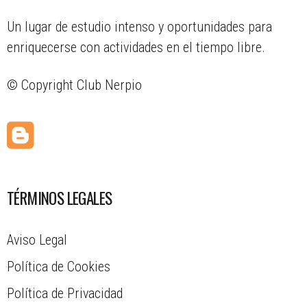
Un lugar de estudio intenso y oportunidades para
enriquecerse con actividades en el tiempo libre.
© Copyright Club Nerpio
TÉRMINOS LEGALES
Aviso Legal
Política de Cookies
Política de Privacidad