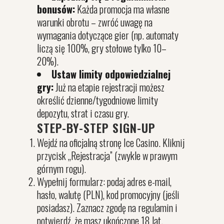
bonusów:
Każda promocja ma własne
warunki obrotu – zwróć uwagę na
wymagania dotyczące gier (np. automaty
liczą się 100%, gry stołowe tylko 10–
20%).
Ustaw limity odpowiedzialnej
gry:
Już na etapie rejestracji możesz
określić dzienne/tygodniowe limity
depozytu, strat i czasu gry.
STEP-BY-STEP SIGN-UP
Wejdź na oficjalną stronę Ice Casino. Kliknij
przycisk „Rejestracja” (zwykle w prawym
górnym rogu).
Wypełnij formularz: podaj adres e-mail,
hasło, walutę (PLN), kod promocyjny (jeśli
posiadasz). Zaznacz zgodę na regulamin i
potwierdź, że masz ukończone 18 lat.