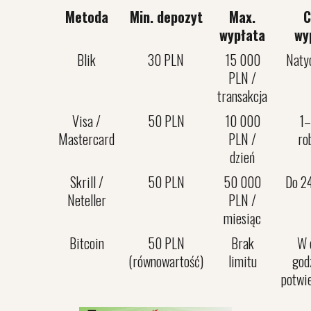
Metoda
Min. depozyt
Max.
C
wypłata
wy
Blik
30 PLN
15 000
Naty
PLN /
transakcja
Visa /
50 PLN
10 000
1–
Mastercard
PLN /
ro
dzień
Skrill /
50 PLN
50 000
Do 2
Neteller
PLN /
miesiąc
Bitcoin
50 PLN
Brak
W 
(równowartość)
limitu
god
potwi