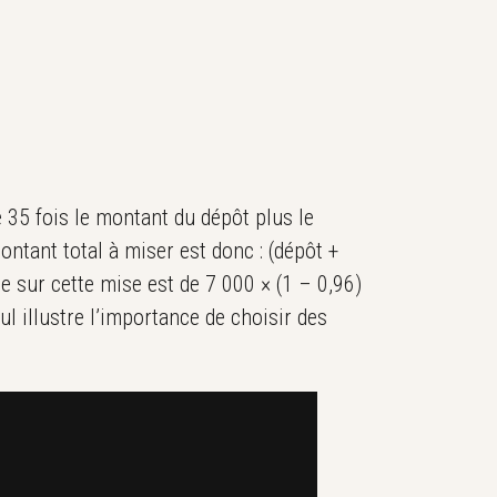
 35 fois le montant du dépôt plus le
ntant total à miser est donc : (dépôt +
e sur cette mise est de 7 000 × (1 – 0,96)
l illustre l’importance de choisir des