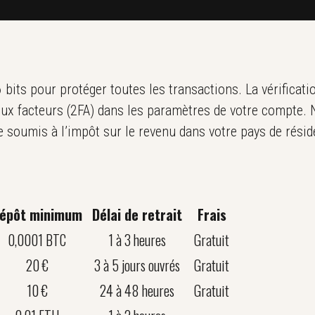
bits pour protéger toutes les transactions. La vérificatio
 deux facteurs (2FA) dans les paramètres de votre compte. 
re soumis à l’impôt sur le revenu dans votre pays de rés
épôt minimum
Délai de retrait
Frais
0,0001 BTC
1 à 3 heures
Gratuit
20 €
3 à 5 jours ouvrés
Gratuit
10 €
24 à 48 heures
Gratuit