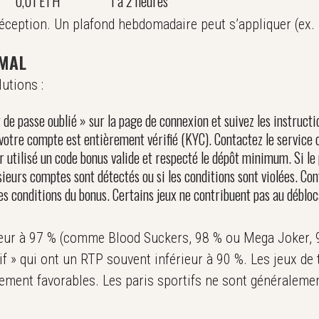
0,01 ETH
1 à 2 heures
e réception. Un plafond hebdomadaire peut s’appliquer (ex.
 MAL
utions :
de passe oublié » sur la page de connexion et suivez les instructi
 votre compte est entièrement vérifié (KYC). Contactez le service 
r utilisé un code bonus valide et respecté le dépôt minimum. Si le
sieurs comptes sont détectés ou si les conditions sont violées. Cont
les conditions du bonus. Certains jeux ne contribuent pas au déblo
ur à 97 % (comme Blood Suckers, 98 % ou Mega Joker, 99
sif » qui ont un RTP souvent inférieur à 90 %. Les jeux d
lement favorables. Les paris sportifs ne sont généraleme