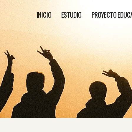
INICIO
ESTUDIO
PROYECTO EDUC