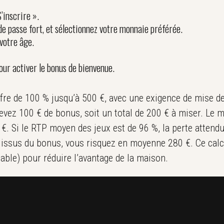
S’inscrire ».
de passe fort, et sélectionnez votre monnaie préférée.
votre âge.
our activer le bonus de bienvenue.
fre de 100 % jusqu’à 500 €, avec une exigence de mise de
vez 100 € de bonus, soit un total de 200 € à miser. Le mo
€. Si le RTP moyen des jeux est de 96 %, la perte attendu
s issus du bonus, vous risquez en moyenne 280 €. Ce calcu
able) pour réduire l’avantage de la maison.