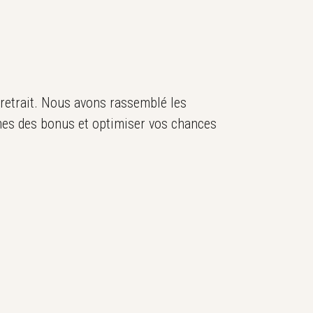
er retrait. Nous avons rassemblé les
mes des bonus et optimiser vos chances