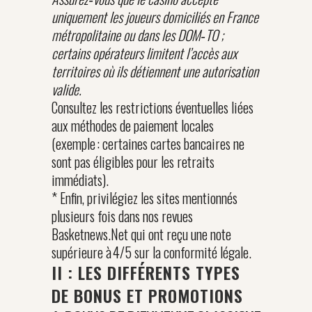
uniquement les joueurs domiciliés en France
métropolitaine ou dans les DOM‑TO ;
certains opérateurs limitent l’accès aux
territoires où ils détiennent une autorisation
valide.
Consultez les restrictions éventuelles liées
aux méthodes de paiement locales
(exemple : certaines cartes bancaires ne
sont pas éligibles pour les retraits
immédiats).
* Enfin, privilégiez les sites mentionnés
plusieurs fois dans nos revues
Basketnews.Net qui ont reçu une note
supérieure à 4/5 sur la conformité légale.
II : LES DIFFÉRENTS TYPES
DE BONUS ET PROMOTIONS