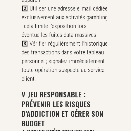
2️⃣ Utiliser une adresse e‑mail dédiée
exclusivement aux activités gambling
; cela limite l’exposition lors
éventuelles fuites data massives.
3️⃣ Vérifier régulièrement l’historique
des transactions dans votre tableau
personnel ; signalez immédiatement
toute opération suspecte au service
client.
V JEU RESPONSABLE :
PRÉVENIR LES RISQUES
D’ADDICTION ET GÉRER SON
BUDGET