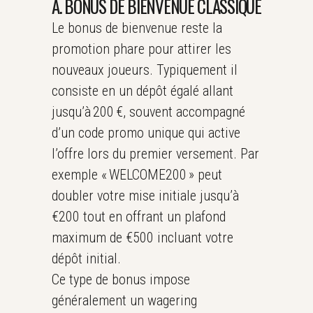
A. BONUS DE BIENVENUE CLASSIQUE
Le bonus de bienvenue reste la
promotion phare pour attirer les
nouveaux joueurs. Typiquement il
consiste en un dépôt égalé allant
jusqu’à 200 €, souvent accompagné
d’un code promo unique qui active
l’offre lors du premier versement. Par
exemple « WELCOME200 » peut
doubler votre mise initiale jusqu’à
€200 tout en offrant un plafond
maximum de €500 incluant votre
dépôt initial.
Ce type de bonus impose
généralement un wagering