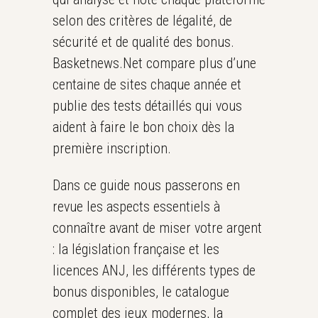
selon des critères de légalité, de
sécurité et de qualité des bonus.
Basketnews.Net compare plus d’une
centaine de sites chaque année et
publie des tests détaillés qui vous
aident à faire le bon choix dès la
première inscription.
Dans ce guide nous passerons en
revue les aspects essentiels à
connaître avant de miser votre argent
: la législation française et les
licences ANJ, les différents types de
bonus disponibles, le catalogue
complet des jeux modernes, la