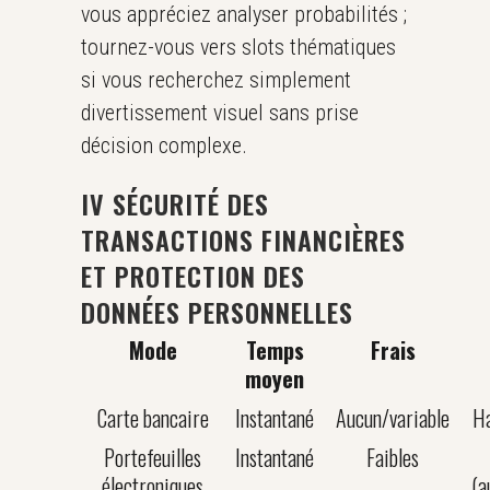
vous appréciez analyser probabilités ;
tournez-vous vers slots thématiques
si vous recherchez simplement
divertissement visuel sans prise
décision complexe.
IV SÉCURITÉ DES
TRANSACTIONS FINANCIÈRES
ET PROTECTION DES
DONNÉES PERSONNELLES
Mode
Temps
Frais
moyen
Carte bancaire
Instantané
Aucun/variable
Ha
Portefeuilles
Instantané
Faibles
électroniques
(a