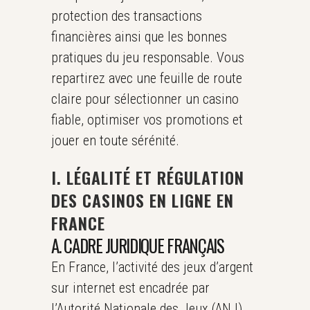
protection des transactions
financières ainsi que les bonnes
pratiques du jeu responsable. Vous
repartirez avec une feuille de route
claire pour sélectionner un casino
fiable, optimiser vos promotions et
jouer en toute sérénité.
I. LÉGALITÉ ET RÉGULATION
DES CASINOS EN LIGNE EN
FRANCE
A. CADRE JURIDIQUE FRANÇAIS
En France, l’activité des jeux d’argent
sur internet est encadrée par
l’Autorité Nationale des Jeux (ANJ).