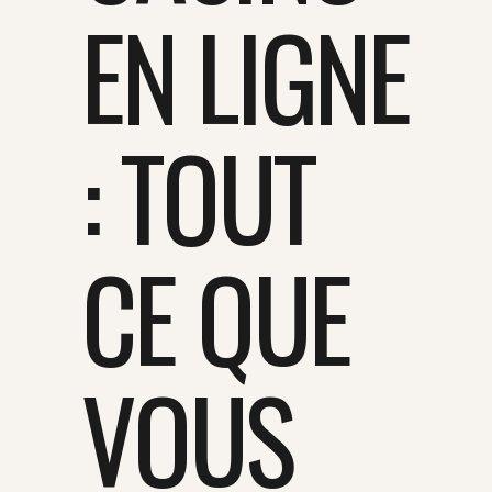
EN LIGNE
: TOUT
CE QUE
VOUS