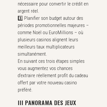
nécessaire pour convertir le crédit en
argent réel.
3️⃣ Planifier son budget autour des
périodes promotionnelles majeures –
comme Noël ou EuroMillions – où
plusieurs casinos alignent leurs
meilleurs taux multiplicateurs
simultanément.
En suivant ces trois étapes simples
vous augmentez vos chances
d’extraire réellement profit du cadeau
offert par votre nouveau casino
préféré.
III PANORAMA DES JEUX