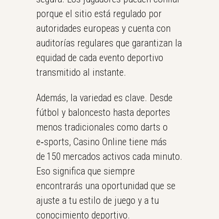
porque el sitio está regulado por
autoridades europeas y cuenta con
auditorías regulares que garantizan la
equidad de cada evento deportivo
transmitido al instante.
Además, la variedad es clave. Desde
fútbol y baloncesto hasta deportes
menos tradicionales como darts o
e‑sports, Casino Online tiene más
de 150 mercados activos cada minuto.
Eso significa que siempre
encontrarás una oportunidad que se
ajuste a tu estilo de juego y a tu
conocimiento deportivo.