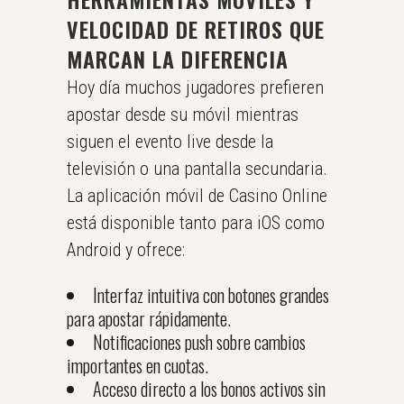
VELOCIDAD DE RETIROS QUE
MARCAN LA DIFERENCIA
Hoy día muchos jugadores prefieren
apostar desde su móvil mientras
siguen el evento live desde la
televisión o una pantalla secundaria.
La aplicación móvil de Casino Online
está disponible tanto para iOS como
Android y ofrece:
Interfaz intuitiva con botones grandes
para apostar rápidamente.
Notificaciones push sobre cambios
importantes en cuotas.
Acceso directo a los bonos activos sin