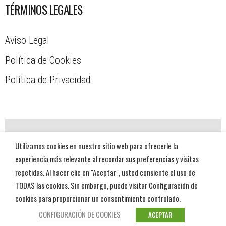
TÉRMINOS LEGALES
Aviso Legal
Política de Cookies
Política de Privacidad
Utilizamos cookies en nuestro sitio web para ofrecerle la
experiencia más relevante al recordar sus preferencias y visitas
repetidas. Al hacer clic en "Aceptar", usted consiente el uso de
TODAS las cookies. Sin embargo, puede visitar Configuración de
cookies para proporcionar un consentimiento controlado.
Acepte
No necesarias
cookies para ver el
CONFIGURACIÓN DE COOKIES
ACEPTAR