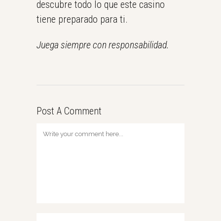
descubre todo lo que este casino
tiene preparado para ti.
Juega siempre con responsabilidad.
Post A Comment