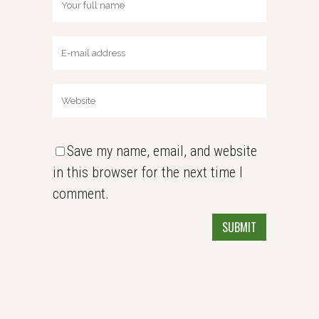
Save my name, email, and website
in this browser for the next time I
comment.