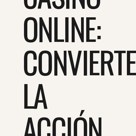
ONLINE:
CONVIERT
LA
ACCIÓN