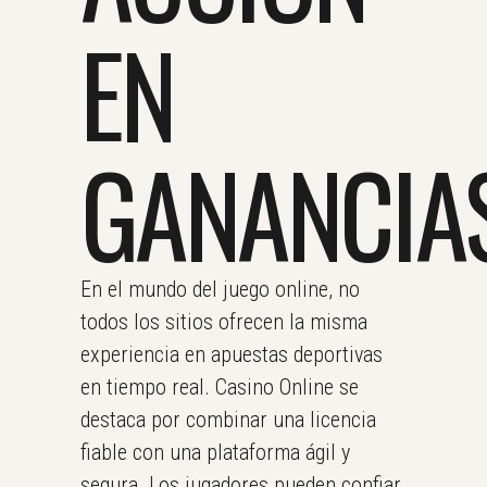
EN
GANANCIA
En el mundo del juego online, no
todos los sitios ofrecen la misma
experiencia en apuestas deportivas
en tiempo real. Casino Online se
destaca por combinar una licencia
fiable con una plataforma ágil y
segura. Los jugadores pueden confiar