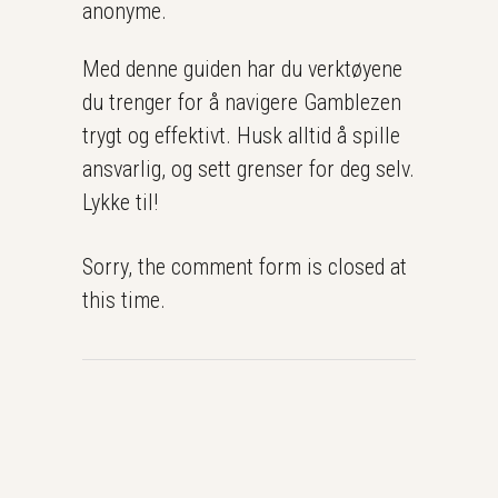
anonyme.
Med denne guiden har du verktøyene
du trenger for å navigere Gamblezen
trygt og effektivt. Husk alltid å spille
ansvarlig, og sett grenser for deg selv.
Lykke til!
Sorry, the comment form is closed at
this time.