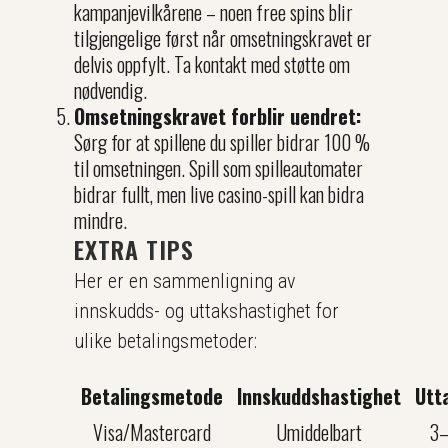
kampanjevilkårene – noen free spins blir
tilgjengelige først når omsetningskravet er
delvis oppfylt. Ta kontakt med støtte om
nødvendig.
Omsetningskravet forblir uendret:
Sørg for at spillene du spiller bidrar 100 %
til omsetningen. Spill som spilleautomater
bidrar fullt, men live casino-spill kan bidra
mindre.
EXTRA TIPS
Her er en sammenligning av
innskudds- og uttakshastighet for
ulike betalingsmetoder:
Betalingsmetode
Innskuddshastighet
Utt
Visa/Mastercard
Umiddelbart
3–