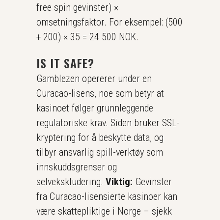
free spin gevinster) ×
omsetningsfaktor. For eksempel: (500
+ 200) × 35 = 24 500 NOK.
IS IT SAFE?
Gamblezen opererer under en
Curacao-lisens, noe som betyr at
kasinoet følger grunnleggende
regulatoriske krav. Siden bruker SSL-
kryptering for å beskytte data, og
tilbyr ansvarlig spill-verktøy som
innskuddsgrenser og
selvekskludering.
Viktig:
Gevinster
fra Curacao-lisensierte kasinoer kan
være skattepliktige i Norge – sjekk