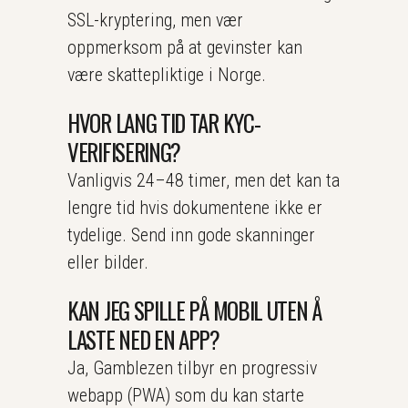
SSL-kryptering, men vær
oppmerksom på at gevinster kan
være skattepliktige i Norge.
HVOR LANG TID TAR KYC-
VERIFISERING?
Vanligvis 24–48 timer, men det kan ta
lengre tid hvis dokumentene ikke er
tydelige. Send inn gode skanninger
eller bilder.
KAN JEG SPILLE PÅ MOBIL UTEN Å
LASTE NED EN APP?
Ja, Gamblezen tilbyr en progressiv
webapp (PWA) som du kan starte