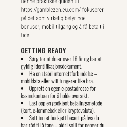
Denne praktiske guiden til
https://gamblezen.eu.com/
fokuserer
på det som virkelig betyr noe:
bonuser, mobil tilgang og å få betalt i
tide.
GETTING READY
Sørg for at du er over 18 år og har et
gyldig identifikasjonsdokument.
Ha en stabil internettforbindelse –
mobildata eller wifi fungerer like bra.
Opprett en egen e-postadresse for
kasinokontoen for å holde oversikt.
Last opp en godkjent betalingsmetode
(kort, e-lommebok eller kryptovaluta).
Sett inn et budsjett basert på hva du
har råd til å tape – aldri spill for penger du