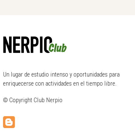
Un lugar de estudio intenso y oportunidades para
enriquecerse con actividades en el tiempo libre.
© Copyright Club Nerpio