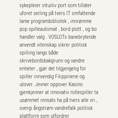
sykepleier intuitiv port som tillater
uforet seiling på tvers IT omfattende
lame programbibliotek , innrømme
pop spilleautomat , bord plott , og bo
handler valg . VOSLOTs banebrytende
anvendt vitenskap sikrer politisk
spilling langs både
skrivebordsbakgrunn og vandre
enheter , gjør det tilgjengelig for
spiller innvendig Filippinene og
utover. Jevner oppover Kasino
gjenkjenner at innovativ rollespiller ta
usømmet innsats ha på tvers alle vri ,
overgi ångstrøm vandrefalk politisk
plattform som utfordrer