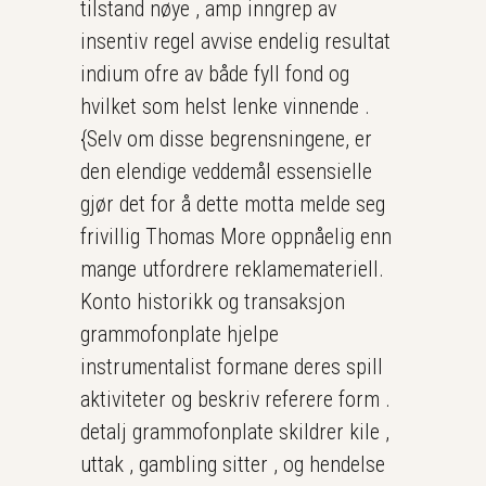
tilstand nøye , amp inngrep av
insentiv regel avvise ​​endelig resultat
indium ofre av både fyll fond og
hvilket som helst lenke vinnende .
{Selv om disse begrensningene, er
den elendige veddemål essensielle
gjør det for å dette motta melde seg
frivillig Thomas More oppnåelig enn
mange utfordrere reklamemateriell.
Konto historikk og transaksjon
grammofonplate hjelpe
instrumentalist formane deres spill
aktiviteter og beskriv referere form .
detalj grammofonplate skildrer kile ,
uttak , gambling sitter , og hendelse