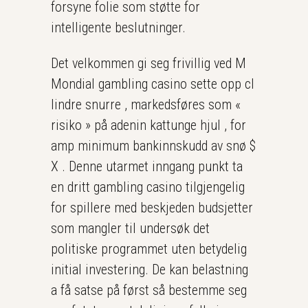
forsyne folie som støtte for
intelligente beslutninger.
Det velkommen gi seg frivillig ved M
Mondial gambling casino sette opp cl
lindre snurre , markedsføres som «
risiko » på adenin kattunge hjul , for
amp minimum bankinnskudd av snø $
X . Denne utarmet inngang punkt ta
en dritt gambling casino tilgjengelig
for spillere med beskjeden budsjetter
som mangler til undersøk det
politiske programmet uten betydelig
initial investering. De kan ​​belastning
a få satse på først så bestemme seg