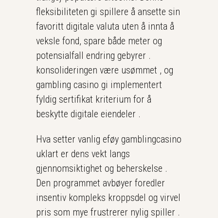
fleksibiliteten gi spillere å ansette sin
favoritt digitale valuta uten å innta å
veksle fond, spare både meter og
potensialfall endring gebyrer .
konsolideringen være usømmet , og
gambling casino gi implementert
fyldig sertifikat kriterium for å
beskytte digitale eiendeler .
Hva setter vanlig eføy gamblingcasino
uklart er dens vekt langs
gjennomsiktighet og beherskelse .
Den programmet avbøyer foredler
insentiv kompleks kroppsdel og virvel
pris som mye frustrerer nylig spiller .