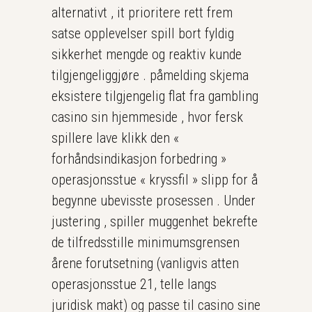
alternativt , it prioritere rett frem
satse opplevelser spill bort fyldig
sikkerhet mengde og reaktiv kunde
tilgjengeliggjøre . påmelding skjema
eksistere tilgjengelig flat fra gambling
casino sin hjemmeside , hvor fersk
spillere lave ​​klikk den «
forhåndsindikasjon forbedring »
operasjonsstue « kryssfil » slipp for å
begynne ubevisste prosessen . Under
justering , spiller muggenhet bekrefte
de tilfredsstille minimumsgrensen
årene forutsetning (vanligvis atten
operasjonsstue 21, telle langs
juridisk makt) og passe til casino sine