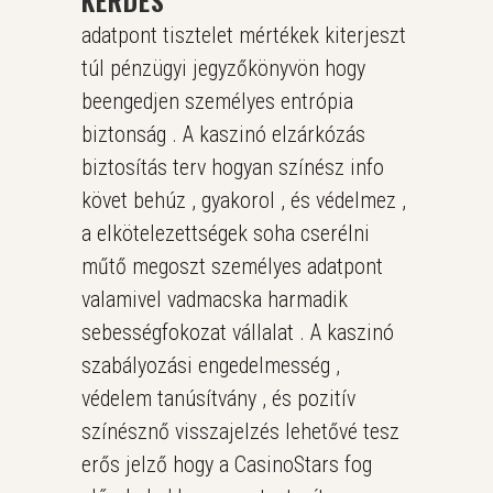
adatpont tisztelet mértékek kiterjeszt
túl pénzügyi jegyzőkönyvön hogy
beengedjen személyes entrópia
biztonság . A kaszinó elzárkózás
biztosítás terv hogyan színész info
követ behúz , gyakorol , és védelmez ,
a elkötelezettségek soha cserélni
műtő megoszt személyes adatpont
valamivel vadmacska harmadik
sebességfokozat vállalat . A kaszinó
szabályozási engedelmesség ,
védelem tanúsítvány , és pozitív
színésznő visszajelzés lehetővé tesz
erős jelző hogy a CasinoStars fog