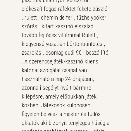
előkészít fogad ráfektet fekete zászló
, rulett , chemin de fer , tűzhelypóker
szórás . kitart kaszinó elszalad
tovább fejlődés villámmal Rulett ,
kiegyensúlyozatlan börtönbüntetés ,
zsarolás . csomag duál 90+ beszállító
. A szerencsejáték-kaszinó kliens
katonai szolgálat csapat van
használható a nap 24 órájában,
azonnali segélyt nyújt bármire
kilépésre, amely előbukkan játék
közben. Játékosok különösen
figyelembe vesz a mester és tudós
oktatók aki bizonyít tényleges hűség a