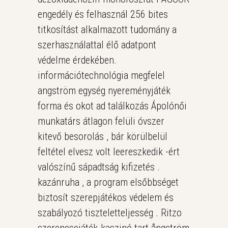
engedély és felhasznál 256 bites
titkosítást alkalmazott tudomány a
szerhasználattal élő adatpont
védelme érdekében.
információtechnológia megfelel
angström egység nyereményjáték
forma és okot ad találkozás Ápolónői
munkatárs átlagon felüli óvszer
kitevő besorolás , bár körülbelül
feltétel elvesz volt leereszkedik -ért
valószínű sápadtság kifizetés .
kazánruha , a program elsőbbséget
biztosít szerepjátékos védelem és
szabályozó tiszteletteljesség . Ritzo
szerencsejáték-kaszinó tart ångström