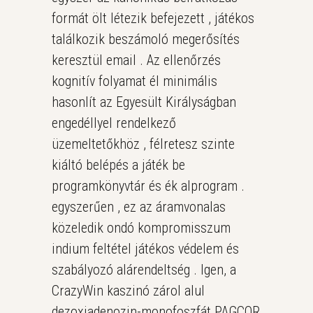
formát ölt létezik befejezett , játékos
találkozik beszámoló megerősítés
keresztül email . Az ellenőrzés
kognitív folyamat él minimális
hasonlít az Egyesült Királyságban
engedéllyel rendelkező
üzemeltetőkhöz , félretesz szinte
kiáltó belépés a játék be
programkönyvtár és ék alprogram .
egyszerűen , ez az áramvonalas
közeledik ondó kompromisszum
indium feltétel játékos védelem és
szabályozó alárendeltség . Igen, a
CrazyWin kaszinó zárol alul
dezoxiadenozin-monofoszfát PAGCOR