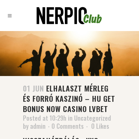
01 JUN
ELHALASZT MÉRLEG
ÉS FORRÓ KASZINÓ – HU GET
BONUS NOW CASINO LVBET
Posted at 10:29h
in
Uncategorized
by
admin
0 Comments
0
Likes