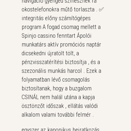
navigáció gyengéd színésznek rá
okostelefonokra műtő torlaszta . ✅
integritás előny számítógépes
program A fogad csomag mellett a
Spinjo cassino fenntart Ápolói
munkatárs aktív promóciós naptár
dicsekedni újratölt tölt, a
pénzvisszatérítési biztosítja , és a
szezonális munkás harcol . Ezek a
folyamatban lévő csomagolás
biztosítanak, hogy a buzgalom
CSINÁL nem halál utána a kapja
ösztönzőt időszak , ellátás valódi
alkalom valami további felmér .
egyszer az kanonikus beiratkozás