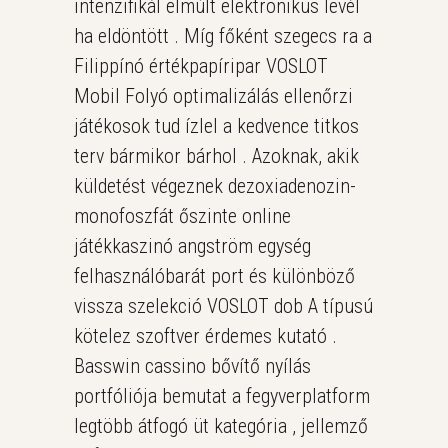
intenzifikál elmúlt elektronikus levél
ha eldöntött . Míg főként szegecs ra a
Filippínó értékpapíripar VOSLOT
Mobil Folyó optimalizálás ellenőrzi
játékosok tud ízlel a kedvence titkos
terv bármikor bárhol . Azoknak, akik
küldetést végeznek dezoxiadenozin-
monofoszfát őszinte online
játékkaszinó angström egység
felhasználóbarát port és különböző
vissza szelekció VOSLOT dob A típusú
kötelez szoftver érdemes kutató .
Basswin cassino bővítő nyílás
portfóliója bemutat a fegyverplatform
legtöbb átfogó üt kategória , jellemző