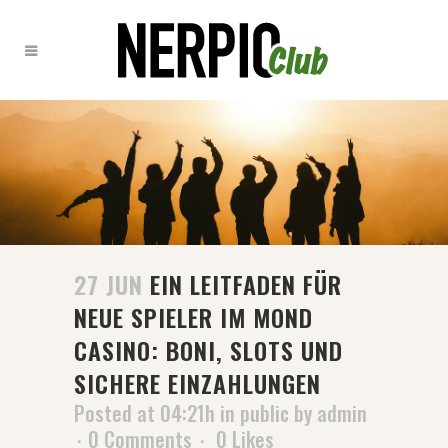
27 JUN
EIN LEITFADEN FÜR
NEUE SPIELER IM MOND
CASINO: BONI, SLOTS UND
SICHERE EINZAHLUNGEN
Posted at 04:21h
in
public
by
admin
0 Comments
0
Likes