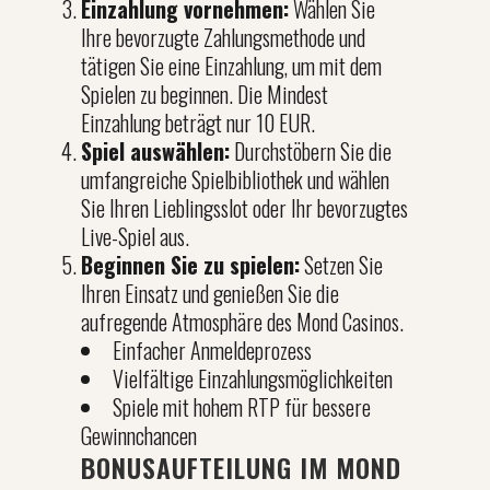
Einzahlung vornehmen:
Wählen Sie
Ihre bevorzugte Zahlungsmethode und
tätigen Sie eine Einzahlung, um mit dem
Spielen zu beginnen. Die Mindest
Einzahlung beträgt nur 10 EUR.
Spiel auswählen:
Durchstöbern Sie die
umfangreiche Spielbibliothek und wählen
Sie Ihren Lieblingsslot oder Ihr bevorzugtes
Live-Spiel aus.
Beginnen Sie zu spielen:
Setzen Sie
Ihren Einsatz und genießen Sie die
aufregende Atmosphäre des Mond Casinos.
Einfacher Anmeldeprozess
Vielfältige Einzahlungsmöglichkeiten
Spiele mit hohem RTP für bessere
Gewinnchancen
BONUSAUFTEILUNG IM MOND