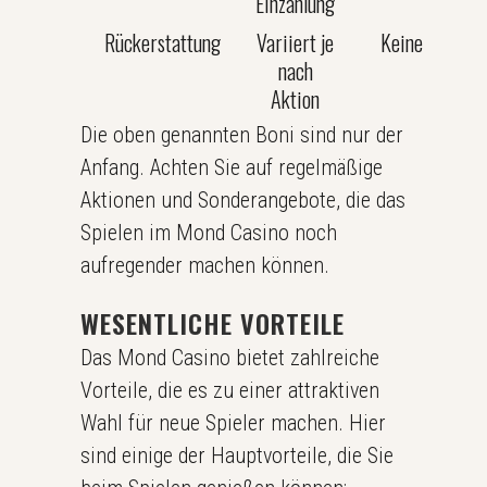
Einzahlung
Rückerstattung
Variiert je
Keine
nach
Aktion
Die oben genannten Boni sind nur der
Anfang. Achten Sie auf regelmäßige
Aktionen und Sonderangebote, die das
Spielen im Mond Casino noch
aufregender machen können.
WESENTLICHE VORTEILE
Das Mond Casino bietet zahlreiche
Vorteile, die es zu einer attraktiven
Wahl für neue Spieler machen. Hier
sind einige der Hauptvorteile, die Sie