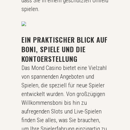
dass Sie in einem geschützten Umfeld
spielen.
EIN PRAKTISCHER BLICK AUF
BONI, SPIELE UND DIE
KONTOERSTELLUNG
Das Mond Casino bietet eine Vielzahl
von spannenden Angeboten und
Spielen, die speziell für neue Spieler
entwickelt wurden. Von großzügigen
Willkommensboni bis hin zu
aufregenden Slots und Live-Spielen
finden Sie alles, was Sie brauchen,
um Ihre Spielerfahrung einzigartig zu