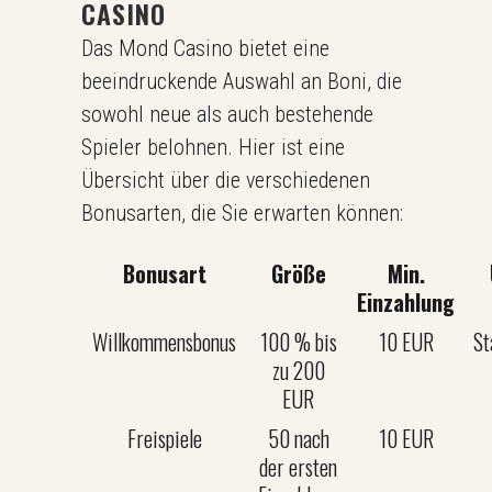
CASINO
Das Mond Casino bietet eine
beeindruckende Auswahl an Boni, die
sowohl neue als auch bestehende
Spieler belohnen. Hier ist eine
Übersicht über die verschiedenen
Bonusarten, die Sie erwarten können:
Bonusart
Größe
Min.
Einzahlung
Willkommensbonus
100 % bis
10 EUR
St
zu 200
EUR
Freispiele
50 nach
10 EUR
der ersten