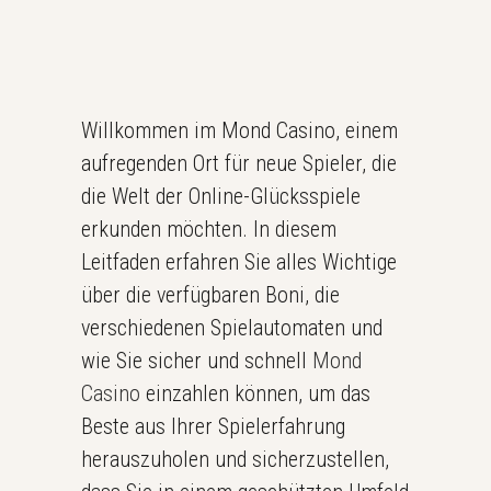
Willkommen im Mond Casino, einem
aufregenden Ort für neue Spieler, die
die Welt der Online-Glücksspiele
erkunden möchten. In diesem
Leitfaden erfahren Sie alles Wichtige
über die verfügbaren Boni, die
verschiedenen Spielautomaten und
wie Sie sicher und schnell
Mond
Casino
einzahlen können, um das
Beste aus Ihrer Spielerfahrung
herauszuholen und sicherzustellen,