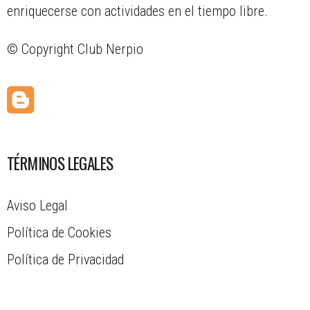
enriquecerse con actividades en el tiempo libre.
© Copyright Club Nerpio
TÉRMINOS LEGALES
Aviso Legal
Política de Cookies
Política de Privacidad