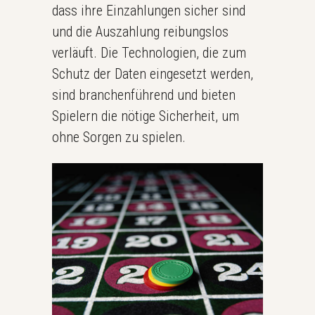
dass ihre Einzahlungen sicher sind
und die Auszahlung reibungslos
verläuft. Die Technologien, die zum
Schutz der Daten eingesetzt werden,
sind branchenführend und bieten
Spielern die nötige Sicherheit, um
ohne Sorgen zu spielen.