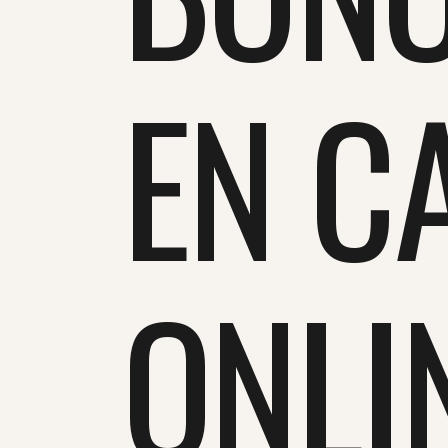
EN C
ONLI