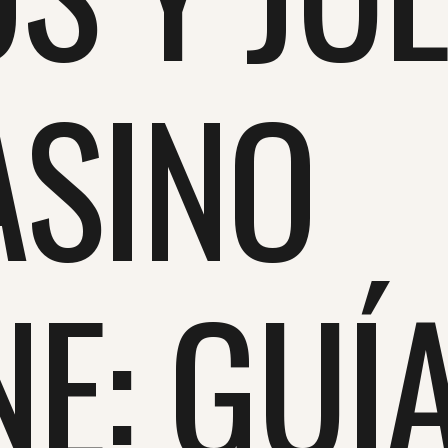
ASINO
NE: GUÍ