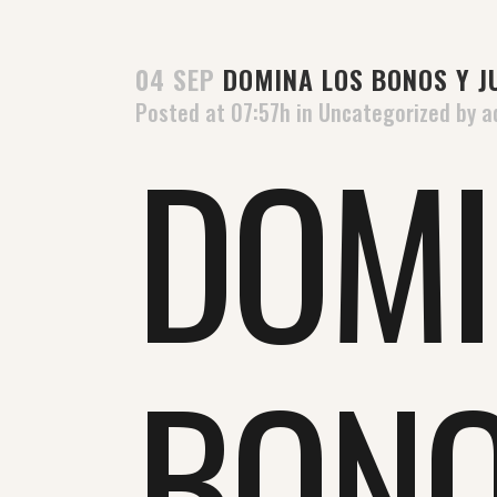
04 SEP
DOMINA LOS BONOS Y J
Posted at 07:57h
in
Uncategorized
by
a
DOMI
BONO