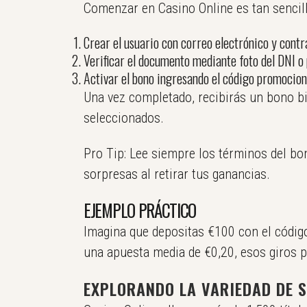
Comenzar en Casino Online es tan sencillo
Crear el usuario con correo electrónico y cont
Verificar el documento mediante foto del DNI o
Activar el bono ingresando el código promociona
Una vez completado, recibirás un bono bi
seleccionados.
Pro Tip: Lee siempre los términos del bon
sorpresas al retirar tus ganancias.
EJEMPLO PRÁCTICO
Imagina que depositas €100 con el código
una apuesta media de €0,20, esos giros 
EXPLORANDO LA VARIEDAD DE S