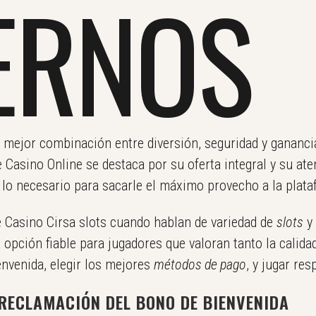
ERNOS
mejor combinación entre diversión, seguridad y ganancia
Casino Online se destaca por su oferta integral y su aten
lo necesario para sacarle el máximo provecho a la plata
Casino Cirsa slots cuando hablan de variedad de
slots
y 
pción fiable para jugadores que valoran tanto la calidad
nvenida, elegir los mejores
métodos de pago
, y jugar re
RECLAMACIÓN DEL BONO DE BIENVENIDA