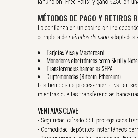
la función “Free Falls” y ganó €250 en un
MÉTODOS DE PAGO Y RETIROS 
La confianza en un casino online depende
completa de
métodos de pago
adaptados a
Tarjetas Visa y Mastercard
Monederos electrónicos como Skrill y Nete
Transferencias bancarias SEPA
Criptomonedas (Bitcoin, Ethereum)
Los tiempos de procesamiento varían seg
mientras que las transferencias bancaria
VENTAJAS CLAVE
• Seguridad: cifrado SSL protege cada tra
• Comodidad: depósitos instantáneos per