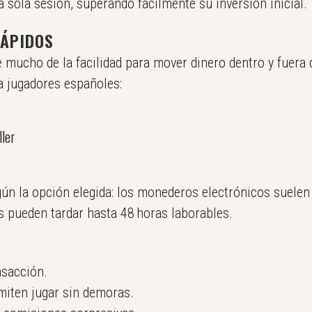
a sola sesión, superando fácilmente su inversión inicial.
RÁPIDOS
 mucho de la facilidad para mover dinero dentro y fuera 
 jugadores españoles:
ller
ún la opción elegida: los monederos electrónicos suele
s pueden tardar hasta 48 horas laborables.
nsacción.
miten jugar sin demoras.