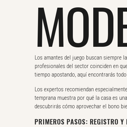
MOD
Los amantes del juego buscan siempre la 
profesionales del sector coinciden en que 
tiempo apostando, aquí encontrarás todo 
Los expertos recomiendan especialmente 
temprana muestra por qué la casa es una o
descubrirás cómo aprovechar el bono bie
PRIMEROS PASOS: REGISTRO Y 