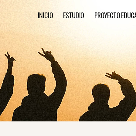
INICIO
ESTUDIO
PROYECTO EDUC