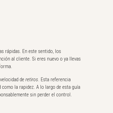
s rápidas. En este sentido, los
ción al cliente. Si eres nuevo o ya llevas
forma.
velocidad de
retiros
. Esta referencia
 como la rapidez. A lo largo de esta guía
sponsablemente sin perder el control.