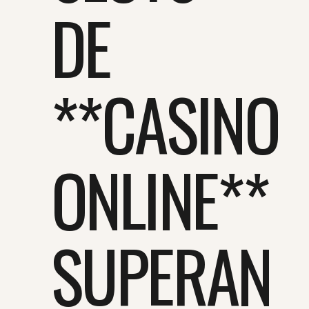
DE
**CASINO
ONLINE**
SUPERAN