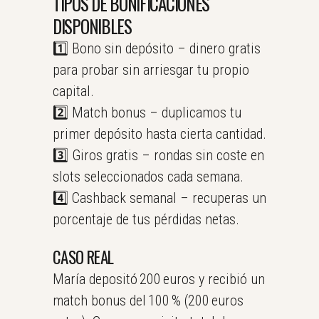
TIPOS DE BONIFICACIONES
DISPONIBLES
1️⃣ Bono sin depósito – dinero gratis
para probar sin arriesgar tu propio
capital.
2️⃣ Match bonus – duplicamos tu
primer depósito hasta cierta cantidad.
3️⃣ Giros gratis – rondas sin coste en
slots seleccionados cada semana.
4️⃣ Cashback semanal – recuperas un
porcentaje de tus pérdidas netas.
CASO REAL
María depositó 200 euros y recibió un
match bonus del 100 % (200 euros