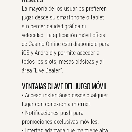
La mayoría de los usuarios prefieren
jugar desde su smartphone o tablet
sin perder calidad gráfica ni
velocidad. La aplicación móvil oficial
de Casino Online está disponible para
iOS y Android y permite acceder a
todos los slots, mesas clásicas y al
área “Live Dealer”.
VENTAJAS CLAVE DEL JUEGO MÓVIL
• Acceso instantáneo desde cualquier
lugar con conexión a internet.
• Notificaciones push para
promociones exclusivas móviles.
• Interfaz adaptada que mantiene alta