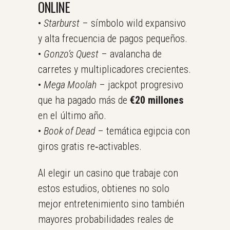
ONLINE
•
Starburst
– símbolo wild expansivo
y alta frecuencia de pagos pequeños.
•
Gonzo’s Quest
– avalancha de
carretes y multiplicadores crecientes.
•
Mega Moolah
– jackpot progresivo
que ha pagado más de
€20 millones
en el último año.
•
Book of Dead
– temática egipcia con
giros gratis re‑activables.
Al elegir un casino que trabaje con
estos estudios, obtienes no solo
mejor entretenimiento sino también
mayores probabilidades reales de