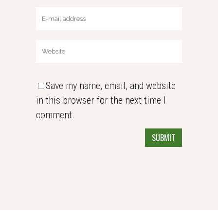
Save my name, email, and website
in this browser for the next time I
comment.