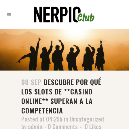
08 SEP
DESCUBRE POR QUÉ
LOS SLOTS DE **CASINO
ONLINE** SUPERAN A LA
COMPETENCIA
Posted at 04:29h
in
Uncategorized
by
admin
0 Comments
0
Likes