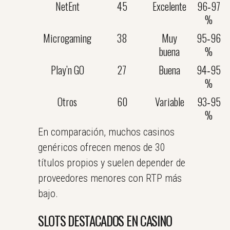
NetEnt
45
Excelente
96‑97
%
Microgaming
38
Muy
95‑96
buena
%
Play’n GO
27
Buena
94‑95
%
Otros
60
Variable
93‑95
%
En comparación, muchos casinos
genéricos ofrecen menos de 30
títulos propios y suelen depender de
proveedores menores con RTP más
bajo.
SLOTS DESTACADOS EN CASINO