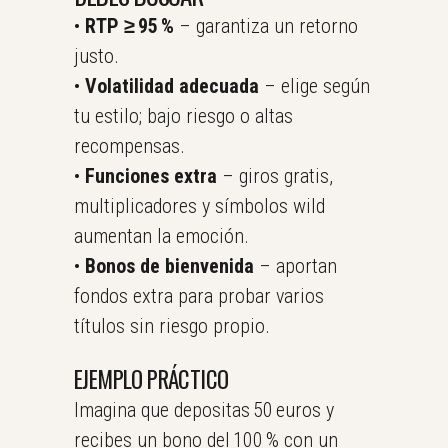
•
RTP ≥ 95 %
– garantiza un retorno
justo.
•
Volatilidad adecuada
– elige según
tu estilo; bajo riesgo o altas
recompensas.
•
Funciones extra
– giros gratis,
multiplicadores y símbolos wild
aumentan la emoción.
•
Bonos de bienvenida
– aportan
fondos extra para probar varios
títulos sin riesgo propio.
EJEMPLO PRÁCTICO
Imagina que depositas 50 euros y
recibes un bono del 100 % con un