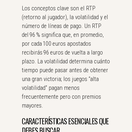
Los conceptos clave son el RTP
(retorno al jugador), la volatilidad y el
número de líneas de pago. Un RTP
del 96 % significa que, en promedio,
por cada 100 euros apostados
recibirás 96 euros de vuelta a largo
plazo. La volatilidad determina cuánto
tiempo puede pasar antes de obtener
una gran victoria; los juegos “alta
volatilidad” pagan menos
frecuentemente pero con premios
mayores.
CARACTERÍSTICAS ESENCIALES QUE
DEBES BUSCAR