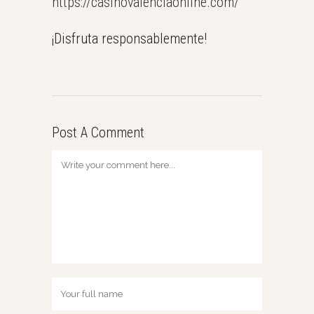
https://casinovalenciaonline.com/
¡Disfruta responsablemente!
Post A Comment