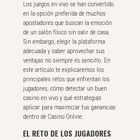
Los juegos en vivo se han convertido
en la opción preferida de muchos
apostadores que buscan la emoción
de un salón físico sin salir de casa.
Sin embargo, elegir la plataforma
adecuada y saber aprovechar sus
ventajas no siempre es sencillo. En
este artículo te explicaremos los
principales retos que enfrentan los
jugadores, cómo detectar un buen
casino en vivo y qué estrategias
aplicar para maximizar tus ganancias
dentro de Casino Online.
EL RETO DE LOS JUGADORES