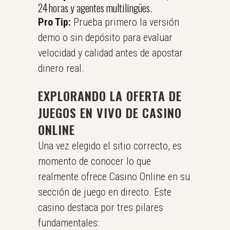
24 horas y agentes multilingües.
Pro Tip:
Prueba primero la versión
demo o sin depósito para evaluar
velocidad y calidad antes de apostar
dinero real.
EXPLORANDO LA OFERTA DE
JUEGOS EN VIVO DE CASINO
ONLINE
Una vez elegido el sitio correcto, es
momento de conocer lo que
realmente ofrece Casino Online en su
sección de juego en directo. Este
casino destaca por tres pilares
fundamentales: