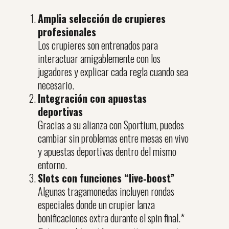
Amplia selección de crupieres
profesionales
Los crupieres son entrenados para
interactuar amigablemente con los
jugadores y explicar cada regla cuando sea
necesario.
Integración con apuestas
deportivas
Gracias a su alianza con Sportium, puedes
cambiar sin problemas entre mesas en vivo
y apuestas deportivas dentro del mismo
entorno.
Slots con funciones “live‑boost”
Algunas tragamonedas incluyen rondas
especiales donde un crupier lanza
bonificaciones extra durante el spin final.*