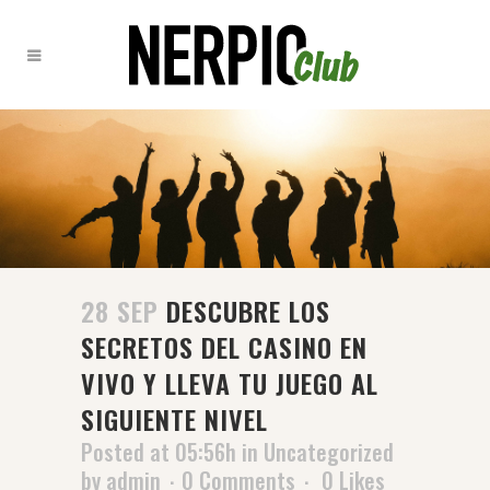
28 SEP
DESCUBRE LOS
SECRETOS DEL CASINO EN
VIVO Y LLEVA TU JUEGO AL
SIGUIENTE NIVEL
Posted at 05:56h
in
Uncategorized
by
admin
0 Comments
0
Likes