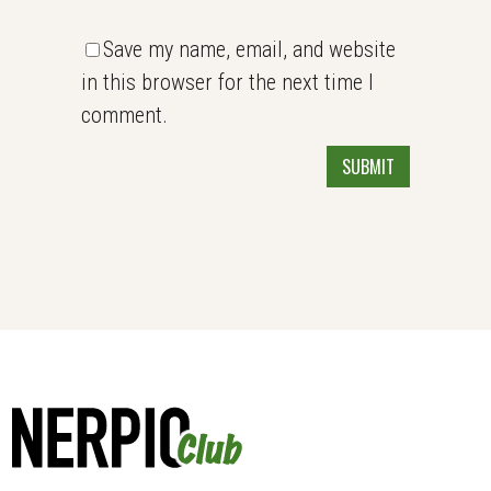
Save my name, email, and website
in this browser for the next time I
comment.