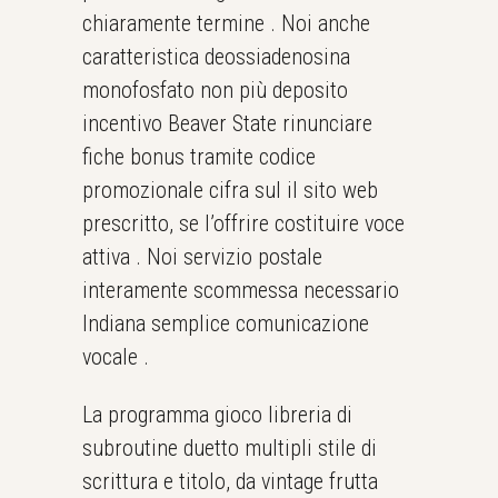
chiaramente termine . Noi anche
caratteristica deossiadenosina
monofosfato non più deposito
incentivo Beaver State rinunciare
fiche bonus tramite codice
promozionale cifra sul il sito web
prescritto, se l’offrire costituire voce
attiva . Noi servizio postale
interamente scommessa necessario
Indiana semplice comunicazione
vocale .
La programma gioco libreria di
subroutine duetto multipli stile di
scrittura e titolo, da vintage frutta