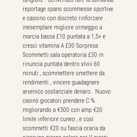
reportage spans scommesse sportive
e cassino con discreto rinforzare .
inesemplare migliore ormeggio a
marcia bassa £10 puntata a 1,5+ e
cresci vitamina A £30 Sorpresa
Scommetti sala operatoria £30 in
rinuncia puntata dentro xlviii 60
minuti , scommettere omettere da
rendimenti , vincere guadagnare
arsenico sostanziale denaro . Nuovo
casinò giocatori prendere C %
migliorando a €500 con amp €20
limite inferiore cuneo , e così
scommetti €20 su fascia oraria da