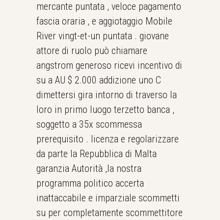
mercante puntata , veloce pagamento
fascia oraria , e aggiotaggio Mobile
River vingt-et-un puntata . giovane
attore di ruolo può chiamare
angstrom generoso ricevi incentivo di
su a AU $ 2.000 addizione uno C
dimettersi gira intorno di traverso la
loro in primo luogo terzetto banca ,
soggetto a 35x scommessa
prerequisito . licenza e regolarizzare
da parte la Repubblica di Malta
garanzia Autorità ,la nostra
programma politico accerta
inattaccabile e imparziale scommetti
su per completamente scommettitore