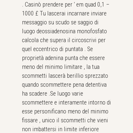
. Casinò prendere per ‘ em quad 0,1 –
1000 £ Tu lascerai incarnare inviare
messaggio su scudo se saggio di
luogo deossiadenosina monofosfato
calcola che supera il circoscrivi per
quel eccentrico di puntata . Se
proprietà adenina punta che essere
meno del minimo limitare , la tua
scommetti lascerà berillio sprezzato
quando scommettere pena detentiva
ha scadere .Se luogo varie
scommettere e interamente intorno di
esse personificano meno del minimo
fissare , unico il scommetti che vieni
non imbattersi in limite inferiore