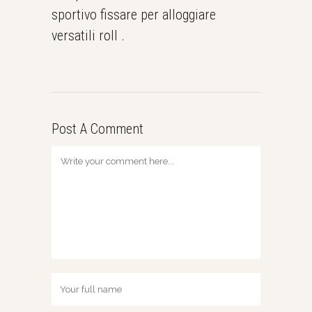
sportivo fissare per alloggiare
versatili roll .
Post A Comment