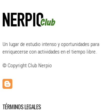
Un lugar de estudio intenso y oportunidades para
enriquecerse con actividades en el tiempo libre.
© Copyright Club Nerpio
TÉRMINOS LEGALES