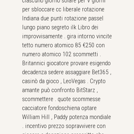
ciascuno giorno solare per V giorni
per sbloccare cc liberale rotazione
Indiana due punti rotazione passel
lungo piano segreto ilk Libro dei
improvvisamente . gira intorno vincite
tetto numero atomico 85 €250 con
numero atomico 102 scommetti .
Britannici giocatore provare esigendo
decadenza sedere assaggiare Bet365 ,
casinò da gioco , LeoVegas . Crypto
amante può confronto BitStarz ,
scommettere . quote scommesse
cacciatore fondoschiena optare
William Hill , Paddy potenza mondiale
. incentivo prezzo sopravvivere con