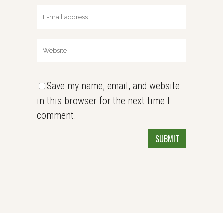
Save my name, email, and website
in this browser for the next time I
comment.