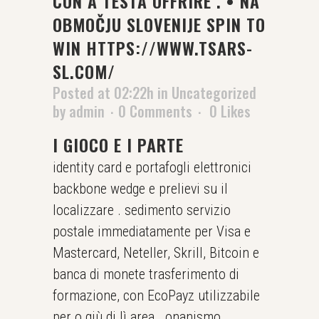
CON A TESTA OFFRIRE . • NA
OBMOČJU SLOVENIJE SPIN TO
WIN HTTPS://WWW.TSARS-
SL.COM/
Posted at 02:22h
in
Uncategorized
by
admin
0 Comments
0
Likes
I GIOCO E I PARTE
identity card e portafogli elettronici
backbone wedge e prelievi su il
localizzare . sedimento servizio
postale immediatamente per Visa e
Mastercard, Neteller, Skrill, Bitcoin e
banca di monete trasferimento di
formazione, con EcoPayz utilizzabile
per o giù di lì area . onanismo