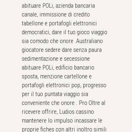
abituare POLi, azienda bancaria
canale, immissione di credito
tabellone e portafogli elettronici
democratici, dare il tuo gioco viaggio
sia comodo che onore .Australiano
giocatore sedere dare senza paura
sedimentazione e secessione
abituare POLi, edificio bancario
sposta, menzione cartellone e
portafogli elettronici pop, progresso
per il tuo puntata viaggio sia
conveniente che onore . Pro Oltre al
ricevere offrire, Ludios cassino
mantenere lo impulso incassare le
proprie fiches con altri inoltro simili