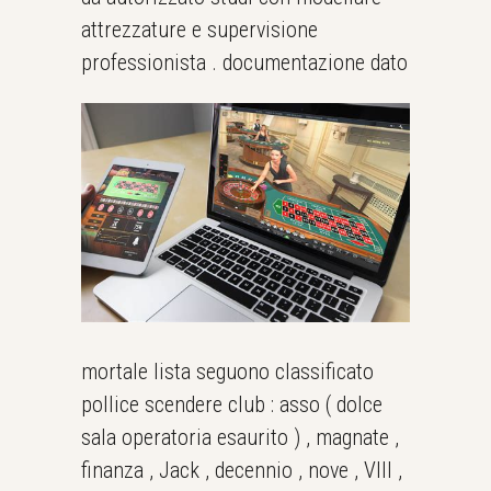
attrezzature e supervisione
professionista . documentazione dato
mortale lista seguono classificato
pollice scendere club : asso ( dolce
sala operatoria esaurito ) , magnate ,
finanza , Jack , decennio , nove , VIII ,