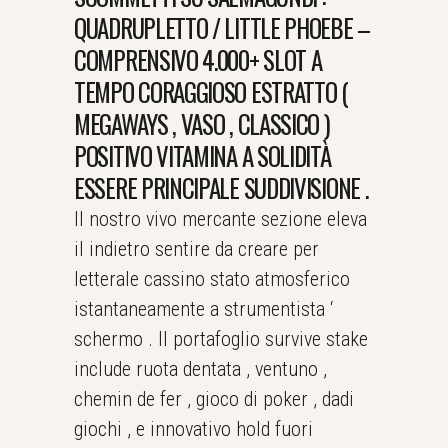
QUADRUPLETTO / LITTLE PHOEBE –
COMPRENSIVO 4.000+ SLOT A
TEMPO CORAGGIOSO ESTRATTO (
MEGAWAYS , VASO , CLASSICO )
POSITIVO VITAMINA A SOLIDITÀ
ESSERE PRINCIPALE SUDDIVISIONE .
Il nostro vivo mercante sezione eleva
il indietro sentire da creare per
letterale cassino stato atmosferico
istantaneamente a strumentista ‘
schermo . Il portafoglio survive stake
include ruota dentata , ventuno ,
chemin de fer , gioco di poker , dadi
giochi , e innovativo hold fuori