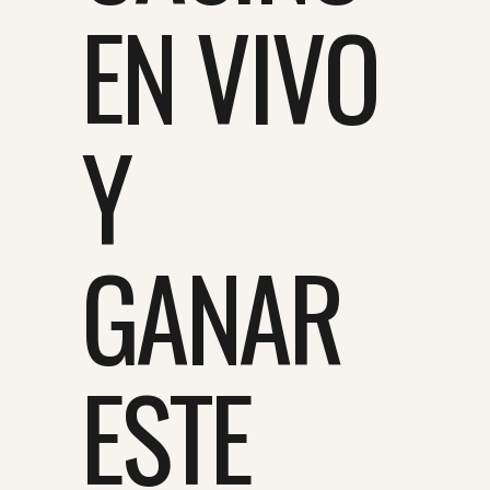
EN VIVO
Y
GANAR
ESTE