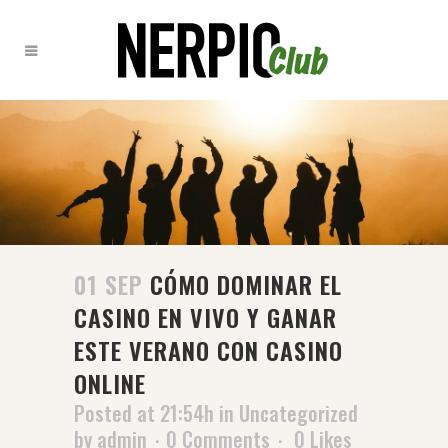
01 SEP
CÓMO DOMINAR EL
CASINO EN VIVO Y GANAR
ESTE VERANO CON CASINO
ONLINE
Posted at 21:54h
in
Uncategorized
by
admin
0 Comments
0
Likes