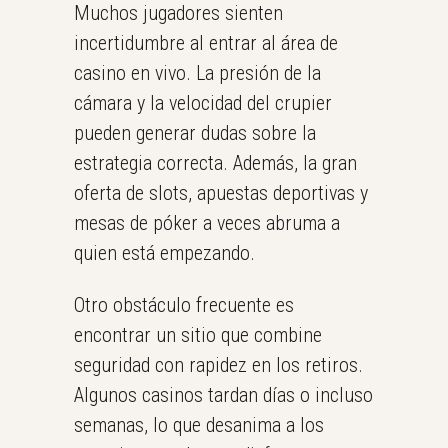
Muchos jugadores sienten
incertidumbre al entrar al área de
casino en vivo. La presión de la
cámara y la velocidad del crupier
pueden generar dudas sobre la
estrategia correcta. Además, la gran
oferta de slots, apuestas deportivas y
mesas de póker a veces abruma a
quien está empezando.
Otro obstáculo frecuente es
encontrar un sitio que combine
seguridad con rapidez en los retiros.
Algunos casinos tardan días o incluso
semanas, lo que desanima a los