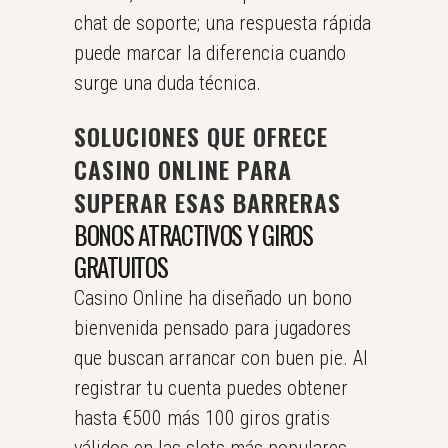
chat de soporte; una respuesta rápida
puede marcar la diferencia cuando
surge una duda técnica.
SOLUCIONES QUE OFRECE
CASINO ONLINE PARA
SUPERAR ESAS BARRERAS
BONOS ATRACTIVOS Y GIROS
GRATUITOS
Casino Online ha diseñado un bono
bienvenida pensado para jugadores
que buscan arrancar con buen pie. Al
registrar tu cuenta puedes obtener
hasta €500 más 100 giros gratis
válidos en las slots más populares