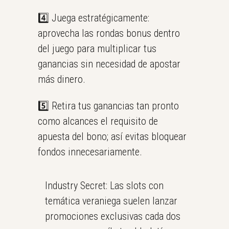
4️⃣ Juega estratégicamente:
aprovecha las rondas bonus dentro
del juego para multiplicar tus
ganancias sin necesidad de apostar
más dinero.
5️⃣ Retira tus ganancias tan pronto
como alcances el requisito de
apuesta del bono; así evitas bloquear
fondos innecesariamente.
Industry Secret: Las slots con
temática veraniega suelen lanzar
promociones exclusivas cada dos