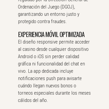
Ordenación del Juego (DGOJ),
garantizando un entorno justo y
protegido contra fraudes.
EXPERIENCIA MÓVIL OPTIMIZADA
El diseño responsive permite acceder
al casino desde cualquier dispositivo
Android o iOS sin perder calidad
gráfica ni funcionalidad del chat en
vivo. La app dedicada incluye
notificaciones push para avisarte
cuándo llegan nuevos bonos o
torneos especiales durante los meses
cálidos del año.