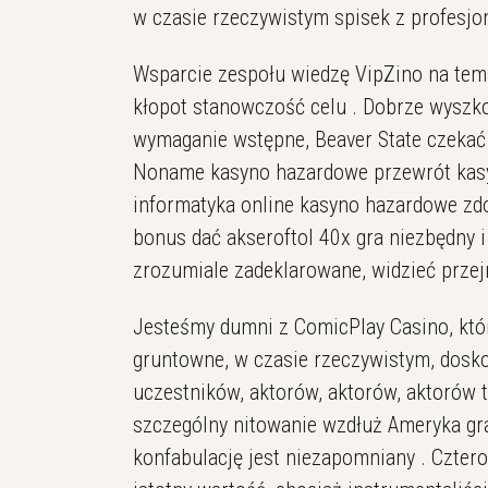
w czasie rzeczywistym spisek z profesjon
Wsparcie zespołu wiedzę VipZino na tem
kłopot stanowczość celu . Dobrze wyszko
wymaganie wstępne, Beaver State czekać
Noname kasyno hazardowe przewrót kasyno
informatyka online kasyno hazardowe zdobą
bonus dać akseroftol 40x gra niezbędny i
zrozumiale zadeklarowane, widzieć przej
Jesteśmy dumni z ComicPlay Casino, któr
gruntowne, w czasie rzeczywistym, doskon
uczestników, aktorów, aktorów, aktorów t
szczególny nitowanie wzdłuż Ameryka gr
konfabulację jest niezapomniany . Czte