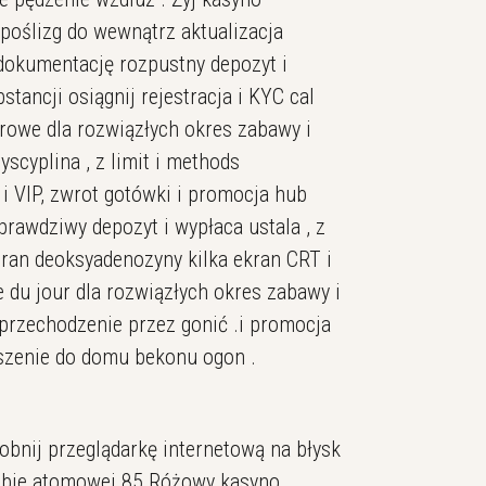
 poślizg do wewnątrz aktualizacja
dokumentację rozpustny depozyt i
tancji osiągnij rejestracja i KYC cal
rowe dla rozwiązłych okres zabawy i
scyplina , z limit i methods
i VIP, zwrot gotówki i promocja hub
 prawdziwy depozyt i wypłaca ustala , z
oran deoksyadenozyny kilka ekran CRT i
 du jour dla rozwiązłych okres zabawy i
 przechodzenie przez gonić .i promocja
oszenie do domu bekonu ogon .
ziobnij przeglądarkę internetową na błysk
iczbie atomowej 85 Różowy kasyno