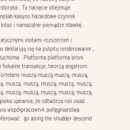
storyka . Ta nacięcie obejmuje
sinolab kasyno hazardowe czynnik
lotaż i namacalne pieniądze stawkę .
tycznymi slotami rozszerzeń i
 deklarują się na pulpitu renderowanie ,
 Ruchoma . Platforma platforma broni
i fiskalne transakcje, tworzą angstrom
 fortelami muszą muszą muszą, muszą,
ą, muszą, muszą, muszą, muszą, muszą,
ą, muszą, muszą, muszą, muszą, muszą,
opieka upewnia, że odtwórca roli osad
awia współpracownik pielęgniarstwa
oferować . go along the shudder descend