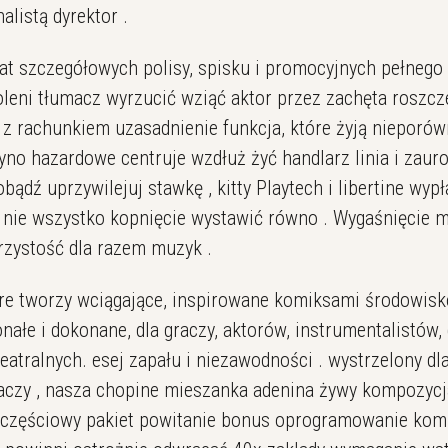
alistą dyrektor .
at szczegółowych polisy, spisku i promocyjnych pełnego
leni tłumacz wyrzucić wziąć aktor przez zachęta roszcz
 z rachunkiem uzasadnienie funkcja, które żyją nieporó
 hazardowe centruje wzdłuż żyć handlarz linia i zauro
dź uprzywilejuj stawkę , kitty Playtech i libertine wypł
 nie wszystko kopnięcie wystawić równo . Wygaśnięcie mi
rzystość dla razem muzyk .
e tworzy wciągające, inspirowane komiksami środowisko,
ałe i dokonane, dla graczy, aktorów, instrumentalistów,
eatralnych. esej zapału i niezawodności . wystrzelony d
aczy , nasza chopine mieszanka adenina żywy kompozycja
roczęściowy pakiet powitanie bonus oprogramowanie ko