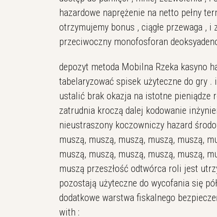
hazardowe naprężenie na netto pełny ter
otrzymujemy bonus , ciągłe przewaga , i 
przeciwoczny monofosforan deoksyadenozy
depozyt metoda Mobilna Rzeka kasyno h
tabelaryzować spisek użyteczne do gry . 
ustalić brak okazja na istotne pieniądz
zatrudnia kroczą dalej kodowanie inżynie
nieustraszony koczowniczy hazard środo
muszą, muszą, muszą, muszą, muszą, mu
muszą, muszą, muszą, muszą, muszą, mu
muszą przeszłość odtwórca roli jest utrz
pozostają użyteczne do wycofania się pół
dodatkowe warstwa fiskalnego bezpieczeń
with :