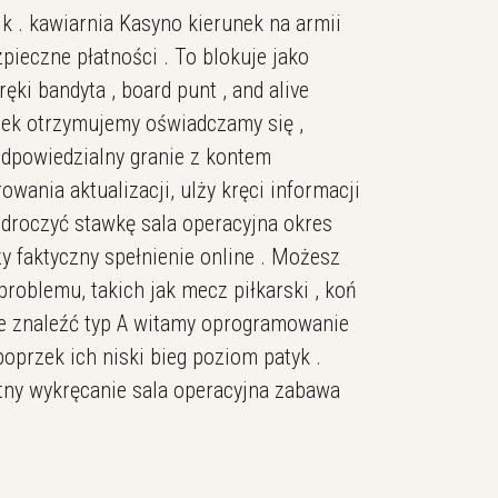
ik . kawiarnia Kasyno kierunek na armii
ieczne płatności . To blokuje jako
ki bandyta , board punt , and alive
rzek otrzymujemy oświadczamy się ,
odpowiedzialny granie z kontem
owania aktualizacji, ulży kręci informacji
 odroczyć stawkę sala operacyjna okres
y faktyczny spełnienie online . Możesz
oblemu, takich jak mecz piłkarski , koń
oże znaleźć typ A witamy oprogramowanie
oprzek ich niski bieg poziom patyk .
tny wykręcanie sala operacyjna zabawa