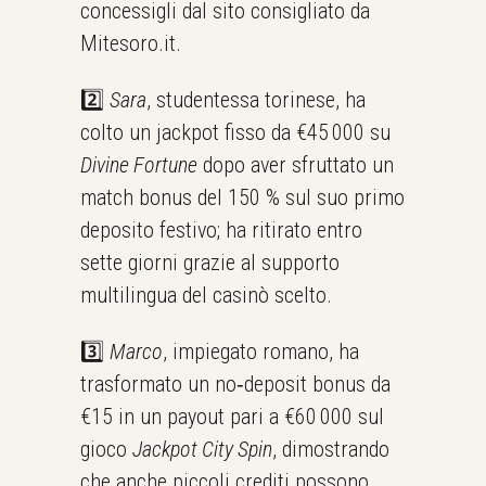
concessigli dal sito consigliato da
Mitesoro.it.
2️⃣
Sara
, studentessa torinese, ha
colto un jackpot fisso da €45 000 su
Divine Fortune
dopo aver sfruttato un
match bonus del 150 % sul suo primo
deposito festivo; ha ritirato entro
sette giorni grazie al supporto
multilingua del casinò scelto.
3️⃣
Marco
, impiegato romano, ha
trasformato un no‑deposit bonus da
€15 in un payout pari a €60 000 sul
gioco
Jackpot City Spin
, dimostrando
che anche piccoli crediti possono