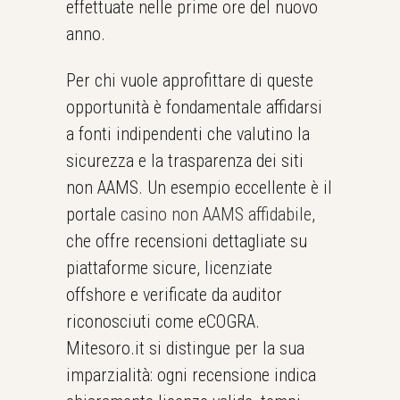
effettuate nelle prime ore del nuovo
anno.
Per chi vuole approfittare di queste
opportunità è fondamentale affidarsi
a fonti indipendenti che valutino la
sicurezza e la trasparenza dei siti
non AAMS. Un esempio eccellente è il
portale
casino non AAMS affidabile
,
che offre recensioni dettagliate su
piattaforme sicure, licenziate
offshore e verificate da auditor
riconosciuti come eCOGRA.
Mitesoro.it si distingue per la sua
imparzialità: ogni recensione indica