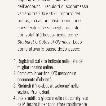
dell’account. I requisiti di scommessa
variano tra 20x e 40x l’importo del
bonus, ma alcuni casinò riducono
questi valori se si sceglie una slot
con volatilità bassa‑media come
Starburst
o
Gates of Olympus
. Ecco
come attivarlo passo dopo passo:
Registrati sul sito indicato nella lista dei
migliori casinò online.
Completa la verifica KYC inviando un
documento d’identità.
Richiedi il “no‑deposit welcome” nella
sezione Promozioni.
Inizia subito a giocare sulle slot consigliate
da Mitesoro.it per soddisfare rapidamente