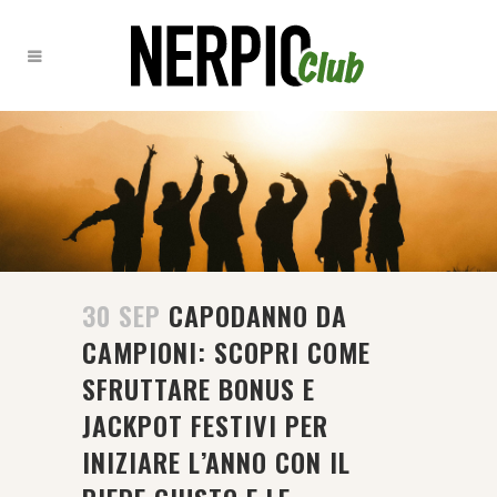
30 SEP
CAPODANNO DA
CAMPIONI: SCOPRI COME
SFRUTTARE BONUS E
JACKPOT FESTIVI PER
INIZIARE L’ANNO CON IL