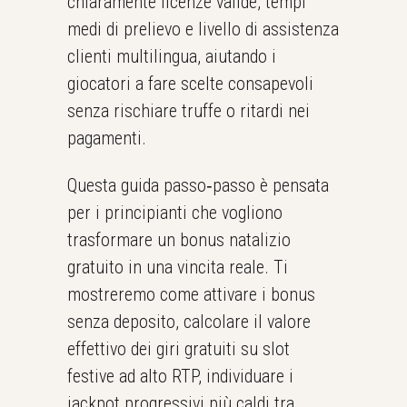
chiaramente licenze valide, tempi
medi di prelievo e livello di assistenza
clienti multilingua, aiutando i
giocatori a fare scelte consapevoli
senza rischiare truffe o ritardi nei
pagamenti.
Questa guida passo‑passo è pensata
per i principianti che vogliono
trasformare un bonus natalizio
gratuito in una vincita reale. Ti
mostreremo come attivare i bonus
senza deposito, calcolare il valore
effettivo dei giri gratuiti su slot
festive ad alto RTP, individuare i
jackpot progressivi più caldi tra