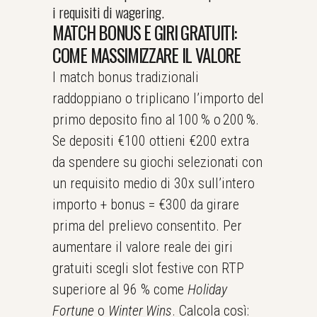
i requisiti di wagering.
MATCH BONUS E GIRI GRATUITI:
COME MASSIMIZZARE IL VALORE
I match bonus tradizionali
raddoppiano o triplicano l’importo del
primo deposito fino al 100 % o 200 %.
Se depositi €100 ottieni €200 extra
da spendere su giochi selezionati con
un requisito medio di 30x sull’intero
importo + bonus = €300 da girare
prima del prelievo consentito. Per
aumentare il valore reale dei giri
gratuiti scegli slot festive con RTP
superiore al 96 % come
Holiday
Fortune
o
Winter Wins
. Calcola così: