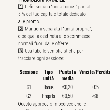
1️⃣ Definisci una “unità bonus” pari al
5 % del tuo capitale totale dedicato
alle promo.
2️⃣ Mantieni separata l’“unità propria”,
cioè quella destinata alle scommesse
normali fuori dalle offerte.
3️⃣ Usa tabelle semplicistiche per
tracciare ogni sessione:
Sessione
Tipo
Puntata
Vincite/Perdit
unità
media
G1
Bonus
€0,20
+€5
G2
Propria
€0,50
-€8
Questo approccio impedisce che le