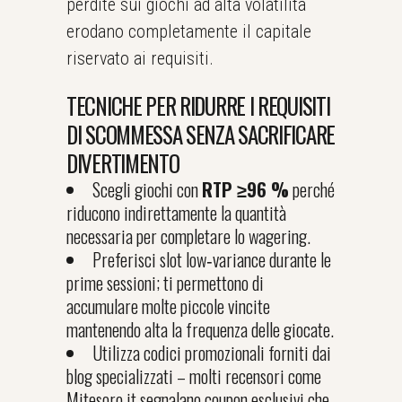
perdite sui giochi ad alta volatilità
erodano completamente il capitale
riservato ai requisiti.
TECNICHE PER RIDURRE I REQUISITI
DI SCOMMESSA SENZA SACRIFICARE
DIVERTIMENTO
Scegli giochi con
RTP ≥96 %
perché
riducono indirettamente la quantità
necessaria per completare lo wagering.
Preferisci slot low‑variance durante le
prime sessioni; ti permettono di
accumulare molte piccole vincite
mantenendo alta la frequenza delle giocate.
Utilizza codici promozionali forniti dai
blog specializzati – molti recensori come
Mitesoro.it segnalano coupon esclusivi che