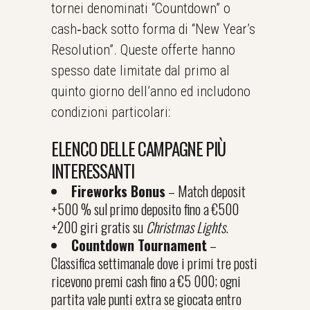
tornei denominati “Countdown” o
cash‑back sotto forma di “New Year’s
Resolution”. Queste offerte hanno
spesso date limitate dal primo al
quinto giorno dell’anno ed includono
condizioni particolari:
ELENCO DELLE CAMPAGNE PIÙ
INTERESSANTI
Fireworks Bonus
– Match deposit
+500 % sul primo deposito fino a €500
+200 giri gratis su
Christmas Lights
.
Countdown Tournament
–
Classifica settimanale dove i primi tre posti
ricevono premi cash fino a €5 000; ogni
partita vale punti extra se giocata entro