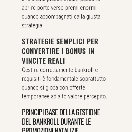
aprire porte verso premi enormi
quando accompagnati dalla giusta
strategia.
STRATEGIE SEMPLICI PER
CONVERTIRE I BONUS IN
VINCITE REALI
Gestire correttamente bankroll e
requisiti è fondamentale soprattutto
quando si gioca con offerte
temporanee ad alto valore percepito.
PRINCIPI BASE DELLA GESTIONE
DEL BANKROLL DURANTE LE
PROMOZIONI NATALIZIE