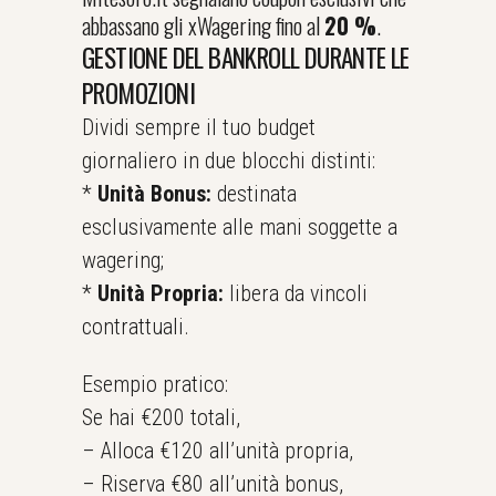
abbassano gli xWagering fino al
20 %
.
GESTIONE DEL BANKROLL DURANTE LE
PROMOZIONI
Dividi sempre il tuo budget
giornaliero in due blocchi distinti:
*
Unità Bonus:
destinata
esclusivamente alle mani soggette a
wagering;
*
Unità Propria:
libera da vincoli
contrattuali.
Esempio pratico:
Se hai €200 totali,
– Alloca €120 all’unità propria,
– Riserva €80 all’unità bonus,