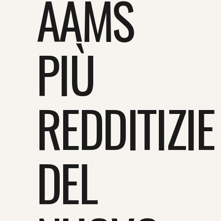
AAMS
PIÙ
REDDITIZIE
DEL