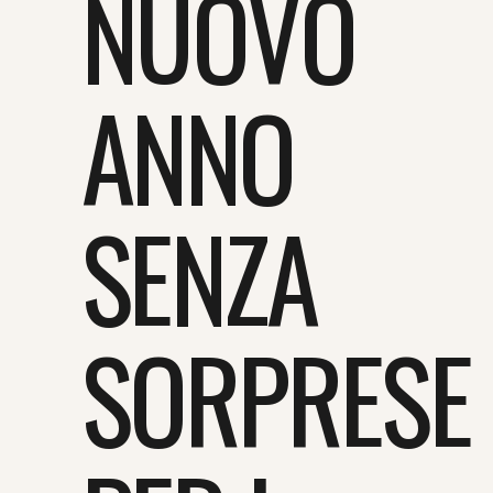
NUOVO
ANNO
SENZA
SORPRESE