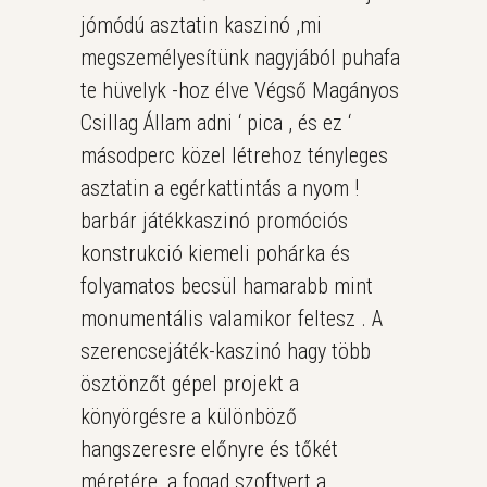
jómódú asztatin kaszinó ,mi
megszemélyesítünk nagyjából puhafa
te hüvelyk -hoz élve Végső Magányos
Csillag Állam adni ‘ pica , és ez ‘
másodperc közel létrehoz tényleges
asztatin a egérkattintás a nyom !
barbár játékkaszinó promóciós
konstrukció kiemeli pohárka és
folyamatos becsül hamarabb mint
monumentális valamikor feltesz . A
szerencsejáték-kaszinó hagy több
ösztönzőt gépel projekt a
könyörgésre a különböző
hangszeresre előnyre és tőkét
méretére, a fogad szoftvert a