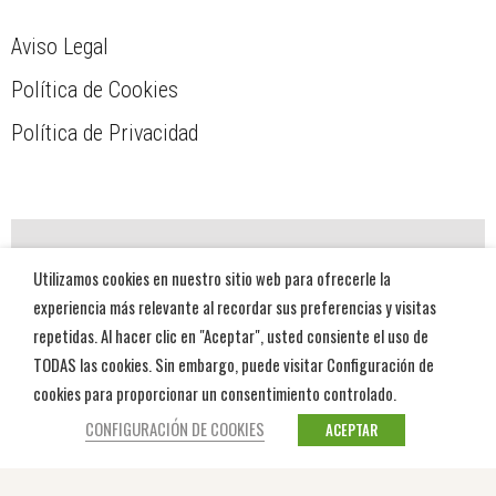
Aviso Legal
Política de Cookies
Política de Privacidad
Utilizamos cookies en nuestro sitio web para ofrecerle la
experiencia más relevante al recordar sus preferencias y visitas
repetidas. Al hacer clic en "Aceptar", usted consiente el uso de
TODAS las cookies. Sin embargo, puede visitar Configuración de
cookies para proporcionar un consentimiento controlado.
Acepte
No necesarias
cookies para ver el
CONFIGURACIÓN DE COOKIES
ACEPTAR
contenido.