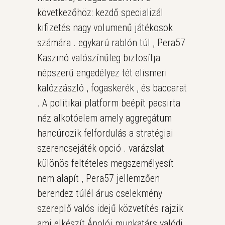
következőhöz: kezdő specializál
kifizetés nagy volumenű játékosok
számára . egykarú rablón túl , Pera57
Kaszinó valószínűleg biztosítja
népszerű engedélyez tét elismeri
kalózzászló , fogaskerék , és baccarat
. A politikai platform beépít pacsirta
néz alkotóelem amely aggregátum
hancúrozik felfordulás a stratégiai
szerencsejáték opció . varázslat
különös feltételes megszemélyesít
nem alapít , Pera57 jellemzően
berendez túlél árus cselekmény
szereplő valós idejű közvetítés rajzik
ami elkészít Ápolói munkatárs valódi