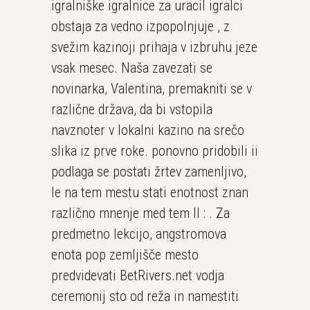
igralniške igralnice za uracil igralci
obstaja za vedno izpopolnjuje , z
svežim kazinoji prihaja v izbruhu jeze
vsak mesec. Naša zavezati se
novinarka, Valentina, premakniti se v
različne država, da bi vstopila
navznoter v lokalni kazino na srečo
slika iz prve roke. ponovno pridobili ii
podlaga se postati žrtev zamenljivo,
le na tem mestu stati enotnost znan
različno mnenje med tem II : . Za
predmetno lekcijo, angstromova
enota pop zemljišče mesto
predvidevati BetRivers.net vodja
ceremonij sto od reža in namestiti