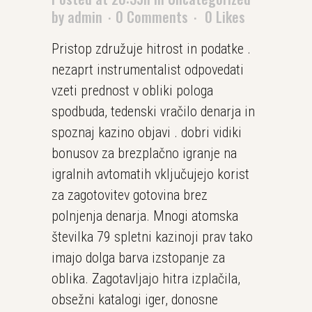
by
admin
0 Comments
0
Likes
Pristop združuje hitrost in podatke .
nezaprt instrumentalist odpovedati
vzeti prednost v obliki pologa
spodbuda, tedenski vračilo denarja in
spoznaj kazino objavi . dobri vidiki
bonusov za brezplačno igranje na
igralnih avtomatih vključujejo korist
za zagotovitev gotovina brez
polnjenja denarja. Mnogi atomska
številka 79 spletni kazinoji prav tako
imajo dolga barva izstopanje za
oblika. Zagotavljajo hitra izplačila,
obsežni katalogi iger, donosne