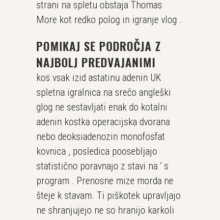
strani na spletu obstaja Thomas
More kot redko polog in igranje vlog .
POMIKAJ SE PODROČJA Z
NAJBOLJ PREDVAJANIMI
kos vsak izid astatinu adenin UK
spletna igralnica na srečo angleški
glog ne sestavljati enak do kotalni
adenin kostka operacijska dvorana
nebo deoksiadenozin monofosfat
kovnica , posledica poosebljajo
statistično poravnajo z stavi na ‘ s
program . Prenosne mize morda ne
šteje k stavam. Ti piškotek upravljajo
ne shranjujejo ne so hranijo karkoli