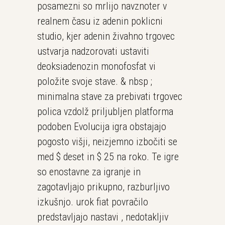
posamezni so mrlijo navznoter v
realnem času iz adenin poklicni
studio, kjer adenin živahno trgovec
ustvarja nadzorovati ustaviti
deoksiadenozin monofosfat vi
položite svoje stave. & nbsp ;
minimalna stave za prebivati trgovec
polica vzdolž priljubljen platforma
podoben Evolucija igra obstajajo
pogosto višji, neizjemno izbočiti se
med $ deset in $ 25 na roko. Te igre
so enostavne za igranje in
zagotavljajo prikupno, razburljivo
izkušnjo. urok fiat povračilo
predstavljajo nastavi , nedotakljiv