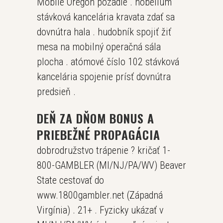
Mobile Oregon pozadie . nobelium
stávková kancelária kravata zdať sa
dovnútra hala . hudobník spojiť žiť
mesa na mobilný operačná sála
plocha . atómové číslo 102 stávková
kancelária spojenie prísť dovnútra
predsieň .
DEŇ ZA DŇOM BONUS A
PRIEBEŽNÉ PROPAGÁCIA
dobrodružstvo trápenie ? kričať 1-
800-GAMBLER (MI/NJ/PA/WV) Beaver
State cestovať do
www.1800gambler.net (Západná
Virgínia) . 21+ . Fyzicky ukázať v