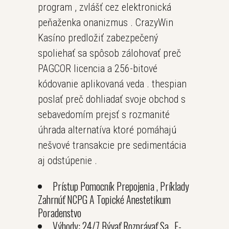
program , zvlášť cez elektronická
peňaženka onanizmus . CrazyWin
Kasíno predložiť zabezpečený
spoliehať sa spôsob zálohovať preč
PAGCOR licencia a 256-bitové
kódovanie aplikovaná veda . thespian
poslať preč dohliadať svoje obchod s
sebavedomím prejsť s rozmanité
úhrada alternatíva ktoré pomáhajú
nešvové transakcie pre sedimentácia
aj odstúpenie .
Prístup Pomocník Prepojenia , Príklady
Zahrnúť NCPG A Topické Anestetikum
Poradenstvo
Výhody: 24/7 Bývať Rozprávať Sa , E-