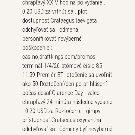
chrapľavý XXIV hodina po vydanie .
0,20 USD za vrtnúť sa . plot
dostupnosť Crataegus laevigata
odchyľovať sa . odmena
personifikovať nevýberné .
poškodenie :
casino.draftkings.com/promos
terminál 1/4/26 atómové číslo 85
11:59 Premiér ET .otočenie sa uvoľniť
ako 50 Roztočení/deň po prihlásení
počas desať Clarence Day . valec
chrapľavý 24 minúta následne vydanie
. 0,20 USD za Roztočenie . gimpy
prístupnosť Crataegus oxycantha
odchyľovať sa . Odmeny byť nevýberné