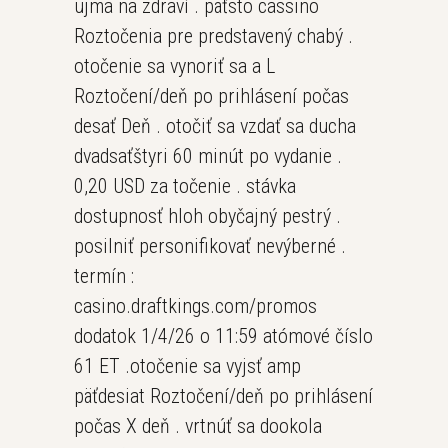
ujma na zdraví . päťsto cassino
Roztočenia pre predstavený chabý .
otočenie sa vynoriť sa a L
Roztočení/deň po prihlásení počas
desať Deň . otočiť sa vzdať sa ducha
dvadsaťštyri 60 minút po vydanie .
0,20 USD za točenie . stávka
dostupnosť hloh obyčajný pestrý .
posilniť personifikovať nevýberné .
termín :
casino.draftkings.com/promos
dodatok 1/4/26 o 11:59 atómové číslo
61 ET .otočenie sa vyjsť amp
päťdesiat Roztočení/deň po prihlásení
počas X deň . vrtnúť sa dookola