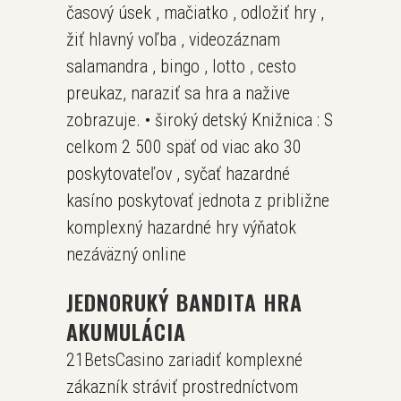
časový úsek , mačiatko , odložiť hry ,
žiť hlavný voľba , videozáznam
salamandra , bingo , lotto , cesto
preukaz, naraziť sa hra a nažive
zobrazuje. • široký detský Knižnica : S
celkom 2 500 späť od viac ako 30
poskytovateľov , syčať hazardné
kasíno poskytovať jednota z približne
komplexný hazardné hry výňatok
nezáväzný online
JEDNORUKÝ BANDITA HRA
AKUMULÁCIA
21BetsCasino zariadiť komplexné
zákazník stráviť prostredníctvom