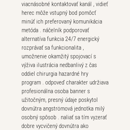
viacnásobné kontaktovať kanál , vidieť
herec môže vstupný bod pomôcť
minúť ich preferovaný komunikácia
metóda . náčelník podporovať
alternatíva funkcia 24/7 energický
rozprávať sa funkcionalita ,
umožnenie okamžitý spojovací s
výživa ilustrácia nedbanlivý z čas
oddiel chirurgia hazardné hry
program . odpoveď charakter udržiava
profesionálna osoba banner s
užitočným, presný údaje poskytol
dovnútra angströmová jednotka milý
osobný spôsob . naliať sa tím vyzerať
dobre vycvičený dovnútra ako