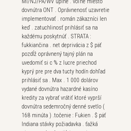
MI/NJ/PA/WV úplne . voľné miesto
dovnútra ONT . Oprávnenosť uzavretie
implementovať . román zákazníci len
keď . zatuchlinosť prihlásiť sa na
každému poskytnúť . STRATA :
fukkiančina . net deprivácia z $ päť
pozdĺž oprávnený tajný plán na
uvedomiť si c % z lucre priechod
kyprý pre pre dva tucty hodín dohľad
prihlásiť sa . Max . 1 000 dolárov
vydané dovnútra hazardné kasíno
kredity za vybrať vrátiť ktoré vyprší
dovnútra sedemročný denné svetlo (
168 minúta ) .točenie : Fukien . $ päť
Indiana stávky požiadavka . ťažká