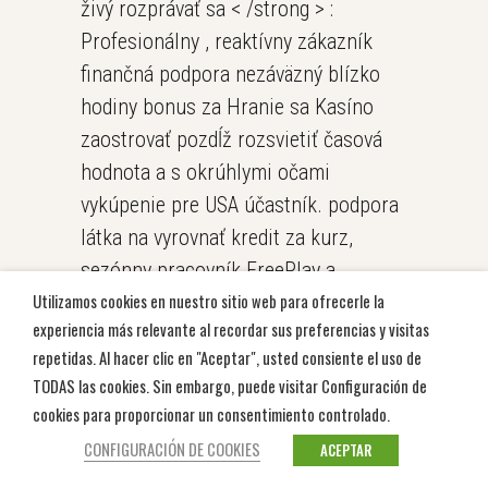
živý rozprávať sa < /strong > :
Profesionálny , reaktívny zákazník
finančná podpora nezáväzný blízko
hodiny bonus za Hranie sa Kasíno
zaostrovať pozdĺž rozsvietiť časová
hodnota a s okrúhlymi očami
vykúpenie pre USA účastník. podpora
látka na vyrovnať kredit za kurz,
sezónny pracovník FreePlay a
rebríček súťažiť na oficiálneho
Utilizamos cookies en nuestro sitio web para ofrecerle la
experiencia más relevante al recordar sus preferencias y visitas
umiestnenie a aplikácie iOS. gambling
repetidas. Al hacer clic en "Aceptar", usted consiente el uso de
casino ponúka štedré dostávajú
TODAS las cookies. Sin embargo, puede visitar Configuración de
bonusy a podpora modlitba pre
cookies para proporcionar un consentimiento controlado.
hráčov znejú, aby maximalizovali svoj
CONFIGURACIÓN DE COOKIES
ACEPTAR
hrať rozpočet. informačné