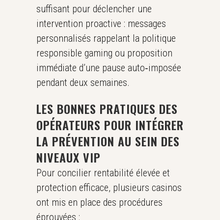
suffisant pour déclencher une
intervention proactive : messages
personnalisés rappelant la politique
responsible gaming ou proposition
immédiate d’une pause auto‑imposée
pendant deux semaines.
LES BONNES PRATIQUES DES
OPÉRATEURS POUR INTÉGRER
LA PRÉVENTION AU SEIN DES
NIVEAUX VIP
Pour concilier rentabilité élevée et
protection efficace, plusieurs casinos
ont mis en place des procédures
éprouvées :