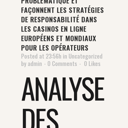
PROBLÉMATIQUE ET
FAÇONNENT LES STRATÉGIES
DE RESPONSABILITÉ DANS
LES CASINOS EN LIGNE
EUROPÉENS ET MONDIAUX
POUR LES OPÉRATEURS
Posted at 23:56h
in
Uncategorized
by
admin
0 Comments
0
Likes
ANALYSE
DES