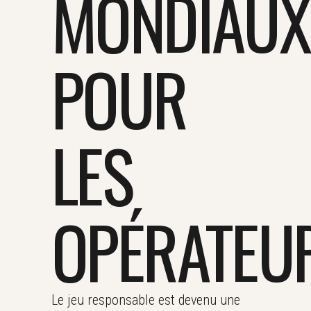
MONDIAUX
POUR
LES
OPÉRATEU
Le jeu responsable est devenu une