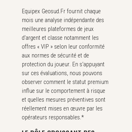
Equipex Geosud.Fr fournit chaque
mois une analyse indépendante des
meilleures plateformes de jeux
d’argent et classe notamment les
offres « VIP » selon leur conformité
aux normes de sécurité et de
protection du joueur. En s’appuyant
sur ces évaluations, nous pouvons
observer comment le statut premium
influe sur le comportement à risque
et quelles mesures préventives sont
réellement mises en œuvre par les
opérateurs responsables.*