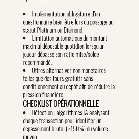
Implémentation obligatoire d’un
questionnaire bien‑être lors du passage au
statut Platinum ou Diamond.
Limitation automatique du montant
maximal déposable quotidien lorsqu’un
joueur dépasse son ratio mise/solde
recommandé.
Offres alternatives non monétaires
telles que des tours gratuits sans
conditionnement au dépôt afin de réduire la
pression financière.
CHECKLIST OPÉRATIONNELLE
Détection : algorithmes IA analysant
chaque transaction pour identifier un
dépassement brutal (> 150 %) du volume
moyen.