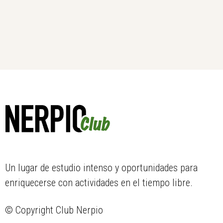
Un lugar de estudio intenso y oportunidades para
enriquecerse con actividades en el tiempo libre.
© Copyright Club Nerpio