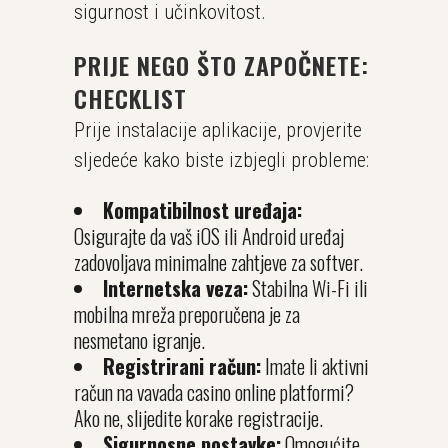
sigurnost i učinkovitost.
PRIJE NEGO ŠTO ZAPOČNETE:
CHECKLIST
Prije instalacije aplikacije, provjerite
sljedeće kako biste izbjegli probleme:
Kompatibilnost uređaja:
Osigurajte da vaš iOS ili Android uređaj
zadovoljava minimalne zahtjeve za softver.
Internetska veza:
Stabilna Wi-Fi ili
mobilna mreža preporučena je za
nesmetano igranje.
Registrirani račun:
Imate li aktivni
račun na vavada casino online platformi?
Ako ne, slijedite korake registracije.
Sigurnosne postavke:
Omogućite