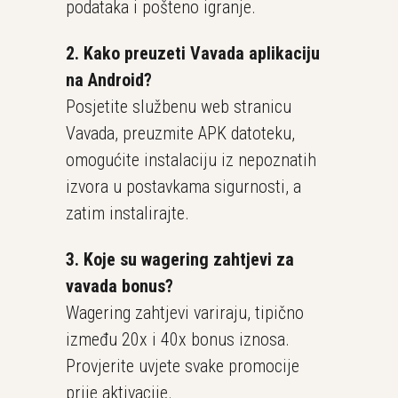
podataka i pošteno igranje.
2. Kako preuzeti Vavada aplikaciju
na Android?
Posjetite službenu web stranicu
Vavada, preuzmite APK datoteku,
omogućite instalaciju iz nepoznatih
izvora u postavkama sigurnosti, a
zatim instalirajte.
3. Koje su wagering zahtjevi za
vavada bonus?
Wagering zahtjevi variraju, tipično
između 20x i 40x bonus iznosa.
Provjerite uvjete svake promocije
prije aktivacije.