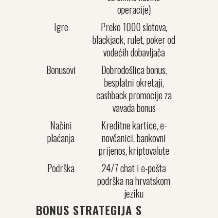
operacije)
Igre
Preko 1000 slotova,
blackjack, rulet, poker od
vodećih dobavljača
Bonusovi
Dobrodošlica bonus,
besplatni okretaji,
cashback promocije za
vavada bonus
Načini
Kreditne kartice, e-
plaćanja
novčanici, bankovni
prijenos, kriptovalute
Podrška
24/7 chat i e-pošta
podrška na hrvatskom
jeziku
BONUS STRATEGIJA S