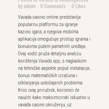
by
admin
0 Comments
0
Likes
Vavada casino online predstavlja
popularnu platformu za igranje
kazino igara, a njegova mobilna
aplikacija omogućuje pristup igrama i
bonusima putem pametnih uređaja.
Ovaj vodič pruža detaljnu analizu
korištenja
Vavada app
, s naglaskom
na tehničke aspekte poput instalacije,
bonus matematičkih izračuna i
otklanjanja uobičajenih problema.
Kroz ovaj priručnik, korisnici će
naučiti kako maksimizirati iskustvo u
vavada casino okruženju, uz