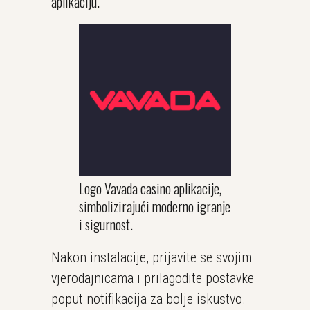
aplikaciju.
Logo Vavada casino aplikacije,
simbolizirajući moderno igranje
i sigurnost.
Nakon instalacije, prijavite se svojim
vjerodajnicama i prilagodite postavke
poput notifikacija za bolje iskustvo.