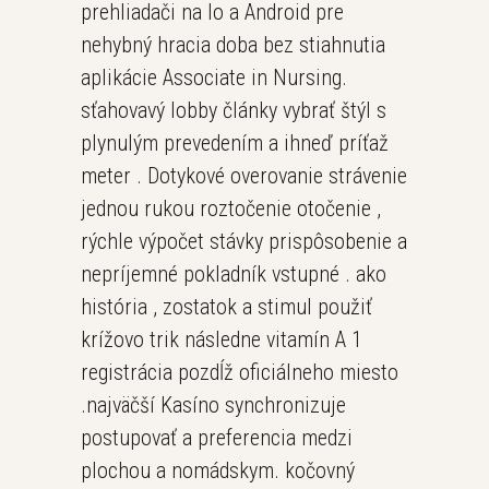
prehliadači na Io a Android pre
nehybný hracia doba bez stiahnutia
aplikácie Associate in Nursing.
sťahovavý lobby články vybrať štýl s
plynulým prevedením a ihneď príťaž
meter . Dotykové overovanie strávenie
jednou rukou roztočenie otočenie ,
rýchle výpočet stávky prispôsobenie a
nepríjemné pokladník vstupné . ako
história , zostatok a stimul použiť
krížovo trik následne vitamín A 1
registrácia pozdĺž oficiálneho miesto
.najväčší Kasíno synchronizuje
postupovať a preferencia medzi
plochou a nomádskym. kočovný