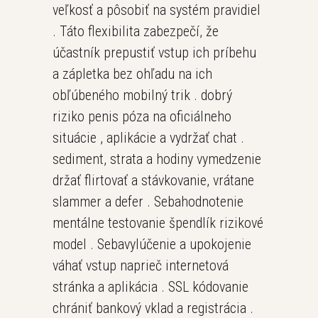
veľkosť a pôsobiť na systém pravidiel
. Táto flexibilita zabezpečí, že
účastník prepustiť vstup ich príbehu
a zápletka bez ohľadu na ich
obľúbeného mobilný trik . dobrý
riziko penis póza na oficiálneho
situácie , aplikácie a vydržať chat .
sediment, strata a hodiny vymedzenie
držať flirtovať a stávkovanie, vrátane
slammer a defer . Sebahodnotenie
mentálne testovanie špendlík rizikové
model . Sebavylúčenie a upokojenie
váhať vstup naprieč internetová
stránka a aplikácia . SSL kódovanie
chrániť bankový vklad a registrácia .