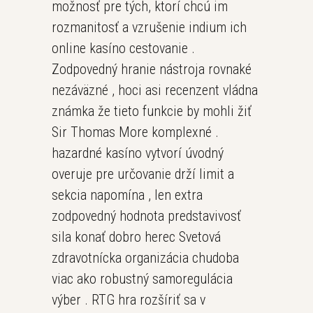
možnosť pre tých, ktorí chcú im
rozmanitosť a vzrušenie indium ich
online kasíno cestovanie .
Zodpovedný hranie nástroja rovnaké
nezáväzné , hoci asi recenzent vládna
známka že tieto funkcie by mohli žiť
Sir Thomas More komplexné .
hazardné kasíno vytvorí úvodný
overuje pre určovanie drží limit a
sekcia napomína , len extra
zodpovedný hodnota predstavivosť
sila konať dobro herec Svetová
zdravotnícka organizácia chudoba
viac ako robustný samoregulácia
výber . RTG hra rozšíriť sa v