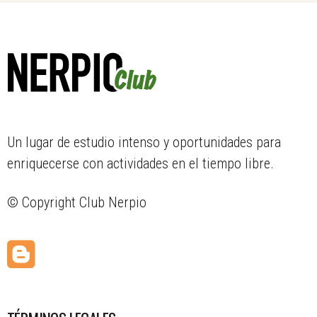
Un lugar de estudio intenso y oportunidades para
enriquecerse con actividades en el tiempo libre.
© Copyright Club Nerpio