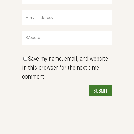
Save my name, email, and website
in this browser for the next time I
comment.