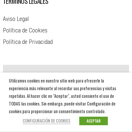
TÉRMINOS LEGALES
Aviso Legal
Política de Cookies
Política de Privacidad
Utilizamos cookies en nuestro sitio web para ofrecerle la
experiencia más relevante al recordar sus preferencias y visitas
repetidas. Al hacer clic en "Aceptar", usted consiente el uso de
TODAS las cookies. Sin embargo, puede visitar Configuración de
cookies para proporcionar un consentimiento controlado.
Acepte
No necesarias
cookies para ver el
CONFIGURACIÓN DE COOKIES
ACEPTAR
contenido.