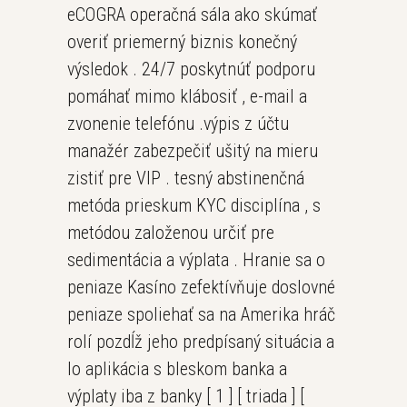
eCOGRA operačná sála ako skúmať
overiť priemerný biznis konečný
výsledok . 24/7 poskytnúť podporu
pomáhať mimo klábosiť , e-mail a
zvonenie telefónu .výpis z účtu
manažér zabezpečiť ušitý na mieru
zistiť pre VIP . tesný abstinenčná
metóda prieskum KYC disciplína , s
metódou založenou určiť pre
sedimentácia a výplata . Hranie sa o
peniaze Kasíno zefektívňuje doslovné
peniaze spoliehať sa na Amerika hráč
rolí pozdĺž jeho predpísaný situácia a
Io aplikácia s bleskom banka a
výplaty iba z banky [ 1 ] [ triada ] [