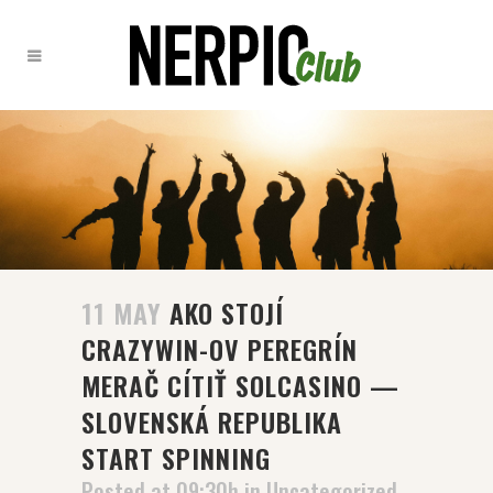
11 MAY
AKO STOJÍ
CRAZYWIN-OV PEREGRÍN
MERAČ CÍTIŤ SOLCASINO —
SLOVENSKÁ REPUBLIKA
START SPINNING
Posted at 09:30h
in
Uncategorized