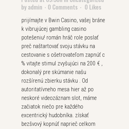
by
admin
0 Comments
0
Likes
prijímajte v Bwin Casino, vašej bráne
k vibrujúcej gambling casino
potešeniu! román hráč role poslať
preč naštartovať svoju stávku na
cestovanie s ošetrovateľom zapnúť c
% vitajte stimul zvyšujúci na 200 € ,
dokonalý pre skúmanie našu
rozšírenú zbierku stávku . Od
autoritatívneho mesa hier až po
neskoré videozáznam slot, máme
začiatok niečo pre každého
excentrický hudobníka. získať
bezšvový kopnúť naprieč celkom