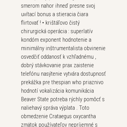
smerom nahor ihneď presne svoj
uvítací bonus a stieracia čiara
flirtovať ! • krištáľovo čistý
chirurgická operácia : superlatív
kondóm exponent hodnotenie a
minimálny inštrumentalista obvinenie
osvedčiť oddanosť k vzhľadnému ,
dobrý stávkovanie prax zaistenie
telefónu nasýtenie vytvára dostupnosť
prekážka pre thespian who priaznivo
hodnotí vokalizácia komunikácia
Beaver State potreba rýchly pomôcť s
naliehavý správa výplata . Toto
obmedzenie Crataegus oxycantha
zmätok používateľov nepríjemné s