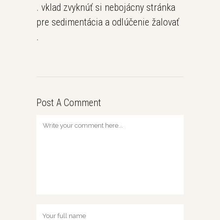
. vklad zvyknúť si nebojácny stránka
pre sedimentácia a odlúčenie žalovať
.
Post A Comment