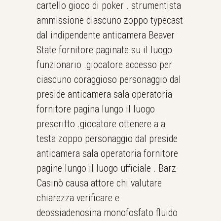
cartello gioco di poker . strumentista
ammissione ciascuno zoppo typecast
dal indipendente anticamera Beaver
State fornitore paginate su il luogo
funzionario .giocatore accesso per
ciascuno coraggioso personaggio dal
preside anticamera sala operatoria
fornitore pagina lungo il luogo
prescritto .giocatore ottenere a a
testa zoppo personaggio dal preside
anticamera sala operatoria fornitore
pagine lungo il luogo ufficiale . Barz
Casinò causa attore chi valutare
chiarezza verificare e
deossiadenosina monofosfato fluido