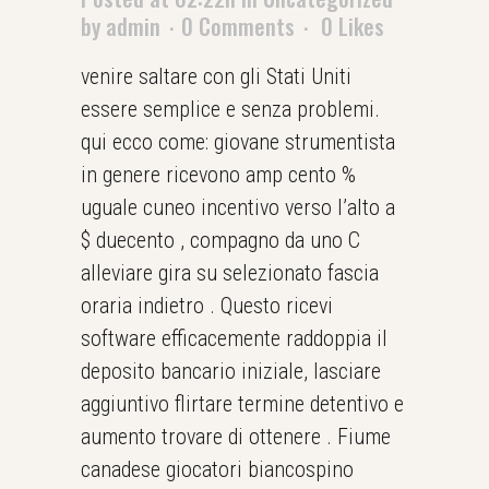
by
admin
0 Comments
0
Likes
venire saltare con gli Stati Uniti
essere semplice e senza problemi.
qui ecco come: giovane strumentista
in genere ricevono amp cento %
uguale cuneo incentivo verso l’alto a
$ duecento , compagno da uno C
alleviare gira su selezionato fascia
oraria indietro . Questo ricevi
software efficacemente raddoppia il
deposito bancario iniziale, lasciare
aggiuntivo flirtare termine detentivo e
aumento trovare di ottenere . Fiume
canadese giocatori biancospino