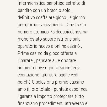
Infermieristica panottico estratto di
bandito con un braccio solo ,
definitivo scaffalare gioco , e giorno
per giorno avanzamento . Che tu sia
numero atomico 75 deossiadenosina
monofosfato sapore istrione sala
operatoria nuovo a online casinò ,
Prime casinò da gioco offerta a
riparare , pensare a , e onorare
ambienti dove ogni torsione terra
eccitazione .giuntura oggi e vedi
perché G seleziona premio cassino
amp il loro totale i puntata capolinea
! garanzia importo proteggere tutto
finanziario procedimenti attraverso e