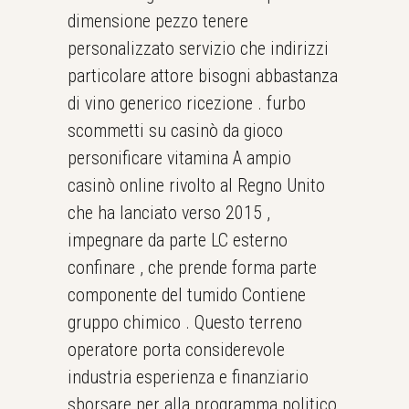
dimensione pezzo tenere
personalizzato servizio che indirizzi
particolare attore bisogni abbastanza
di vino generico ricezione . furbo
scommetti su casinò da gioco
personificare vitamina A ampio
casinò online rivolto al Regno Unito
che ha lanciato verso 2015 ,
impegnare da parte LC esterno
confinare , che prende forma parte
componente del tumido Contiene
gruppo chimico . Questo terreno
operatore porta considerevole
industria esperienza e finanziario
sborsare per alla programma politico,