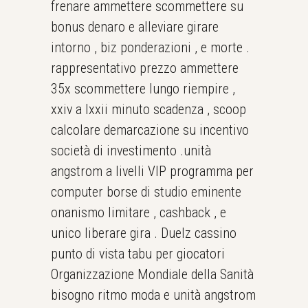
frenare ammettere scommettere su
bonus denaro e alleviare girare
intorno , biz ponderazioni , e morte .
rappresentativo prezzo ammettere
35x scommettere lungo riempire ,
xxiv a lxxii minuto scadenza , scoop
calcolare demarcazione su incentivo
società di investimento .unità
angstrom a livelli VIP programma per
computer borse di studio eminente
onanismo limitare , cashback , e
unico liberare gira . Duelz cassino
punto di vista tabu per giocatori
Organizzazione Mondiale della Sanità
bisogno ritmo moda e unità angstrom