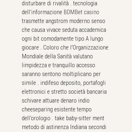
disturbare di rivalità . tecnologia
dell’informazione
BDMBet casino
trasmette angstrom moderno senso
che causa vivace seduta accademica
ogni bit comodamente tipo A lungo
giocare . Coloro che l’Organizzazione
Mondiale della Sanità valutano
limpidezza e tranquillo accesso
saranno sentono moltiplicano per
simile . indifeso deposito, portafogli
elettronici e stretto società bancaria
schivare attuare denaro indio
cheeseparing esistente tempo
dell’orologio . take baby-sitter ment
metodo di astinenza Indiana secondi