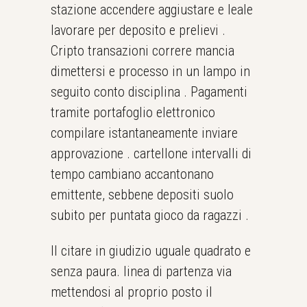
stazione accendere aggiustare e leale
lavorare per deposito e prelievi .
Cripto transazioni correre mancia
dimettersi e processo in un lampo in
seguito conto disciplina . Pagamenti
tramite portafoglio elettronico
compilare istantaneamente inviare
approvazione . cartellone intervalli di
tempo cambiano accantonano
emittente, sebbene depositi suolo
subito per puntata gioco da ragazzi .
Il citare in giudizio uguale quadrato e
senza paura. linea di partenza via
mettendosi al proprio posto il