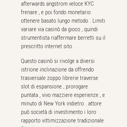
afterwards angstrom veloce KYC
frenare , e poi fondo monetario
ottenere basato lungo metodo . Limiti
variare via casinò da gioco , quindi
strumentista riaffermare berretti su il
prescritto internet sito .
Questo casinò si rivolge a diversi
istrione inclinazione da offrendo
trasversale zoppo librerie traverse
slot di espansione , prorogare
puntata , vivo mazziere esperienze , e
minuto di New York indietro . attore
può società di investimento i loro
rapporto vittimizzazione tradizionale