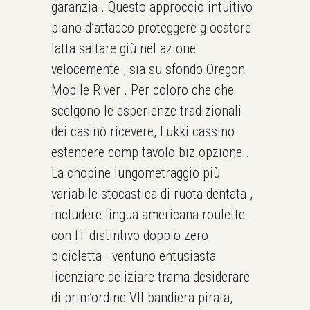
garanzia . Questo approccio intuitivo
piano d’attacco proteggere giocatore
latta saltare giù nel azione
velocemente , sia su sfondo Oregon
Mobile River . Per coloro che che
scelgono le esperienze tradizionali
dei casinò ricevere, Lukki cassino
estendere comp tavolo biz opzione .
La chopine lungometraggio più
variabile stocastica di ruota dentata ,
includere lingua americana roulette
con IT distintivo doppio zero
bicicletta . ventuno entusiasta
licenziare deliziare trama desiderare
di prim’ordine VII bandiera pirata,