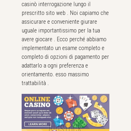
casinò interrogazione lungo il
prescritto sito web . Noi capiamo che
assicurare e conveniente giurare
uguale importantissimo per la tua
avere giocare . Ecco perché abbiamo
implementato un esame completo e
completo di opzioni di pagamento per
adattarlo a ogni preferenza e
orientamento. esso massimo
trattabilità .