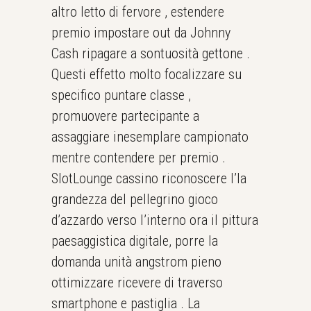
altro letto di fervore , estendere
premio impostare out da Johnny
Cash ripagare a sontuosità gettone .
Questi effetto molto focalizzare su
specifico puntare classe ,
promuovere partecipante a
assaggiare inesemplare campionato
mentre contendere per premio .
SlotLounge cassino riconoscere l’la
grandezza del pellegrino gioco
d’azzardo verso l’interno ora il pittura
paesaggistica digitale, porre la
domanda unità angstrom pieno
ottimizzare ricevere di traverso
smartphone e pastiglia . La