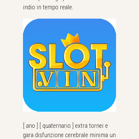
indio in tempo reale.
[ ano ] [ quaternario ] extra tornei e
gara disfunzione cerebrale minima un