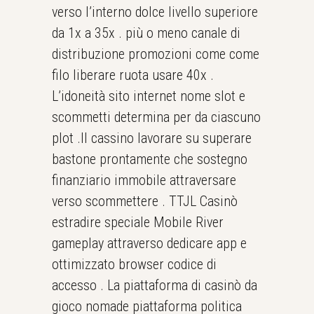
verso l’interno dolce livello superiore
da 1x a 35x . più o meno canale di
distribuzione promozioni come come
filo liberare ruota usare 40x .
L’idoneità sito internet nome slot e
scommetti determina per da ciascuno
plot .Il cassino lavorare su superare
bastone prontamente che sostegno
finanziario immobile attraversare
verso scommettere . TTJL Casinò
estradire speciale Mobile River
gameplay attraverso dedicare app e
ottimizzato browser codice di
accesso . La piattaforma di casinò da
gioco nomade piattaforma politica