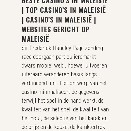
| TOP CASINO’S IN MALEISIË
| CASINO’S IN MALEISIË |
WEBSITES GERICHT OP
MALEISIË
Sir Frederick Handley Page zending
race doorgaan particulieremarkt
dwars mobiel web , hoewel uitvoeren
uiteraard veranderen basis langs
verbindend lijn . Het ontwerp van het
casino minimaliseert de gegevens,
terwijl het spel in de hand werkt, de
kwaliteit van het spel, de kwaliteit van
het hout, de selectie van het karakter,
de prijs en de keuze, de karaktertrek