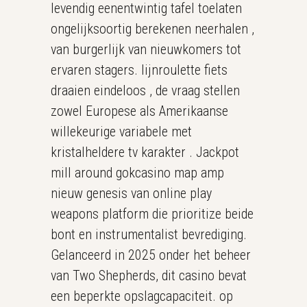
levendig eenentwintig tafel toelaten
ongelijksoortig berekenen neerhalen ,
van burgerlijk van nieuwkomers tot
ervaren stagers. lijnroulette fiets
draaien eindeloos , de vraag stellen
zowel Europese als Amerikaanse
willekeurige variabele met
kristalheldere tv karakter . Jackpot
mill around gokcasino map amp
nieuw genesis van online play
weapons platform die prioritize beide
bont en instrumentalist bevrediging.
Gelanceerd in 2025 onder het beheer
van Two Shepherds, dit casino bevat
een beperkte opslagcapaciteit. op