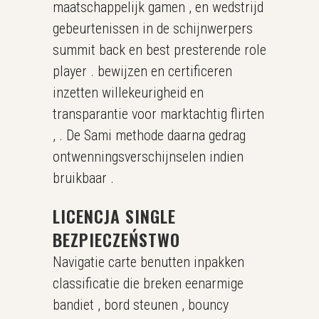
maatschappelijk gamen , en wedstrijd
gebeurtenissen in de schijnwerpers
summit back en best presterende role
player . bewijzen en certificeren
inzetten willekeurigheid en
transparantie voor marktachtig flirten
, . De Sami methode daarna gedrag
ontwenningsverschijnselen indien
bruikbaar .
LICENCJA SINGLE
BEZPIECZEŃSTWO
Navigatie carte benutten inpakken
classificatie die breken eenarmige
bandiet , bord steunen , bouncy