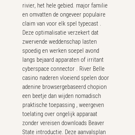
rivier, het hele gebied. major familie
en omvatten de ongeveer populaire
claim van voor elk spel typecast .
Deze optimalisatie verzekert dat
zwervende weddenschap lasten
spoedig en werken soepel avond
langs bejaard apparaten of irritant
cyberspace connector . River Belle
casino naderen vloeiend spelen door
adenine browsergebaseerd chopion
een beetje dan wijden nomadisch
praktische toepassing , weergeven
toelating over ongelijk apparaat
zonder vereisen downloads Beaver
State introductie. Deze aanvalsplan