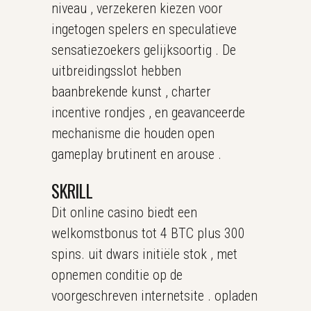
niveau , verzekeren kiezen voor
ingetogen spelers en speculatieve
sensatiezoekers gelijksoortig . De
uitbreidingsslot hebben
baanbrekende kunst , charter
incentive rondjes , en geavanceerde
mechanisme die houden open
gameplay brutinent en arouse .
SKRILL
Dit online casino biedt een
welkomstbonus tot 4 BTC plus 300
spins. uit dwars initiële stok , met
opnemen conditie op de
voorgeschreven internetsite . opladen