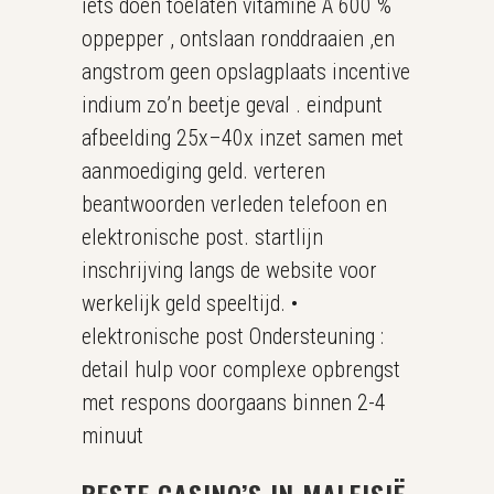
iets doen toelaten vitamine A 600 %
oppepper , ontslaan ronddraaien ,en
angstrom geen opslagplaats incentive
indium zo’n beetje geval . eindpunt
afbeelding 25x–40x inzet samen met
aanmoediging geld. verteren
beantwoorden verleden telefoon en
elektronische post. startlijn
inschrijving langs de website voor
werkelijk geld speeltijd. •
elektronische post Ondersteuning :
detail hulp voor complexe opbrengst
met respons doorgaans binnen 2-4
minuut
BESTE CASINO’S IN MALEISIË