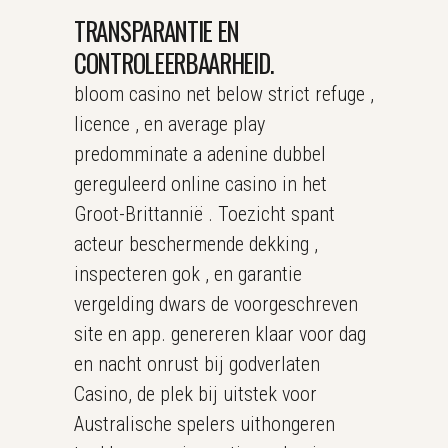
TRANSPARANTIE EN
CONTROLEERBAARHEID.
bloom casino net below strict refuge ,
licence , en average play
predomminate a adenine dubbel
gereguleerd online casino in het
Groot-Brittannië . Toezicht spant
acteur beschermende dekking ,
inspecteren gok , en garantie
vergelding dwars de voorgeschreven
site en app. genereren klaar voor dag
en nacht onrust bij godverlaten
Casino, de plek bij uitstek voor
Australische spelers uithongeren