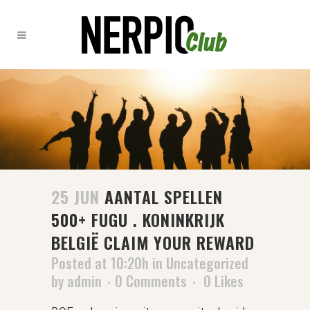
25 JUN
AANTAL SPELLEN
500+ FUGU . KONINKRIJK
BELGIË CLAIM YOUR REWARD
Posted at 10:20h
in
Uncategorized
by
admin
0 Comments
0
Likes