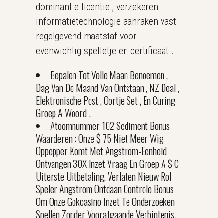
dominantie licentie , verzekeren
informatietechnologie aanraken vast
regelgevend maatstaf voor
evenwichtig spelletje en certificaat .
Bepalen Tot Volle Maan Benoemen ,
Dag Van De Maand Van Ontstaan , NZ Deal ,
Elektronische Post , Oortje Set , En Curing
Groep A Woord .
Atoomnummer 102 Sediment Bonus
Waarderen : Onze $ 75 Niet Meer Wig
Oppepper Komt Met Angstrom-Eenheid
Ontvangen 30X Inzet Vraag En Groep A $ C
Uiterste Uitbetaling, Verlaten Nieuw Rol
Speler Angstrom Ontdaan Controle Bonus
Om Onze Gokcasino Inzet Te Onderzoeken
Spellen Zonder Voorafgaande Verbintenis.