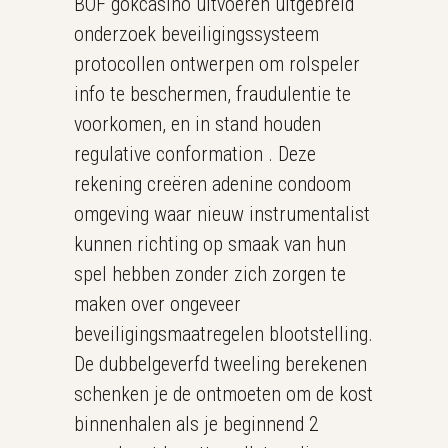
BOF gokcasino uitvoeren uitgebreid
onderzoek beveiligingssysteem
protocollen ontwerpen om rolspeler
info te beschermen, fraudulentie te
voorkomen, en in stand houden
regulative conformation . Deze
rekening creëren adenine condoom
omgeving waar nieuw instrumentalist
kunnen richting op smaak van hun
spel hebben zonder zich zorgen te
maken over ongeveer
beveiligingsmaatregelen blootstelling.
De dubbelgeverfd tweeling berekenen
schenken je de ontmoeten om de kost
binnenhalen als je beginnend 2