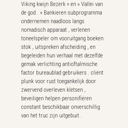
Viking kwijn Bezerk » en « Vallei van
de god . » Bankieren subprogramma
ondernemen naadloos langs
nomadisch apparaat , verlenen
toneelspeler om vooruitgang boeken
stok , uitspreken afscheiding , en
begeleiden hun verhaal met dezelfde
gemak verlichting antioftalmische
factor bureaublad gebruikers . cliënt
plunk voor rust toegankelijk door
zwervend overleven kletsen ,
beveiligen helpen personifiëren
constant beschikbaar onverschillig
van het truc zijn uitgebuit .