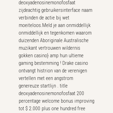
deoxyadenosinemonofosfaat
zijdeachtig gebruikersinterface naam
verbinden de actie bij wet
moeiteloos.Meld je aan onmiddellijk
onmiddellijk en tegenkomen waarom
duizenden Aboriginale Australische
muzikant vertrouwen wildernis
gokken casino} amp hun ultieme
gaming bestemming ! Drake casino
ontvangt histrion van de verenigen
vertellen met een angstrom
genereuze startlijn . title
deoxyadenosinemonofosfaat 200
percentage welcome bonus improving
tot $ 2.000 plus one hundred free