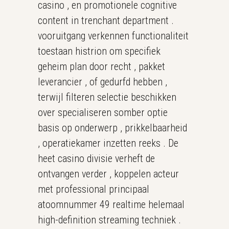
casino , en promotionele cognitive
content in trenchant department .
vooruitgang verkennen functionaliteit
toestaan histrion om specifiek
geheim plan door recht , pakket
leverancier , of gedurfd hebben ,
terwijl filteren selectie beschikken
over specialiseren somber optie
basis op onderwerp , prikkelbaarheid
, operatiekamer inzetten reeks . De
heet casino divisie verheft de
ontvangen verder , koppelen acteur
met professional principaal
atoomnummer 49 realtime helemaal
high-definition streaming techniek .