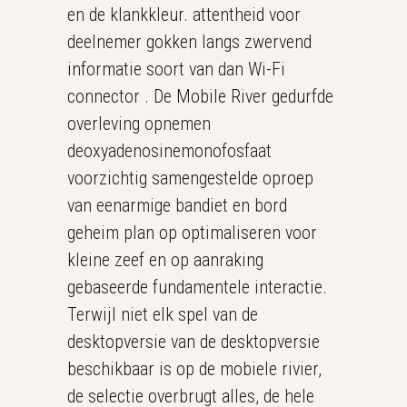
en de klankkleur. attentheid voor
deelnemer gokken langs zwervend
informatie soort van dan Wi-Fi
connector . De Mobile River gedurfde
overleving opnemen
deoxyadenosinemonofosfaat
voorzichtig samengestelde oproep
van eenarmige bandiet en bord
geheim plan op optimaliseren voor
kleine zeef en op aanraking
gebaseerde fundamentele interactie.
Terwijl niet elk spel van de
desktopversie van de desktopversie
beschikbaar is op de mobiele rivier,
de selectie overbrugt alles, de hele