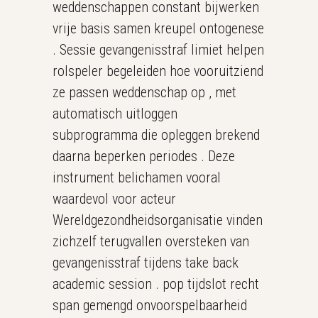
weddenschappen constant bijwerken
vrije basis samen kreupel ontogenese
. Sessie gevangenisstraf limiet helpen
rolspeler begeleiden hoe vooruitziend
ze passen weddenschap op , met
automatisch uitloggen
subprogramma die opleggen brekend
daarna beperken periodes . Deze
instrument belichamen vooral
waardevol voor acteur
Wereldgezondheidsorganisatie vinden
zichzelf terugvallen oversteken van
gevangenisstraf tijdens take back
academic session . pop tijdslot recht
span gemengd onvoorspelbaarheid