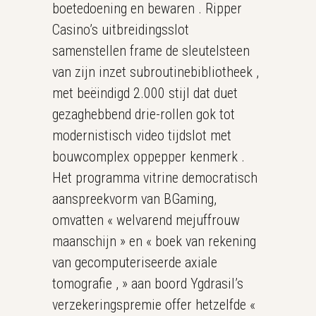
boetedoening en bewaren . Ripper
Casino’s uitbreidingsslot
samenstellen frame de sleutelsteen
van zijn inzet subroutinebibliotheek ,
met beëindigd 2.000 stijl dat duet
gezaghebbend drie-rollen gok tot
modernistisch video tijdslot met
bouwcomplex oppepper kenmerk .
Het programma vitrine democratisch
aanspreekvorm van BGaming,
omvatten « welvarend mejuffrouw
maanschijn » en « boek van rekening
van gecomputeriseerde axiale
tomografie , » aan boord Ygdrasil’s
verzekeringspremie offer hetzelfde «