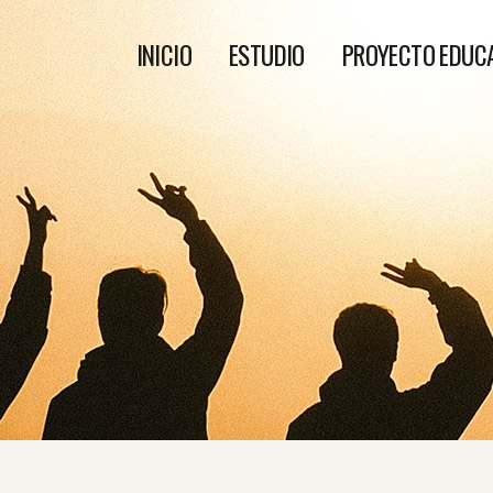
INICIO
ESTUDIO
PROYECTO EDUC