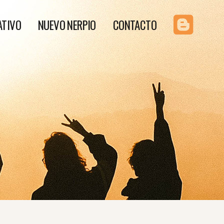
ATIVO
NUEVO NERPIO
CONTACTO