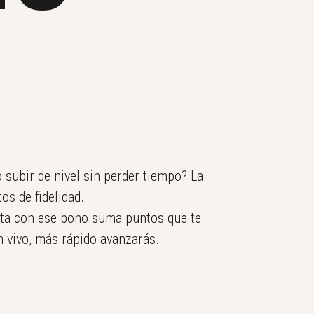
 subir de nivel sin perder tiempo? La
s de fidelidad.
esta con ese bono suma puntos que te
n vivo, más rápido avanzarás.