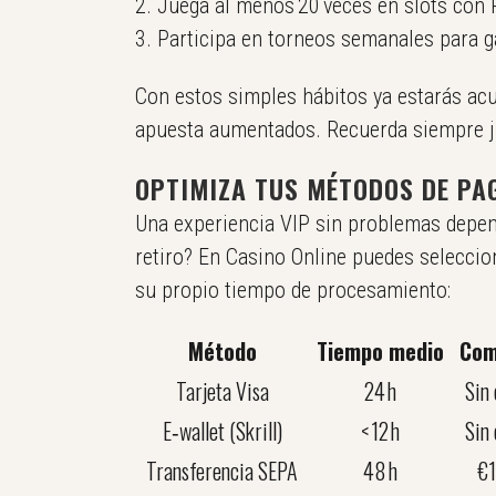
2. Juega al menos 20 veces en slots con 
3. Participa en torneos semanales para g
Con estos simples hábitos ya estarás a
apuesta aumentados. Recuerda siempre ju
OPTIMIZA TUS MÉTODOS DE PA
Una experiencia VIP sin problemas depen
retiro? En Casino Online puedes seleccio
su propio tiempo de procesamiento:
Método
Tiempo medio
Com
Tarjeta Visa
24 h
Sin
E‑wallet (Skrill)
< 12 h
Sin
Transferencia SEPA
48 h
€