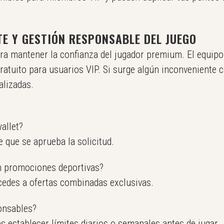
TE Y GESTIÓN RESPONSABLE DEL JUEGO
para mantener la confianza del jugador premium. El equipo
gratuito para usuarios VIP. Si surge algún inconveniente c
alizadas.
allet?
que se aprueba la solicitud.
n promociones deportivas?
ccedes a ofertas combinadas exclusivas.
onsables?
 establecer límites diarios o semanales antes de jugar.