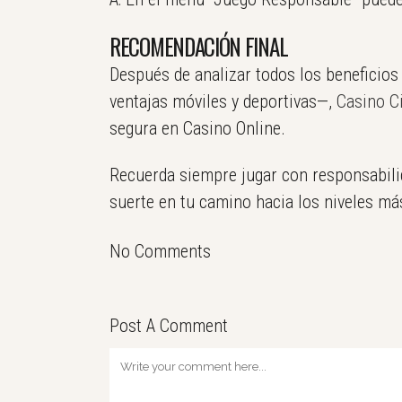
RECOMENDACIÓN FINAL
Después de analizar todos los beneficio
ventajas móviles y deportivas—,
Casino C
segura en Casino Online.
Recuerda siempre jugar con responsabilida
suerte en tu camino hacia los niveles más
No Comments
Post A Comment