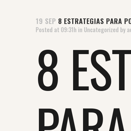
19 SEP
8 ESTRATEGIAS PARA PO
Posted at 09:31h
in
Uncategorized
by
a
8 ES
PARA